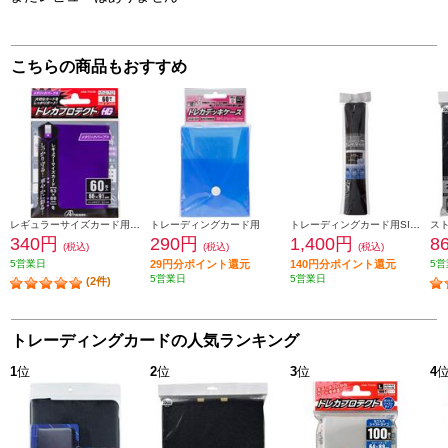
こちらの商品もおすすめ
レギュラーサイズカード用トレカプロテクトHGメタリックパープル 60枚入り
トレーディングカード用
トレーディングカード用SIMPLE プレイマット（ブラック）
340円
290円
1,400円
8
(税込)
(税込)
(税込)
5営業日
29円分ポイント還元
140円分ポイント還元
5営
5営業日
5営業日
(2件)
トレーディングカードの人気ランキング
1
位
2
位
3
位
4