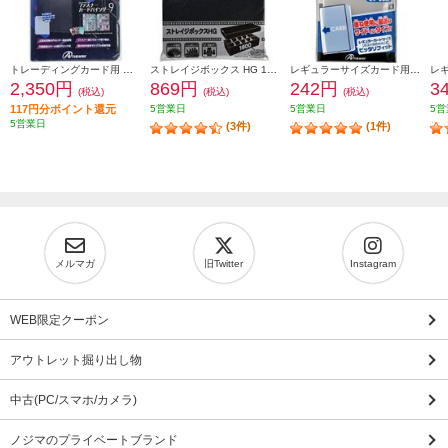
トレーディングカード用 ファスナーカードバインダー9
ストレイジボックス HG 1600
レギュラーサイズカード用トレカプロテクトよこ入れジャストタイプ(100枚入り)
2,350円
869円
242円
3
(税込)
(税込)
(税込)
117円分ポイント還元
5営業日
5営業日
5営
5営業日
(3件)
(1件)
メルマガ
旧Twitter
Instagram
WEB限定クーポン
アウトレット掘り出し物
中古(PC/スマホ/カメラ)
ノジマのプライベートブランド