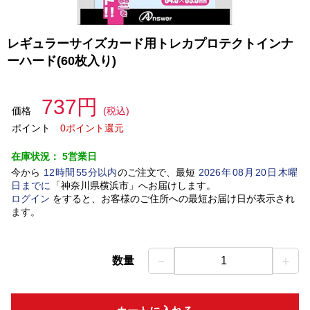
レギュラーサイズカード用トレカプロテクトインナ
ーハード(60枚入り)
737円
価格
(税込)
ポイント
0ポイント還元
在庫状況：
5営業日
今から
12
時間
55
分以内
のご注文で、最短
2026
年
08
月
20
日
木曜
日
までに
「
神奈川県横浜市
」
へお届けします。
ログイン
をすると、お客様のご住所への最短お届け日が表示され
ます。
－
＋
数量
1