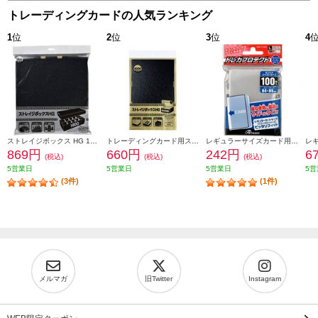
トレーディングカードの人気ランキング
1
位
2
位
3
位
4
ストレイジボックス HG 1600
トレーディングカード用ストレイジボックスHG 400 W
レギュラーサイズカード用トレカプロテクトよこ入れジャストタイプ(100枚入り)
869円
660円
242円
6
(税込)
(税込)
(税込)
5営業日
5営業日
5営業日
5営
(3件)
(1件)
メルマガ
旧Twitter
Instagram