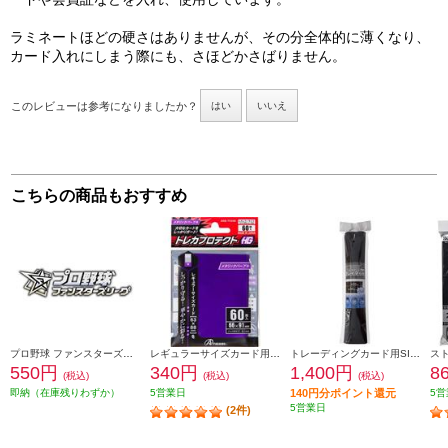
ラミネートほどの硬さはありませんが、その分全体的に薄くなり、
カード入れにしまう際にも、さほどかさばりません。
このレビューは参考になりましたか？
はい
いいえ
こちらの商品もおすすめ
プロ野球 ファンスターズリーグ ブースターパック パ・リーグ 2026 Vol.1
レギュラーサイズカード用トレカプロテクトHGメタリックパープル 60枚入り
トレーディングカード用SIMPLE プレイマット（ブラック）
550円
340円
1,400円
8
(税込)
(税込)
(税込)
即納（在庫残りわずか）
5営業日
140円分ポイント還元
5営
5営業日
(2件)