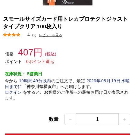
スモールサイズカード用トレカプロテクトジャスト
タイプクリア 100枚入り
4
(2)
レビューを見る
407円
価格
(税込)
ポイント
0ポイント還元
在庫状況：
5営業日
今から
19
時間
49
分以内
のご注文で、最短
2026
年
08
月
19
日
水曜
日
までに
「
神奈川県横浜市
」
へお届けします。
ログイン
をすると、お客様のご住所への最短お届け日が表示され
ます。
－
＋
数量
1