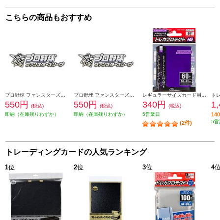
こちらの商品もおすすめ
プロ野球 ファンスターズリーグ ブースターパック パ・リーグ 2026 Vol.1
プロ野球 ファンスターズリーグ ブースターパック セ・リーグ 2026 Vol.1
レギュラーサイズカード用トレカプロテクトHGメタリックパープル 60枚入り
550円
550円
340円
1
(税込)
(税込)
(税込)
即納（在庫残りわずか）
即納（在庫残りわずか）
5営業日
1
5営
(2件)
トレーディングカードの人気ランキング
1
位
2
位
3
位
4