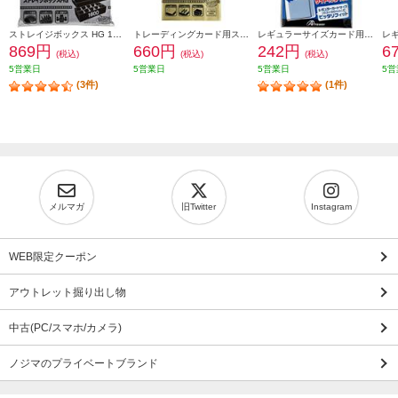
ストレイジボックス HG 1600
トレーディングカード用ストレイジボックスHG 400 W
レギュラーサイズカード用トレカプロテクトよこ入れジャストタイプ(100枚入り)
869円
660円
242円
6
(税込)
(税込)
(税込)
5営業日
5営業日
5営業日
5営
(3件)
(1件)
メルマガ
旧Twitter
Instagram
WEB限定クーポン
アウトレット掘り出し物
中古(PC/スマホ/カメラ)
ノジマのプライベートブランド