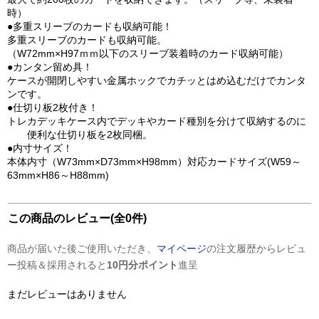
時）
●多重スリーブのカードも収納可能！
多重スリーブのカードも収納可能。
（W72mm×H97ｍｍ以下のスリーブ装着時のカード収納可能）
●カンタン留め具！
ケースが開閉しやすい金属ホックでカチッとはめ込むだけでカンタ
ンです。
●仕切り板2枚付き！
トレカデッキケース内でデッキやカード種別を分けて収納するのに
便利な仕切り板を2枚同梱。
●内寸サイズ！
本体内寸（W73mm×D73mm×H98mm）対応カードサイズ(W59～
63mm×H86～H88mm)
この商品のレビュー(全0件)
商品が届いた後ご使用いただき、
マイページ
の注文履歴からレビュ
ー投稿＆採用されると
10円分ポイント
進呈
まだレビューはありません