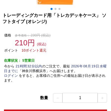
トレーディングカード用「トレカデッキケース」 ソ
フトタイプ (オレンジ)
価格
230円
(税込)
参考価格：
210円
(税込)
ポイント
10ポイント還元
在庫状況：
5営業日
今から
21
時間
32
分以内
のご注文で、最短
2026
年
08
月
19
日
水曜
日
までに
「
神奈川県横浜市
」
へお届けします。
ログイン
をすると、お客様のご住所への最短お届け日が表示され
ます。
－
＋
数量
1