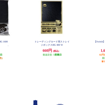
 1600
トレーディングカード用ストレイ
【Switc
ジボックスHG 400 W
660円
1,
(税込)
業日
発送目安:
5営業日
82
件)
発