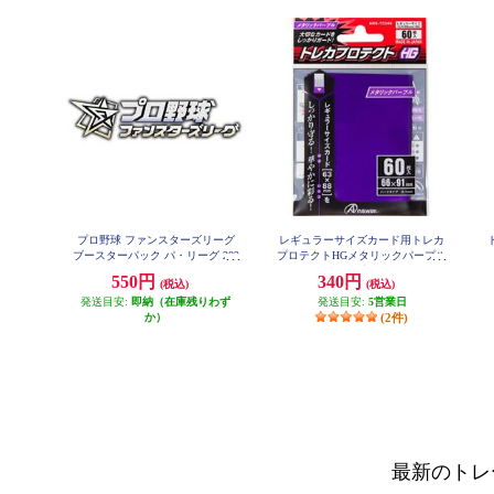
プロ野球 ファンスターズリーグ
レギュラーサイズカード用トレカ
ブースターパック パ・リーグ 202
プロテクトHGメタリックパープル
6 Vol.1
60枚入り
550円
340円
(税込)
(税込)
発送目安:
即納（在庫残りわず
発送目安:
5営業日
か）
(2件)
最新のトレ