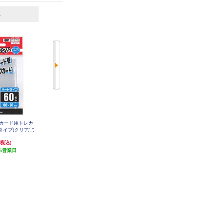
6
7
位
位
位
カード用トレカ
トレーディングカード用レザーカ
レギュラーカード用スライドINカ
イプ(クリア) 6
ードケース(ブラック)
ードローダー(クリアブルー)
入り
2,475円
1,023円
(税込)
(税込)
(税込)
5営業日
発送目安:
5営業日
発送目安:
5営業日