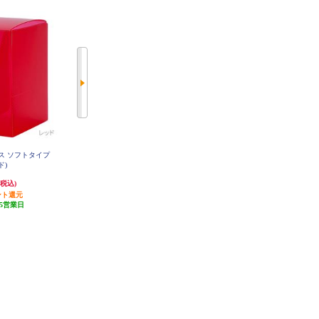
ス ソフトタイプ
レギュラーサイズカード用トレカ
トレーディングカード用レザーカ
ド)
プロテクトよこ入れジャストタイ
ードケース(ブラック)
プ(100枚入り)
242円
2,475円
(税込)
(税込)
(税込)
ント還元
発送目安:
5営業日
発送目安:
5営業日
5営業日
(1件)