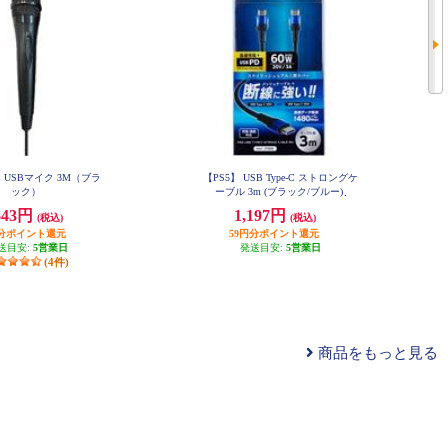
h】 USBマイク 3M（ブラ
【PS5】 USB Type-C ストロングケ
ック）
ーブル 3m (ブラック/ブルー)
643円
1,197円
(税込)
(税込)
円分ポイント還元
59円分ポイント還元
送目安:
5営業日
発送目安:
5営業日
(4件)
商品をもっと見る