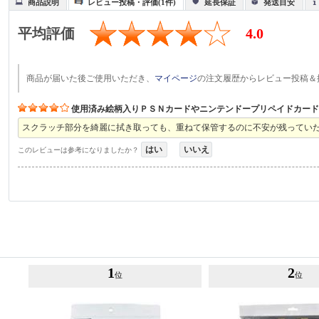
商品説明
レビュー投稿・評価(1件)
延長保証
発送目安
平均評価
4.0
商品が届いた後ご使用いただき、
マイページ
の注文履歴からレビュー投稿＆
使用済み絵柄入りＰＳＮカードやニンテンドープリペイドカー
スクラッチ部分を綺麗に拭き取っても、重ねて保管するのに不安が残ってい
はい
いいえ
このレビューは参考になりましたか？
1
2
位
位