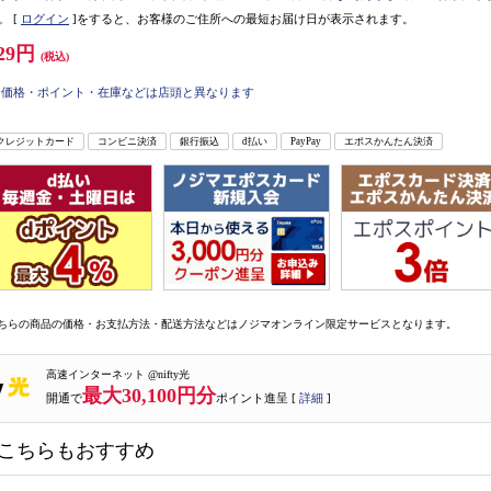
。
[
ログイン
]をすると、お客様のご住所への最短お届け日が表示されます。
29円
(税込)
価格・ポイント・在庫などは店頭と異なります
クレジットカード
コンビニ決済
銀行振込
d払い
PayPay
エポスかんたん決済
ちらの商品の価格・お支払方法・配送方法などはノジマオンライン限定サービスとなります。
高速インターネット @nifty光
最大30,100円分
開通で
ポイント進呈 [
詳細
]
こちらもおすすめ