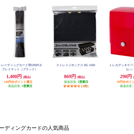
トレーディングカード用SIMPLE
ストレイジボックス HG 1600
トレカデッキケー
プレイマット（ブラック）
(レッ
1,400円
869円
290円
(税込)
(税込)
140円分ポイント還元
発送目安:
5営業日
29円分ポイ
発送目安:
5営業日
(3件)
発送目安:
ーディングカードの人気商品