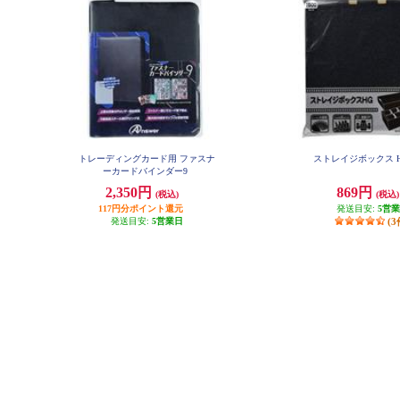
トレーディングカード用 ファスナ
ストレイジボックス HG
ーカードバインダー9
2,350円
869円
(税込)
(税込)
117円分ポイント還元
発送目安:
5営
発送目安:
5営業日
(3