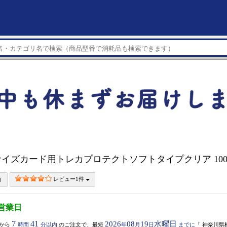
イズカード用トレカプロテクトソフトタイプクリア 10
レビュー1件
5営業日
7
41
2026
08
19
水曜日
から
時間
分以内
のご注文で、最短
年
月
日
までに
「
神奈川県