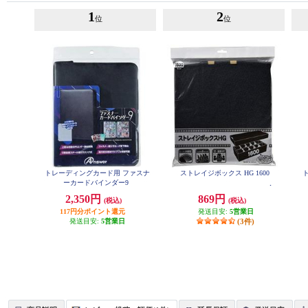
1
2
位
位
トレーディングカード用 ファスナ
ストレイジボックス HG 1600
ーカードバインダー9
2,350円
869円
(税込)
(税込)
117円分ポイント還元
発送目安:
5営業日
発送目安:
5営業日
(3件)