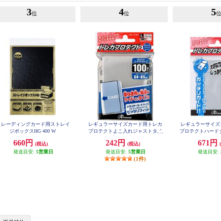
3
4
5
位
位
トレーディングカード用ストレイ
レギュラーサイズカード用トレカ
レギュラーサイズ
ジボックスHG 400 W
プロテクトよこ入れジャストタイ
プロテクトハードタ
プ(100枚入り)
0枚
660円
242円
671円
(税込)
(税込)
発送目安:
5営業日
発送目安:
5営業日
発送目安:
(1件)