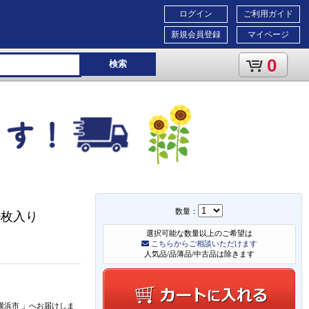
ログイン
ご利用ガイド
新規会員登録
マイページ
0
検索
数量：
0枚入り
選択可能な数量以上のご希望は
こちらからご相談いただけます
人気品/品薄品/中古品は除きます
横浜市
」
へお届けしま