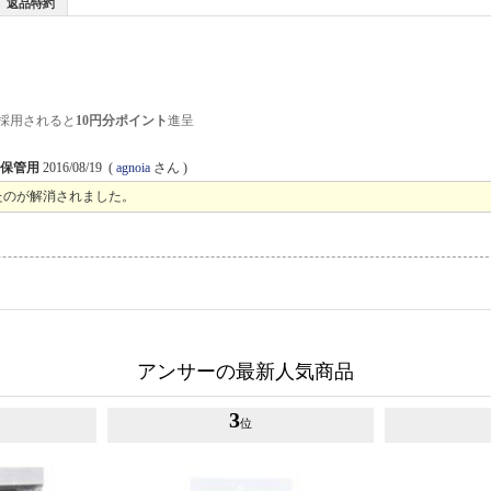
返品特約
採用されると
10円分ポイント
進呈
ド保管用
2016/08/19
(
agnoia
さん )
たのが解消されました。
アンサーの最新人気商品
3
位