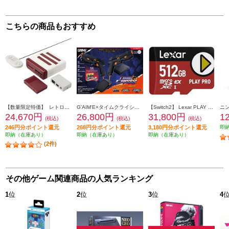
こちらの商品もおすすめ
【数量限定特価】 レトロフリーク コントローラーアダプターセット<レッド×ホワイト>
G'AIM'E×タイムクライシス アルティメット
【Switch2】 Lexar PLAY PRO microSDXC Express カード 512GB
24,670円
26,800円
31,800円
1
(税込)
(税込)
(税込)
246円分ポイント還元
268円分ポイント還元
3,180円分ポイント還元
即
即納（在庫あり）
即納（在庫あり）
即納（在庫あり）
(2件)
その他ゲーム関連商品の人気ランキング
1
位
2
位
3
位
4