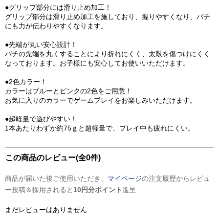
●グリップ部分には滑り止め加工！
グリップ部分は滑り止め加工を施しており、握りやすくなり、バチ
にも力が伝わりやすくなります。
●先端が丸い安心設計！
バチの先端を丸くすることにより折れにくく、太鼓を傷つけにくく
なっております。お子様にも安心してお使いいただけます。
●2色カラー！
カラーはブルーとピンクの2色をご用意！
お気に入りのカラーでゲームプレイをお楽しみいただけます。
●超軽量で遊びやすい！
1本あたりわずか約75ｇと超軽量で、プレイ中も疲れにくい。
この商品のレビュー(全0件)
商品が届いた後ご使用いただき、
マイページ
の注文履歴からレビュ
ー投稿＆採用されると
10円分ポイント
進呈
まだレビューはありません