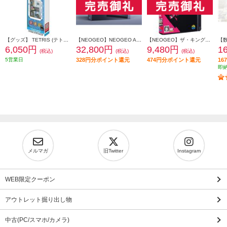
【グッズ】 TETRIS (テトリス) ピクセルポケットプロ
【NEOGEO】NEOGEO AES+（ネオジオ）本体
【NEOGEO】ザ・キング・オブ・ファイターズ 2002
6,050円
32,800円
9,480円
1
(税込)
(税込)
(税込)
5営業日
328円分ポイント還元
474円分ポイント還元
1
即
メルマガ
旧Twitter
Instagram
WEB限定クーポン
アウトレット掘り出し物
中古(PC/スマホ/カメラ)