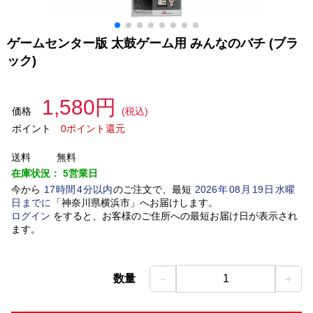
ゲームセンター版 太鼓ゲーム用 みんなのバチ (ブラ
ック)
1,580円
価格
(税込)
ポイント
0ポイント還元
送料
無料
在庫状況：
5営業日
今から
17
時間
4
分以内
のご注文で、最短
2026
年
08
月
19
日
水曜
日
までに
「
神奈川県横浜市
」
へお届けします。
ログイン
をすると、お客様のご住所への最短お届け日が表示され
ます。
－
＋
数量
1