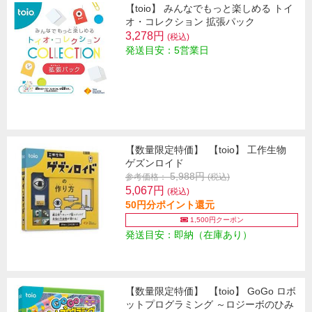
【toio】 みんなでもっと楽しめる トイ
オ・コレクション 拡張パック
3,278円
(税込)
発送目安：5営業日
【数量限定特価】
【toio】 工作生物
ゲズンロイド
5,988円
参考価格：
(税込)
5,067円
(税込)
50円分ポイント還元
1,500円クーポン
発送目安：即納（在庫あり）
【数量限定特価】
【toio】 GoGo ロボ
ットプログラミング ～ロジーボのひみ