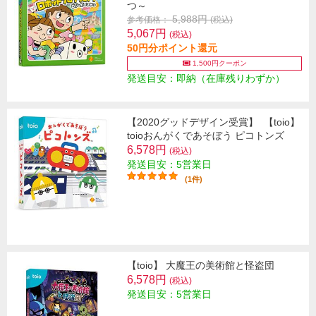
つ～
5,988円
参考価格：
(税込)
5,067円
(税込)
50円分ポイント還元
1,500円クーポン
発送目安：即納（在庫残りわずか）
【2020グッドデザイン受賞】
【toio】
toioおんがくであそぼう ピコトンズ
6,578円
(税込)
発送目安：5営業日
(1件)
【toio】 大魔王の美術館と怪盗団
6,578円
(税込)
発送目安：5営業日