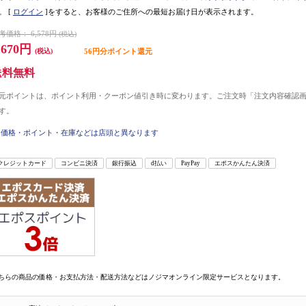
。
[
ログイン
]をすると、お客様のご住所への最短お届け日が表示されます。
考価格：
6,578円
(税込)
,670円
(税込)
56円分ポイント還元
送料無料
元ポイントは、ポイント利用・クーポン値引き時に変わります。ご注文時「注文内容確認
す。
価格・ポイント・在庫などは店頭と異なります
クレジットカード
コンビニ決済
銀行振込
d払い
PayPay
エポスかんたん決済
ちらの商品の価格・お支払方法・配送方法などはノジマオンライン限定サービスとなります。