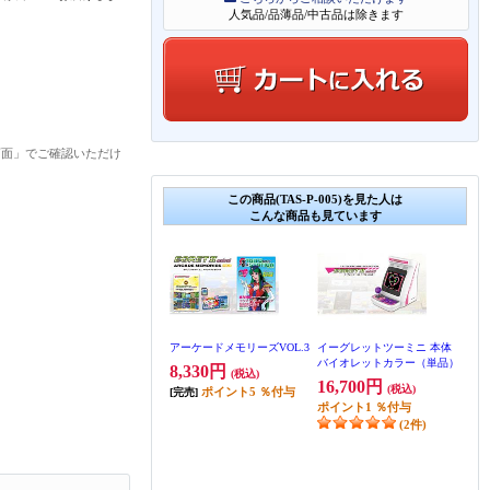
人気品/品薄品/中古品は除きます
画面」でご確認いただけ
この商品(TAS-P-005)を見た人は
こんな商品も見ています
アーケードメモリーズVOL.3
イーグレットツーミニ 本体
バイオレットカラー（単品）
8,330円
(税込)
16,700円
(税込)
ポイント
5
％付与
[完売]
ポイント
1
％付与
(2件)