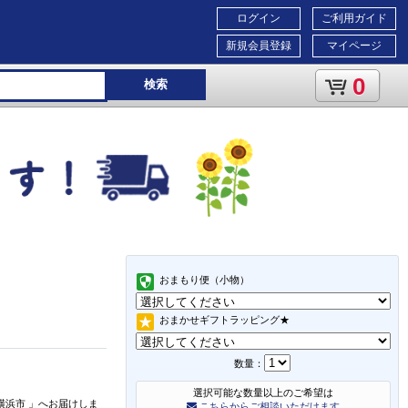
ログイン
ご利用ガイド
新規会員登録
マイページ
0
検索
おまもり便（小物）
おまかせギフトラッピング★
数量：
選択可能な数量以上のご希望は
横浜市
」
へお届けしま
こちらからご相談いただけます