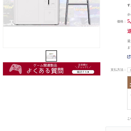
す
参
5
価格：
還
ま
支払方法：
こ