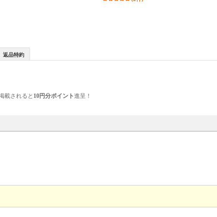
返品特約
掲載されると
10円分ポイント
進呈！