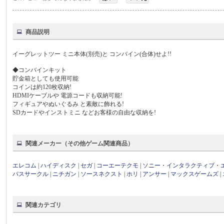
商品説明
イーグレットツー ミニ本体(別売)と コンバイン(合体)せよ!!
◆コンバインキット
貯金箱としても使用可能
コインは約120枚収納!
HDMIケーブルや 電源コードも収納可能!
フィギュアやぬいぐるみ と素敵に飾れる!
SDカードやインストミニ などお客様の自由な収納を!
関連メーカー（その他ゲーム関連商品）
エレコム
|
ハイディスク
|
セガ
|
コーエーテクモ
|
ソニー・インタラクティブ・
バスサークル
|
ニチガン
|
ソースネクスト
|
ホリ
|
アンサー
|
マックスゲームズ
|
関連カテゴリ