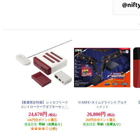
【数量限定特価】 レトロフリーク
G'AIM'E×タイムクライシス アルテ
【S
コントローラーアダプターセット
ィメット
<レッド×ホワイト>
24,670円
26,800円
(税込)
(税込)
246円分ポイント還元
268円分ポイント還元
発送目安:
即納（在庫あり）
発送目安:
即納（在庫あり）
(2件)