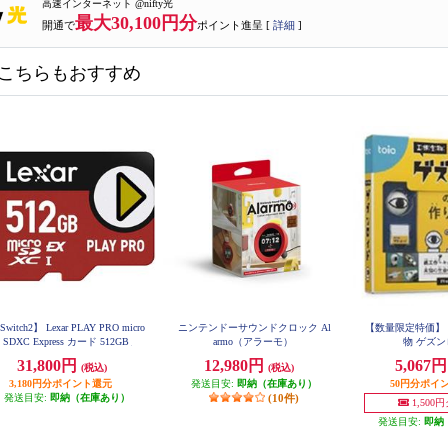
高速インターネット @nifty光
最大30,100円分
開通で
ポイント進呈 [
詳細
]
こちらもおすすめ
witch2】 Lexar PLAY PRO micro
ニンテンドーサウンドクロック Al
【数量限定特価】 【
SDXC Express カード 512GB
armo（アラーモ）
物 ゲズ
31,800円
12,980円
5,067
(税込)
(税込)
3,180円分ポイント還元
発送目安:
即納（在庫あり）
50円分ポイ
発送目安:
即納（在庫あり）
(10件)
1,500
発送目安:
即納