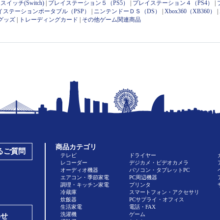
イッチ(Switch)
|
プレイステーション５（PS5）
|
プレイステーション４（PS4）
|
イステーションポータブル（PSP）
|
ニンテンドーＤＳ（DS）
|
Xbox360（XB360）
|
グッズ
|
トレーディングカード
|
その他ゲーム関連商品
商品カテゴリ
あるご質問
テレビ
ドライヤー
レコーダー
デジカメ・ビデオカメラ
オーディオ機器
パソコン・タブレットPC
エアコン・季節家電
PC周辺機器
調理・キッチン家電
プリンタ
冷蔵庫
スマートフォン・アクセサリ
炊飯器
PCサプライ・オフィス
生活家電
電話・FAX
洗濯機
ゲーム
わせ