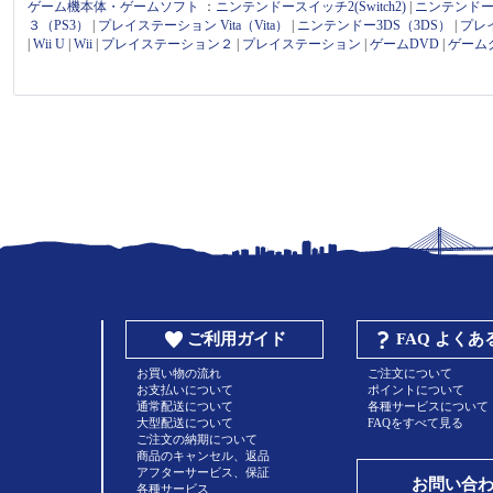
ゲーム機本体・ゲームソフト
：
ニンテンドースイッチ2(Switch2)
|
ニンテンドース
３（PS3）
|
プレイステーション Vita（Vita）
|
ニンテンドー3DS（3DS）
|
プレ
|
Wii U
|
Wii
|
プレイステーション２
|
プレイステーション
|
ゲームDVD
|
ゲーム
ご利用ガイド
FAQ よく
お買い物の流れ
ご注文について
お支払いについて
ポイントについて
通常配送について
各種サービスについて
大型配送について
FAQをすべて見る
ご注文の納期について
商品のキャンセル、返品
アフターサービス、保証
お問い合
各種サービス