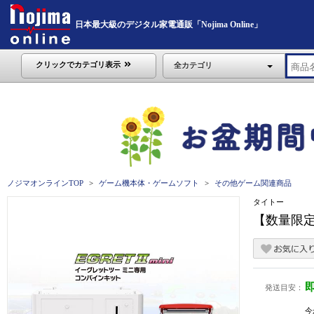
日本最大級のデジタル家電通販「Nojima Online」
クリックでカテゴリ表示
全カテゴリ
ノジマオンラインTOP
ゲーム機本体・ゲームソフト
その他ゲーム関連商品
タイトー
【数量限定
発送目安：
今