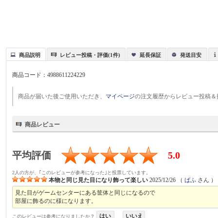
商品説明
レビュー投稿・評価(1件)
延長保証
発送目安
商品コード：
4988611224229
商品が届いた後ご使用いただき、
マイページ
の注文履歴からレビュー投稿＆
商品レビュー
平均評価
5.0
2人の方が、｢このレビューが参考になった｣と投票しています。
本物と同じ見た目になり飾って楽しい
2025/12/26
（
ばふ
さん ）
見た目がゲームセンターにある筐体と同じになるので
部屋に飾るのに様になります。
はい
いいえ
このレビューは参考になりましたか？