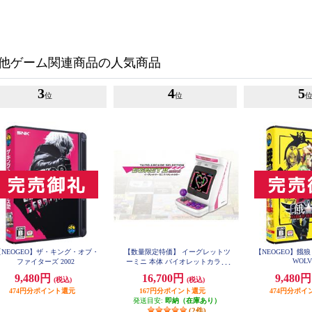
他ゲーム関連商品の人気商品
3
4
5
位
位
【NEOGEO】ザ・キング・オブ・
【数量限定特価】 イーグレットツ
【NEOGEO】餓狼 M
WOL
ファイターズ 2002
ーミニ 本体 バイオレットカラー
（単品）
9,480円
16,700円
9,480
(税込)
(税込)
474円分ポイント還元
167円分ポイント還元
474円分ポイ
発送目安:
即納（在庫あり）
(2件)