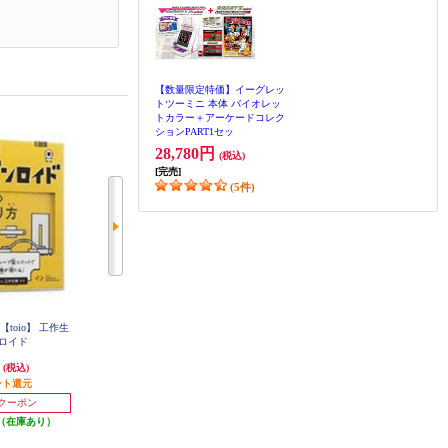
【数量限定特価】イーグレッ
トツーミニ 本体 バイオレッ
トカラー＋アーケードコレク
ションPART1セッ
28,780円
(税込)
[完売]
(5件)
toio】 工作生
【数量限定特価】 【toio】 GoGo
【数量限定特価】アーケードコレ
ンロイド
ロボットプログラミング ～ロジー
クションPART１
ボのひみつ～
円
5,067円
6,480円
(税込)
(税込)
(税込)
ント還元
50円分ポイント還元
2,000円クーポン
円クーポン
1,500円クーポン
発送目安:
即納（在庫あり）
（在庫あり）
発送目安:
即納（在庫残りわず
(3件)
か）