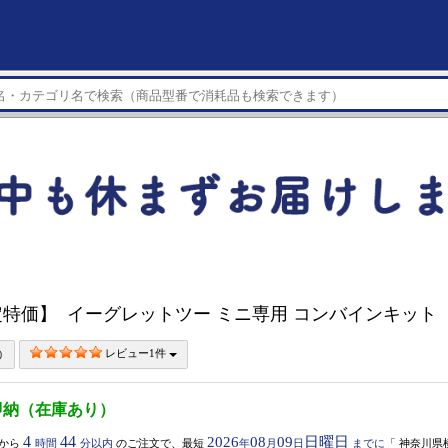
特価】 イーグレットツー ミニ専用 コンバインキット
レビュー1件
即納（在庫あり）
4
44
2026
08
09
日曜日
から
時間
分以内
のご注文で、最短
年
月
日
までに
「
神奈川県