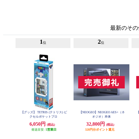
最新のその
1
2
位
位
【グッズ】 TETRIS (テトリス) ピ
【NEOGEO】NEOGEO AES+（ネ
クセルポケットプロ
オジオ）本体
6,050円
32,800円
(税込)
(税込)
発送目安:
5営業日
328円分ポイント還元