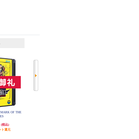
6
7
位
位
位
ARK OF THE
ニンテンドーサウンドクロック Al
【グッズ】 PAC-MAN (パックマ
VES
armo（アラーモ）
ン) ピクセルポケットプロ
円
12,980円
6,050円
(税込)
(税込)
(税込)
ント還元
発送目安:
即納（在庫あり）
発送目安:
5営業日
(10件)