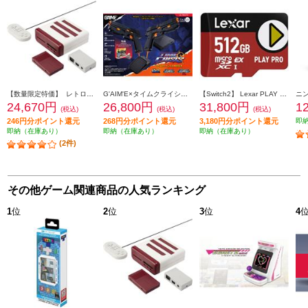
【数量限定特価】 レトロフリーク コントローラーアダプターセット<レッド×ホワイト>
G'AIM'E×タイムクライシス アルティメット
【Switch2】 Lexar PLAY PRO microSDXC Express カード 512GB
24,670円
26,800円
31,800円
1
(税込)
(税込)
(税込)
246円分ポイント還元
268円分ポイント還元
3,180円分ポイント還元
即
即納（在庫あり）
即納（在庫あり）
即納（在庫あり）
(2件)
その他ゲーム関連商品の人気ランキング
1
位
2
位
3
位
4