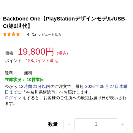
Backbone One【PlayStationデザインモデル/USB-
C/第2世代】
4
(1)
レビューを見る
19,800円
価格
(税込)
ポイント
198ポイント還元
送料
無料
在庫状況：
10営業日
今から
12
時間
21
分以内
のご注文で、最短
2026
年
08
月
27
日
木曜
日
までに
「
神奈川県横浜市
」
へお届けします。
ログイン
をすると、お客様のご住所への最短お届け日が表示され
ます。
－
＋
数量
1