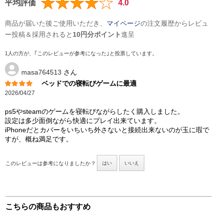
平均評価
4.0
商品が届いた後ご使用いただき、
マイページ
の注文履歴からレビュ
ー投稿＆採用されると
10円分ポイント
進呈
1人の方が、｢このレビューが参考になった｣と投票しています。
masa764513
さん
ベッドでの寝転びゲームに最適
2026/04/27
ps5やsteamのゲームを寝転びながらしたく購入しました。
設定は多少面倒ながら快適にプレイ出来ています。
iPhoneだとカバーをいちいち外さないと接続出来ないのが玉に瑕で
すが、概ね満足です。
このレビューは参考になりましたか？
はい
いいえ
こちらの商品もおすすめ