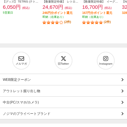
【グッズ】 TETRIS (テトリス) ピクセルポケットプロ
【数量限定特価】 レトロフリーク コントローラーアダプターセット<レッド×ホワイト>
【数量限定特価】 イーグレットツーミニ 本体 バイオレットカラー（単品）
6,050円
24,670円
16,700円
3
(税込)
(税込)
(税込)
5営業日
246円分ポイント還元
167円分ポイント還元
3
即納（在庫あり）
即納（在庫あり）
(2件)
(2件)
メルマガ
旧Twitter
Instagram
WEB限定クーポン
アウトレット掘り出し物
中古(PC/スマホ/カメラ)
ノジマのプライベートブランド