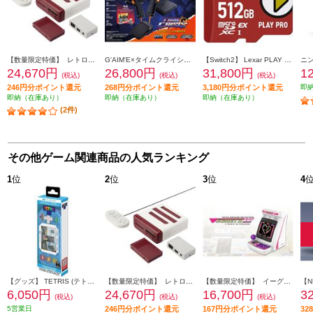
【数量限定特価】 レトロフリーク コントローラーアダプターセット<レッド×ホワイト>
G'AIM'E×タイムクライシス アルティメット
【Switch2】 Lexar PLAY PRO microSDXC Express カード 512GB
24,670円
26,800円
31,800円
1
(税込)
(税込)
(税込)
246円分ポイント還元
268円分ポイント還元
3,180円分ポイント還元
即
即納（在庫あり）
即納（在庫あり）
即納（在庫あり）
(2件)
その他ゲーム関連商品の人気ランキング
1
位
2
位
3
位
4
【グッズ】 TETRIS (テトリス) ピクセルポケットプロ
【数量限定特価】 レトロフリーク コントローラーアダプターセット<レッド×ホワイト>
【数量限定特価】 イーグレットツーミニ 本体 バイオレットカラー（単品）
6,050円
24,670円
16,700円
3
(税込)
(税込)
(税込)
5営業日
246円分ポイント還元
167円分ポイント還元
3