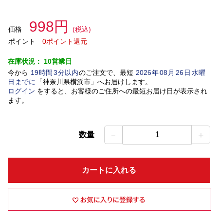
998円
価格
(税込)
ポイント
0ポイント還元
在庫状況：
10営業日
今から
19
時間
3
分以内
のご注文で、最短
2026
年
08
月
26
日
水曜
日
までに
「
神奈川県横浜市
」
へお届けします。
ログイン
をすると、お客様のご住所への最短お届け日が表示され
ます。
－
＋
数量
1
カートに入れる