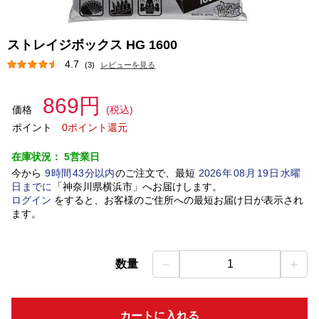
ストレイジボックス HG 1600
4.7
(3)
レビューを見る
869円
価格
(税込)
ポイント
0ポイント還元
在庫状況：
5営業日
今から
9
時間
43
分以内
のご注文で、最短
2026
年
08
月
19
日
水曜
日
までに
「
神奈川県横浜市
」
へお届けします。
ログイン
をすると、お客様のご住所への最短お届け日が表示され
ます。
－
＋
数量
1
カートに入れる