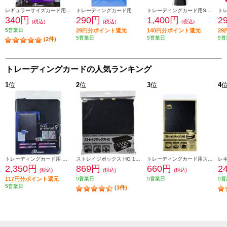
レギュラーサイズカード用トレカプロテクトHGメタリックパープル 60枚入り
トレーディングカード用
トレーディングカード用SIMPLE プレイマット（ブラック）
340円
290円
1,400円
2
(税込)
(税込)
(税込)
5営業日
29円分ポイント還元
140円分ポイント還元
2
5営業日
5営業日
5営
(2件)
トレーディングカードの人気ランキング
1
位
2
位
3
位
4
トレーディングカード用 ファスナーカードバインダー9
ストレイジボックス HG 1600
トレーディングカード用ストレイジボックスHG 400 W
2,350円
869円
660円
2
(税込)
(税込)
(税込)
117円分ポイント還元
5営業日
5営業日
5営
5営業日
(3件)