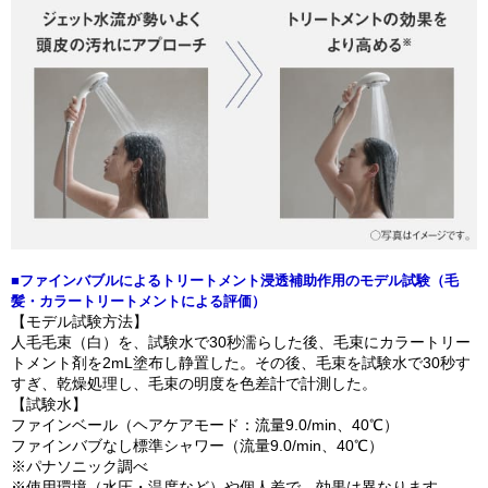
■ファインバブルによるトリートメント浸透補助作用のモデル試験（毛
髪・カラートリートメントによる評価）
【モデル試験方法】
人毛毛束（白）を、試験水で30秒濡らした後、毛束にカラートリー
トメント剤を2mL塗布し静置した。その後、毛束を試験水で30秒す
すぎ、乾燥処理し、毛束の明度を色差計で計測した。
【試験水】
ファインベール（ヘアケアモード：流量9.0/min、40℃）
ファインバブなし標準シャワー（流量9.0/min、40℃）
※パナソニック調べ
※使用環境（水圧・温度など）や個人差で、効果は異なります。