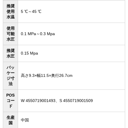
推奨
使用
5 ℃～45 ℃
水温
使用
可能
0.1 MPa～0.3 Mpa
水圧
推奨
0.15 Mpa
水圧
パッ
ケー
高さ9.3×幅11.5×奥行26.7cm
ジ寸
法
POS
コー
W 4550719001493、S 4550719001509
ド
生産
中国
国