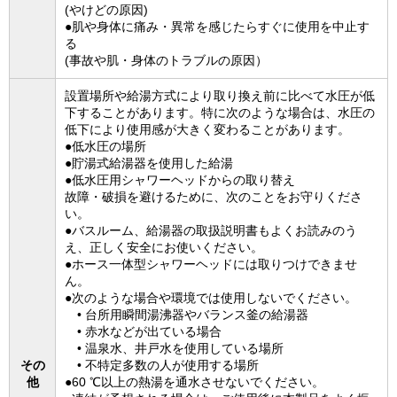
(やけどの原因)
●肌や身体に痛み・異常を感じたらすぐに使用を中止す
る
(事故や肌・身体のトラブルの原因）
設置場所や給湯方式により取り換え前に比べて水圧が低
下することがあります。特に次のような場合は、水圧の
低下により使用感が大きく変わることがあります。
●低水圧の場所
●貯湯式給湯器を使用した給湯
●低水圧用シャワーヘッドからの取り替え
故障・破損を避けるために、次のことをお守りくださ
い。
●バスルーム、給湯器の取扱説明書もよくお読みのう
え、正しく安全にお使いください。
●ホース一体型シャワーヘッドには取りつけできませ
ん。
●次のような場合や環境では使用しないでください。
• 台所用瞬間湯沸器やバランス釜の給湯器
• 赤水などが出ている場合
• 温泉水、井戸水を使用している場所
その
• 不特定多数の人が使用する場所
他
●60 ℃以上の熱湯を通水させないでください。