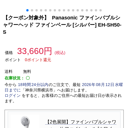
【クーポン対象外】 Panasonic ファインバブルシ
ャワーヘッド ファインベール [シルバー] EH-SH50-
S
33,660円
価格
(税込)
ポイント
0ポイント還元
送料
無料
在庫状況：
〇
今から
18
時間
24
分以内
のご注文で、最短
2026
年
08
月
12
日
水曜
日
までに
「
神奈川県横浜市
」
へお届けします。
ログイン
をすると、お客様のご住所への最短お届け日が表示され
ます。
【2色展開】ファインバブルシャワ