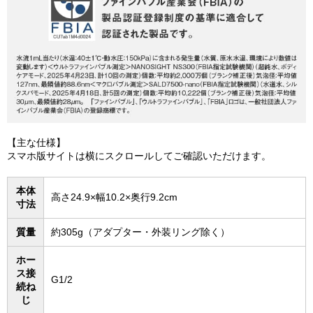
【主な仕様】
スマホ版サイトは横にスクロールしてご確認いただけます。
本体
高さ24.9×幅10.2×奥行9.2cm
寸法
質量
約305g（アダプター・外装リング除く）
ホー
ス接
G1/2
続ね
じ