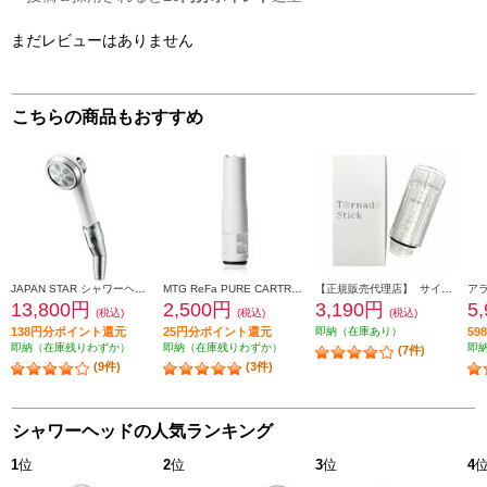
まだレビューはありません
こちらの商品もおすすめ
JAPAN STAR シャワーヘッド ナノフェミラス・プラス【3つのモード搭載/美肌/保温・保湿/洗浄/節水】 NF2210P2
MTG ReFa PURE CARTRIDGE[リファ ピュア カートリッジ]【ReFa FINE BUBBLE PURE専用/塩素低減カートリッジ】 RX-AK-00A
【正規販売代理店】 サイエンス ミラブル トルネードスティック [塩素除去スティック] FBSM-TS-CSC
13,800円
2,500円
3,190円
5
(税込)
(税込)
(税込)
138円分ポイント還元
25円分ポイント還元
即納（在庫あり）
5
即納（在庫残りわずか）
即納（在庫残りわずか）
即
(7件)
(9件)
(3件)
シャワーヘッドの人気ランキング
1
位
2
位
3
位
4