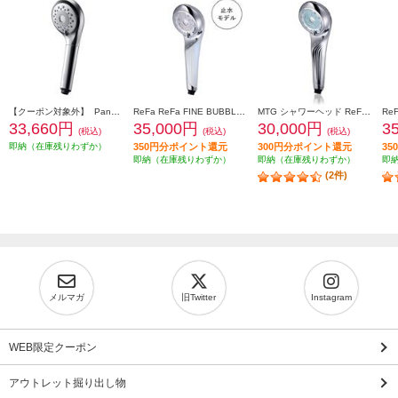
【クーポン対象外】 Panasonic ファインバブルシャワーヘッド ファインベール [シルバー] EH-SH50-S
ReFa ReFa FINE BUBBLE U+ （ホワイト） RS-DE-02A
MTG シャワーヘッド ReFa FINE BUBBLE U (リファ ファインバブル ユー)【4つのモードを搭載/ウルトラファインバブル/マイクロバブル/シルバー】 RS-BH-15A
33,660円
35,000円
30,000円
3
(税込)
(税込)
(税込)
即納（在庫残りわずか）
350円分ポイント還元
300円分ポイント還元
3
即納（在庫残りわずか）
即納（在庫残りわずか）
即
(2件)
メルマガ
旧Twitter
Instagram
WEB限定クーポン
アウトレット掘り出し物