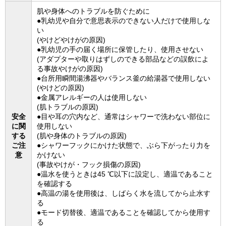
肌や身体へのトラブルを防ぐために
●乳幼児や自分で意思表示のできない人だけで使用しな
い
(やけどやけがの原因)
●乳幼児の手の届く場所に保管したり、使用させない
(アダプターや取りはずしのできる部品などの誤飲によ
る事故やけがの原因)
●台所用瞬間湯沸器やバランス釜の給湯器で使用しない
(やけどの原因)
●金属アレルギーの人は使用しない
(肌トラブルの原因)
安全
●目や耳の穴内など、通常はシャワーで洗わない部位に
に関
使用しない
する
(肌や身体のトラブルの原因)
ご注
●シャワーフックにかけた状態で、ぶら下がったり力を
意
かけない
(事故やけが・フック損傷の原因)
●温水を使うときは45 ℃以下に設定し、適温であること
を確認する
●高温の湯を使用後は、しばらく水を流してから止水す
る
●モード切替後、適温であることを確認してから使用す
る