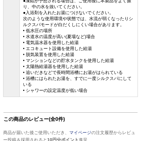
●凍結が予想される場合は、ご使用後に本製品をよく振
り、中の水を抜いてください。
●入浴剤を入れたお湯につけないでください。
次のような使用環境や状態では、水流が弱くなったりシ
ルクスパモードが白だくしにくい場合があります。
• 低水圧の場所
• 水道水の温度が高い(夏場など)場合
• 電気温水器を使用した給湯
• エコキュート設備を使用した給湯
• 脱気装置を使用した給湯
• マンションなどの貯水タンクを使用した給湯
• 太陽熱給湯器を使用した給湯
• 追いだきなどで長時間浴槽にお湯がはられている
• 浴槽にはられたお湯を、すでに一度シルクスパにして
いる
• シャワーの設定温度が低い場合
この商品のレビュー(全0件)
商品が届いた後ご使用いただき、
マイページ
の注文履歴からレビュ
ー投稿＆採用されると
10円分ポイント
進呈