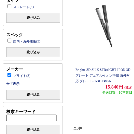
タイプ
ストレート(3)
絞り込み
スペック
国内・海外兼用(3)
絞り込み
メーカー
Brighte 3D SILK STRAIGHT IRON 3D
プレート デュアルイオン搭載 海外対
ブライト(3)
応 グレー BRT-3D138GR
全て表示
15,840円
(税込)
発送目安：10営業日
絞り込み
検索キーワード
全3件
絞り込み