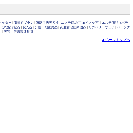
カッター
|
電動歯ブラシ
|
家庭用光美容器
|
エステ商品(フェイスケア)
|
エステ商品（ボデ
・低周波治療器
|
吸入器
|
介護・福祉用品
|
高度管理医療機器
|
リカバリーウェア
|
パーソナ
ス
|
美容・健康関連雑貨
▲ページトップへ