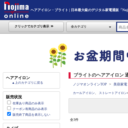
ヘアアイロン・ブライト | 日本最大級のデジタル家電通販「Nojima
クリックでカテゴリ表示
全カテゴリ
ブライトのヘアアイロン 通
ヘアアイロン
▲上のカテゴリに戻る
ノジマオンラインTOP
美容家電
カールアイロン
、
ストレートアイロン
販売状況
在庫あり商品のみ表示
クーポン有商品のみ表示
販売終了商品を表示しない
全3件