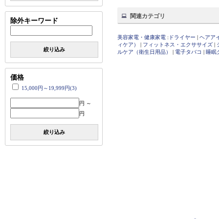
関連カテゴリ
除外キーワード
美容家電・健康家電
:
ドライヤー
|
ヘアア
ィケア）
|
フィットネス・エクササイズ
|
絞り込み
ルケア（衛生日用品）
|
電子タバコ
|
睡眠
価格
15,000円～19,999円(3)
円 ～
円
絞り込み