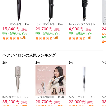
【クーポン対象外】 Panasonic ストレートアイロン ナノケア 黒【5段階温度調整/ナノイー搭載】 EH-HS0J-K
【クーポン対象外】 Panasonic ストレートアイロン ナノケア 【高浸透ナノイー/スムースシルキープレート/ディープネイビー】 EH-HN50-A
Panasonic ブラシストレートアイロン イオニティ 【スリムタイプ/温度均一機能/海外両用/ブラック】 EH-HS21-K
15,840円
29,700円
4,900円
2
(税込)
(税込)
(税込)
即納（在庫残りわずか）
即納（在庫残りわずか）
即納（在庫残りわずか）
2,
即
(1件)
(2件)
(4件)
ヘアアイロンの人気ランキング
1
位
2
位
3
位
4
ReFa リファ トリートメントアイロン TREATMENT IRON シャンパングレージュ RE-CW-48A
【正規販売認証店】 KINUJO 2wayヘアアイロン 32mm シルクプレート 耐熱シリコンカバー付属 ホワイト 2W02
ReFa リファ ビューテック ストレート アイロン（ReFa BEAUTECH STRAIGHT IRON）ホワイト RE-BM-02A
35,200円
29,700円
22,000円
3
(税込)
(税込)
(税込)