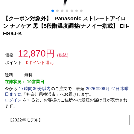
【クーポン対象外】 Panasonic ストレートアイロ
ン ナノケア 黒【5段階温度調整/ナノイー搭載】 EH-
HS9J-K
12,870円
価格
(税込)
ポイント
0ポイント還元
送料
無料
在庫状況：
10営業日
今から
17
時間
30
分以内
のご注文で、最短
2026
年
08
月
27
日
木曜
日
までに
「
神奈川県横浜市
」
へお届けします。
ログイン
をすると、お客様のご住所への最短お届け日が表示され
ます。
【2022年モデル】