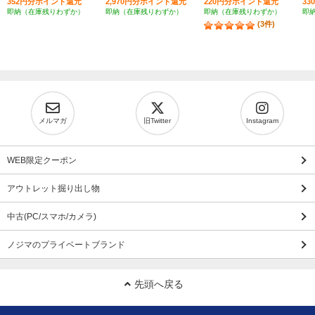
352円分ポイント還元
2,970円分ポイント還元
220円分ポイント還元
3
即納（在庫残りわずか）
即納（在庫残りわずか）
即納（在庫残りわずか）
即
(3件)
メルマガ
旧Twitter
Instagram
WEB限定クーポン
アウトレット掘り出し物
中古(PC/スマホ/カメラ)
ノジマのプライベートブランド
先頭へ戻る