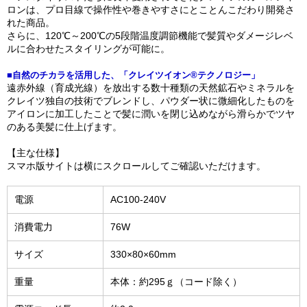
ロンは、プロ目線で操作性や巻きやすさにとことんこだわり開発さ
れた商品。
さらに、120℃～200℃の5段階温度調節機能で髪質やダメージレベ
ルに合わせたスタイリングが可能に。
■自然のチカラを活用した、「クレイツイオン®テクノロジー」
遠赤外線（育成光線）を放出する数十種類の天然鉱石やミネラルを
クレイツ独自の技術でブレンドし、パウダー状に微細化したものを
アイロンに加工したことで髪に潤いを閉じ込めながら滑らかでツヤ
のある美髪に仕上げます。
【主な仕様】
スマホ版サイトは横にスクロールしてご確認いただけます。
電源
AC100-240V
消費電力
76W
サイズ
330×80×60mm
重量
本体：約295ｇ（コード除く）