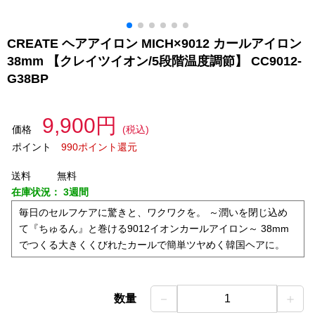
CREATE ヘアアイロン MICH×9012 カールアイロン
38mm 【クレイツイオン/5段階温度調節】 CC9012-
G38BP
9,900円
価格
(税込)
ポイント
990ポイント還元
送料
無料
在庫状況：
3週間
毎日のセルフケアに驚きと、ワクワクを。 ～潤いを閉じ込め
て『ちゅるん』と巻ける9012イオンカールアイロン～ 38mm
でつくる大きくくびれたカールで簡単ツヤめく韓国ヘアに。
－
＋
数量
1