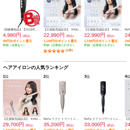
【B級梱包品】【2018年発売商品・動作未確認品】 BaByLiss ミラカール ゴージャス＆ナチュラル BMC1300KJ
【正規販売認証店】 KINUJO カールアイロン キヌージョ 32mm パールホワイト KC32N
【正規販売認証店】 KINUJO カールアイロン キヌージョ 38mm パールホワイト KC38N
4,980円
22,990円
22,990円
2
(税込)
(税込)
(税込)
49円分ポイント還元
1,149円分ポイント還元
1,149円分ポイント還元
2
即納（在庫あり）
即納（在庫残りわずか）
即納（在庫残りわずか）
即
(1件)
ヘアアイロンの人気ランキング
1
位
2
位
3
位
4
【正規販売認証店】 KINUJO 2wayヘアアイロン 32mm シルクプレート 耐熱シリコンカバー付属 ホワイト 2W02
ReFa リファ トリートメントアイロン TREATMENT IRON シャンパングレージュ RE-CW-48A
ReFa リファパワーストレートアイロン（ReFa POWER STRAIGHT IRON）ブラック RE-CA-03A
29,700円
35,200円
33,000円
2
(税込)
(税込)
(税込)