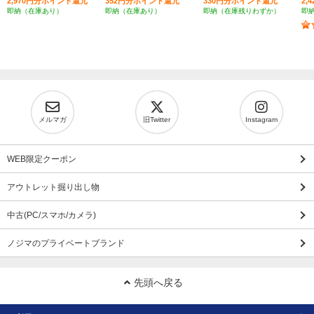
2,970円分ポイント還元
352円分ポイント還元
330円分ポイント還元
2,
即納（在庫あり）
即納（在庫あり）
即納（在庫残りわずか）
即
メルマガ
旧Twitter
Instagram
WEB限定クーポン
アウトレット掘り出し物
中古(PC/スマホ/カメラ)
ノジマのプライベートブランド
先頭へ戻る