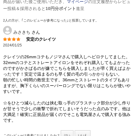
商品が届いた後ご使用いただき、
マイページ
の注文履歴からレビュ
ー投稿＆採用されると
10円分ポイント
進呈
2人の方が、｢このレビューが参考になった｣と投票しています。
みさきち
さん
安定のクレイツ
2024/01/25
クレイツの26mmコテもノジマさんで購入しヘビロテしてました。
32mmのコテとストレートアイロンをそれぞれ購入してもよかった
のですがかさばるのが嫌でこちらを購入しましたが早く買えばよか
ったです！安定で温まるのも早く髪の毛の引っかかりもない。
朝の忙しい時間の救世主です。36mmとストレートのタイプもあり
ますが、胸下くらいのスーパーロングでない限りはこちらが使いや
すいです。
☆をひとつ減らしたのは挟む取っ手のプラスチック部分が少し作り
が甘そうで少しの衝撃で折れてしまいそうだった点のみです。他は
大満足！確実に正規品が届くのでそこも電気屋さんで購入する強み
です。
このレビューは参考になりましたか？
はい
いいえ