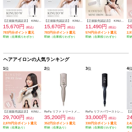
【正規販売認証店】 KINUJO ヘアアイロン キヌージョW -worldwide model- ホワイト DS200
【正規販売認証店】 KINUJO ヘアアイロン キヌージョW -worldwide model- ブラック DS200-BK
【正規販売認証店】 KINUJO ミニアイロン deux ホワイト KM001
15,670円
15,670円
11,490円
2
(税込)
(税込)
(税込)
783円分ポイント還元
783円分ポイント還元
574円分ポイント還元
2,
即納（在庫残りわずか）
即納（在庫残りわずか）
即納（在庫残りわずか）
即
ヘアアイロンの人気ランキング
1
位
2
位
3
位
4
【正規販売認証店】 KINUJO 2wayヘアアイロン 32mm シルクプレート 耐熱シリコンカバー付属 ホワイト 2W02
ReFa リファ トリートメントアイロン TREATMENT IRON シャンパングレージュ RE-CW-48A
ReFa リファパワーストレートアイロン（ReFa POWER STRAIGHT IRON）ブラック RE-CA-03A
29,700円
35,200円
33,000円
2
(税込)
(税込)
(税込)
2,970円分ポイント還元
352円分ポイント還元
330円分ポイント還元
2,
即納（在庫あり）
即納（在庫あり）
即納（在庫残りわずか）
即