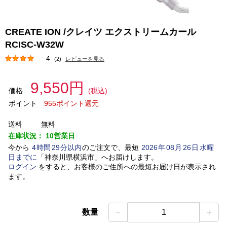
CREATE ION /クレイツ エクストリームカール
RCISC-W32W
4
(2)
レビューを見る
9,550円
価格
(税込)
ポイント
955ポイント還元
送料
無料
在庫状況：
10営業日
今から
4
時間
29
分以内
のご注文で、最短
2026
年
08
月
26
日
水曜
日
までに
「
神奈川県横浜市
」
へお届けします。
ログイン
をすると、お客様のご住所への最短お届け日が表示され
ます。
－
＋
数量
1