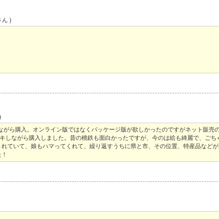
ん )
)
いながら購入。オンライン版ではなくパッケージ版が欲しかったのですがネット販売
ドキしながら購入しました。昔の桃鉄も面白かったですが、今のは絵も綺麗で、ごち
されていて、娘もハマってくれて、繰り返すうちに県と市、その位置、特産品などが
た！