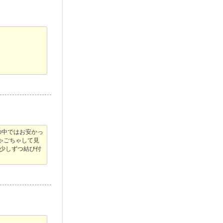
の中ではお安かっ
ゃごちゃして見
少しずつ結び付