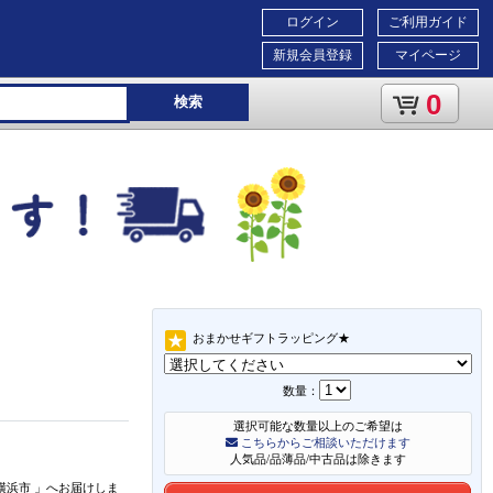
ログイン
ご利用ガイド
新規会員登録
マイページ
0
検索
おまかせギフトラッピング★
数量：
選択可能な数量以上のご希望は
こちらからご相談いただけます
人気品/品薄品/中古品は除きます
横浜市
」
へお届けしま