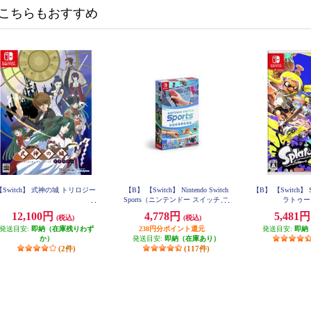
こちらもおすすめ
【Switch】 式神の城 トリロジー
【B】 【Switch】 Nintendo Switch
【B】 【Switch】 S
Sports（ニンテンドー スイッチ ス
ラトゥー
ポーツ）
12,100円
4,778円
5,481
(税込)
(税込)
発送目安:
即納（在庫残りわず
238円分ポイント還元
発送目安:
即納
か）
発送目安:
即納（在庫あり）
(2件)
(117件)