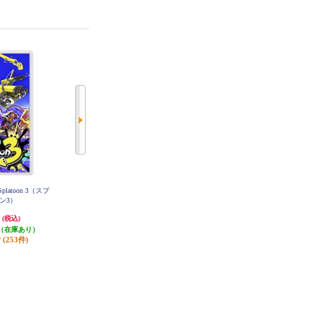
platoon 3（スプ
【A】 【Switch】 トモダチコレク
【A】 【Switch】 リズム天国 ミラ
ン3）
ション わくわく生活
クルスターズ
円
6,403円
6,150円
(税込)
(税込)
(税込)
（在庫あり）
320円分ポイント還元
615円分ポイント還元
(253件)
発送目安:
即納（在庫あり）
発送目安:
即納（在庫あり）
(12件)
(8件)