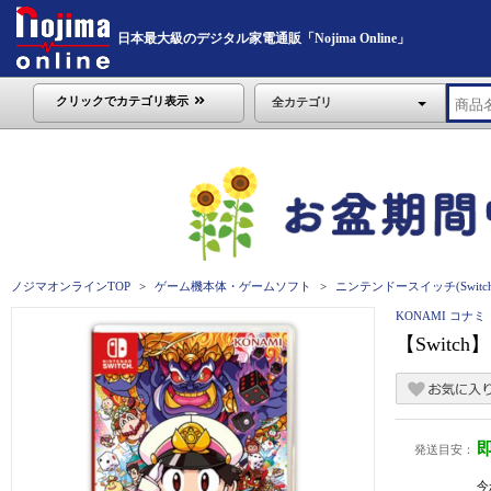
日本最大級のデジタル家電通販「Nojima Online」
クリックでカテゴリ表示
全カテゴリ
ノジマオンラインTOP
ゲーム機本体・ゲームソフト
ニンテンドースイッチ(Switch
KONAMI コナミ
【Switc
発送目安：
今