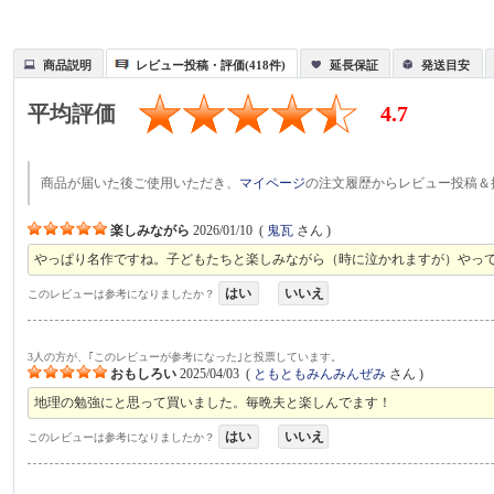
商品説明
レビュー投稿・評価(418件)
延長保証
発送目安
平均評価
4.7
商品が届いた後ご使用いただき、
マイページ
の注文履歴からレビュー投稿＆
楽しみながら
2026/01/10
(
鬼瓦
さん )
やっぱり名作ですね。子どもたちと楽しみながら（時に泣かれますが）やっ
はい
いいえ
このレビューは参考になりましたか？
3人の方が、｢このレビューが参考になった｣と投票しています。
おもしろい
2025/04/03
(
ともともみんみんぜみ
さん )
地理の勉強にと思って買いました。毎晩夫と楽しんでます！
はい
いいえ
このレビューは参考になりましたか？