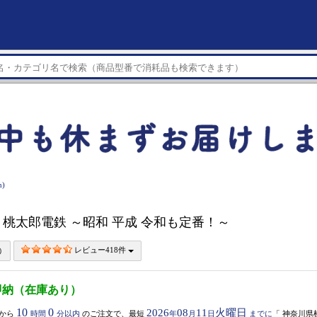
)
h】 桃太郎電鉄 ～昭和 平成 令和も定番！～
レビュー418件
即納（在庫あり）
10
0
2026
08
11
火曜日
から
時間
分以内
のご注文で、最短
年
月
日
までに
「
神奈川県