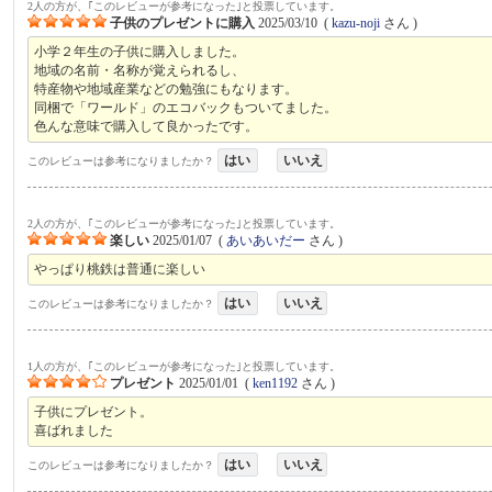
2人の方が、｢このレビューが参考になった｣と投票しています。
子供のプレゼントに購入
2025/03/10
(
kazu-noji
さん )
小学２年生の子供に購入しました。
地域の名前・名称が覚えられるし、
特産物や地域産業などの勉強にもなります。
同梱で「ワールド」のエコバックもついてました。
色んな意味で購入して良かったです。
はい
いいえ
このレビューは参考になりましたか？
2人の方が、｢このレビューが参考になった｣と投票しています。
楽しい
2025/01/07
(
あいあいだー
さん )
やっぱり桃鉄は普通に楽しい
はい
いいえ
このレビューは参考になりましたか？
1人の方が、｢このレビューが参考になった｣と投票しています。
プレゼント
2025/01/01
(
ken1192
さん )
子供にプレゼント。
喜ばれました
はい
いいえ
このレビューは参考になりましたか？