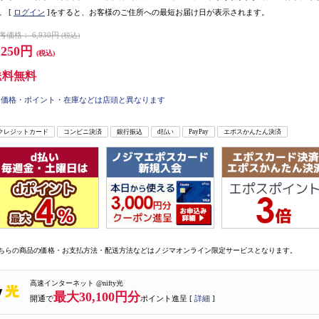
。
[
ログイン
]をすると、お客様のご住所への最短お届け日が表示されます。
考価格：
6,930円
(税込)
,250円
(税込)
送料無料
価格・ポイント・在庫などは店頭と異なります
クレジットカード
コンビニ決済
銀行振込
d払い
PayPay
エポスかんたん決済
ちらの商品の価格・お支払方法・配送方法などはノジマオンライン限定サービスとなります。
高速インターネット @nifty光
最大30,100円分
開通で
ポイント進呈 [
詳細
]