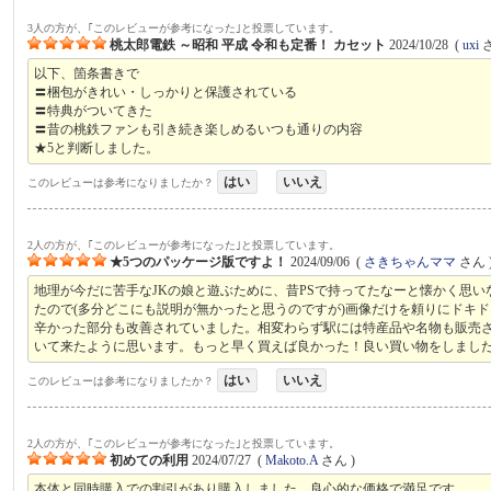
3人の方が、｢このレビューが参考になった｣と投票しています。
桃太郎電鉄 ～昭和 平成 令和も定番！ カセット
2024/10/28
(
uxi
さ
以下、箇条書きで
〓梱包がきれい・しっかりと保護されている
〓特典がついてきた
〓昔の桃鉄ファンも引き続き楽しめるいつも通りの内容
★5と判断しました。
はい
いいえ
このレビューは参考になりましたか？
2人の方が、｢このレビューが参考になった｣と投票しています。
★5つのパッケージ版ですよ！
2024/09/06
(
さきちゃんママ
さん 
地理が今だに苦手なJKの娘と遊ぶために、昔PSで持ってたなーと懐かく思
たので(多分どこにも説明が無かったと思うのですが)画像だけを頼りにドキ
辛かった部分も改善されていました。相変わらず駅には特産品や名物も販売
いて来たように思います。もっと早く買えば良かった！良い買い物をしまし
はい
いいえ
このレビューは参考になりましたか？
2人の方が、｢このレビューが参考になった｣と投票しています。
初めての利用
2024/07/27
(
Makoto.A
さん )
本体と同時購入での割引があり購入しました。良心的な価格で満足です。