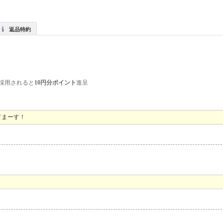
返品特約
採用されると
10円分ポイント
進呈
てまーす！