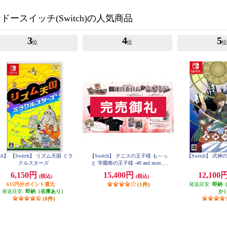
ースイッチ(Switch)の人気商品
3
4
5
位
位
A】 【Switch】 リズム天国 ミラ
【Switch】 テニスの王子様 も～っ
【Switch】 式
クルスターズ
と 学園祭の王子様 -40 and more...
合同学園祭運営委員長からのねぎ
6,150円
15,400円
12,100
(税込)
(税込)
らいエディション
615円分ポイント還元
(1件)
発送目安:
即納
発送目安:
即納（在庫あり）
か
(8件)