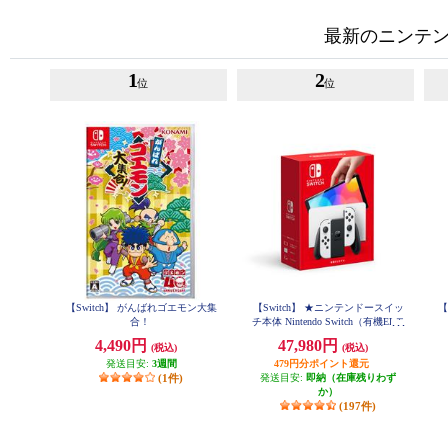
最新のニンテンド
1
2
位
位
【Switch】 がんばれゴエモン大集
【Switch】 ★ニンテンドースイッ
【
合！
チ本体 Nintendo Switch（有機ELモ
デル） Joy-Con(L)/(R) ホワイト
4,490円
47,980円
(税込)
(税込)
発送目安:
3週間
479円分ポイント還元
(1件)
発送目安:
即納（在庫残りわず
か）
(197件)