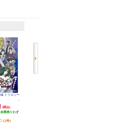
6
7
位
位
位
神の城 トリロジー
【Switch】 ★ニンテンドースイッ
【A】 【Switch】 トモダチコレク
チ ライト 本体 Nintendo Switch Lit
ション わくわく生活
e コーラル
円
29,980円
6,403円
(税込)
(税込)
(税込)
（在庫残りわず
299円分ポイント還元
320円分ポイント還元
）
発送目安:
即納（在庫残りわず
発送目安:
即納（在庫あり）
(2件)
か）
(12件)
(36件)