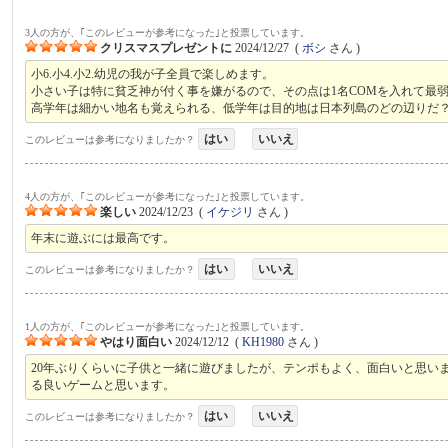
3人の方が、｢このレビューが参考になった｣と投票しています。
クリスマスプレゼントに
2024/12/27
(
ボシ
さん )
小6.小4.小2.幼児の我が子全員で楽しめます。
小さい子は特に貧乏神が付く事を嫌がるので、その点は1名COMを入れて最
高学年は細かい地名も覚えられる、低学年は目的地は日本列島のどの辺りだ
はい
いいえ
このレビューは参考になりましたか？
4人の方が、｢このレビューが参考になった｣と投票しています。
楽しい
2024/12/23
(
イケジリ
さん )
年末に遊ぶには最高です。
はい
いいえ
このレビューは参考になりましたか？
1人の方が、｢このレビューが参考になった｣と投票しています。
やはり面白い
2024/12/12
(
KH1980
さん )
20年ぶりくらいに子供と一緒に遊びましたが、テンポもよく、面白いと思い
る良いゲームと思います。
はい
いいえ
このレビューは参考になりましたか？