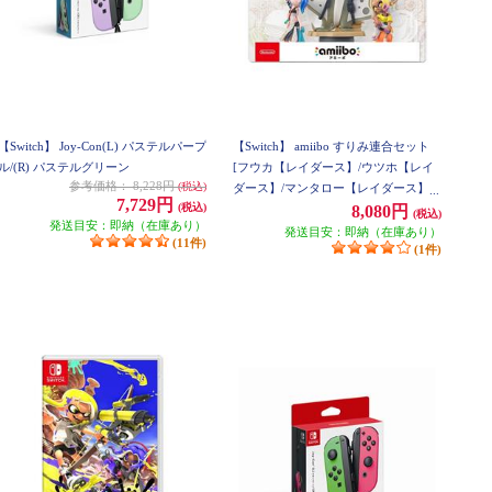
【Switch】 Joy-Con(L) パステルパープ
【Switch】 amiibo すりみ連合セット
ル/(R) パステルグリーン
[フウカ【レイダース】/ウツホ【レイ
参考価格：
8,228円
(税込)
ダース】/マンタロー【レイダース】]
7,729円
(税込)
（スプラトゥーンシリーズ）
8,080円
(税込)
発送目安：即納（在庫あり）
発送目安：即納（在庫あり）
(11件)
(1件)