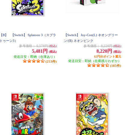
【B】
【Switch】 Splatoon 3（スプラ
【Switch】 Joy-Con(L) ネオングリー
トゥーン3）
ン/(R) ネオンピンク
参考価格：
6,578円
参考価格：
8,228円
(税込)
(税込)
5,481円
8,220円
(税込)
(税込)
発送目安：即納（在庫あり）
82円分ポイント還元
発送目安：即納（在庫残りわずか）
(253件)
(105件)