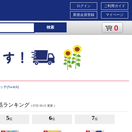
ログイン
ご利用ガイド
新規会員登録
マイページ
0
検索
(Switch)
売れ筋ランキング
( 07日 09:21 更新 )
5
6
7
位
位
位