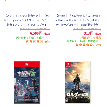
【ノジマオリジナル特典付き】
【Sw
【Switch】 『とびだせ どうぶつの森 a
itch】 Splatoon 3（スプラトゥーン3）
miibo+』amiiboカード【サンリオキャ
（特典：ノジマオリジナル スプラトゥ
ラクターズコラボ】 (1箱必要な場合15
ーン3エコバック 付き）
パック購入ください)
参考価格：
6,578円
参考価格：
330円
(税込)
(税込)
6,560円
313円
(税込)
(税込)
発送目安：即納（在庫あり）
15円分ポイント還元
発送目安：即納（在庫あり）
(4件)
(19件)