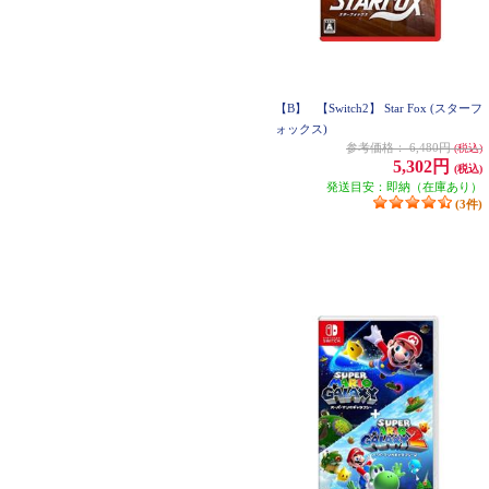
【B】
【Switch2】 Star Fox (スターフ
ォックス)
参考価格：
6,480円
(税込)
5,302円
(税込)
発送目安：即納（在庫あり）
(3件)