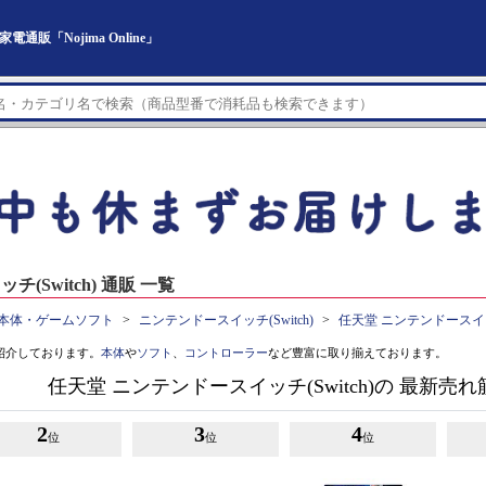
通販「Nojima Online」
Switch) 通販 一覧
本体・ゲームソフト
ニンテンドースイッチ(Switch)
任天堂 ニンテンドースイッチ
紹介しております。
本体
や
ソフト
、
コントローラー
など豊富に取り揃えております。
任天堂 ニンテンドースイッチ(Switch)の 最新
2
3
4
位
位
位