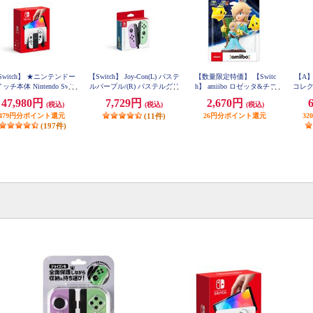
Switch】 ★ニンテンドー
【Switch】 Joy-Con(L) パステ
【数量限定特価】 【Switc
【A】
ッチ本体 Nintendo Switc
ルパープル/(R) パステルグリ
h】 amiibo ロゼッタ&チコ
コレ
有機ELモデル） Joy-Con
ーン
（スーパーマリオシリー
47,980円
7,729円
2,670円
(税込)
(税込)
(税込)
(L)/(R) ホワイト
ズ）
479円分ポイント還元
(11件)
26円分ポイント還元
3
(197件)