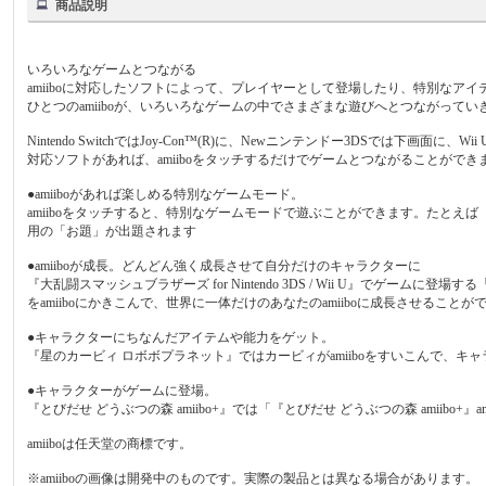
商品説明
いろいろなゲームとつながる
amiiboに対応したソフトによって、プレイヤーとして登場したり、特別なア
ひとつのamiiboが、いろいろなゲームの中でさまざまな遊びへとつながってい
Nintendo SwitchではJoy-Con™(R)に、Newニンテンドー3DSでは下画面に、Wii U
対応ソフトがあれば、amiiboをタッチするだけでゲームとつながることができ
●amiiboがあれば楽しめる特別なゲームモード。
amiiboをタッチすると、特別なゲームモードで遊ぶことができます。たとえば『Sp
用の「お題」が出題されます
●amiiboが成長。どんどん強く成長させて自分だけのキャラクターに
『大乱闘スマッシュブラザーズ for Nintendo 3DS / Wii U』で
をamiiboにかきこんで、世界に一体だけのあなたのamiiboに成長させることが
●キャラクターにちなんだアイテムや能力をゲット。
『星のカービィ ロボボプラネット』ではカービィがamiiboをすいこんで、
●キャラクターがゲームに登場。
『とびだせ どうぶつの森 amiibo+』では「『とびだせ どうぶつの森 amiib
amiiboは任天堂の商標です。
※amiiboの画像は開発中のものです。実際の製品とは異なる場合があります。