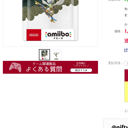
今
す
参
1
価格：
支払方法：
こ