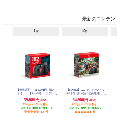
最新のニンテンドー
1
2
位
位
【液晶保護フィルムが1円で購入で
【Switch2】 ニンテンドースイッ
【
きる！】 【Switch2】 ニンテンド
チ2本体（日本語・国内専用） ス
ースイッチ2本体（日本語・国内専
プラトゥーン レイダース セット
59,980円
64,980円
(税込)
(税込)
用）
（特典：クッション付き ※シー
599円分ポイント還元
649円分ポイント還元
ルは付きません）
発送目安:
即納（在庫あり）
発送目安:
即納（在庫あり）
(129件)
(1件)