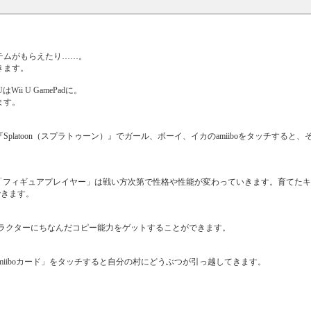
イテムがもらえたり……。
きます。
はWii U GamePadに。
ます。
latoon（スプラトゥーン）』でガール、ボーイ、イカのamiiboをタッチすると、それ
ゲームに登場する「フィギュアプレイヤー」は戦い方次第で性格や性能が変わっていきます。育て
できます。
キャラクターにちなんだコピー能力をゲットすることができます。
o+』amiiboカード」をタッチすると自分の村にどうぶつが引っ越してきます。