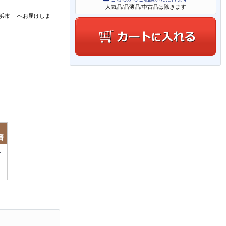
人気品/品薄品/中古品は除きます
浜市
」
へお届けしま