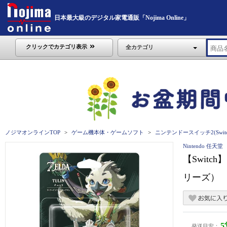
日本最大級のデジタル家電通販「Nojima Online」
クリックでカテゴリ表示
全カテゴリ
ノジマオンラインTOP
ゲーム機本体・ゲームソフト
ニンテンドースイッチ2(Switc
Nintendo 任天堂
【Switc
リーズ）
発送目安：