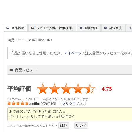
商品説明
レビュー投稿・評価(4件)
延長保証
発送目安
商品コード：
4902370552560
商品が届いた後ご使用いただき、
マイページ
の注文履歴からレビュー投稿＆
商品レビュー
平均評価
4.75
1人の方が、｢このレビューが参考になった｣と投票しています。
amiibo
2026/01/31
（
マリクワ
さん ）
あつ森のアプデで使うために購入☆
作りもしっかりしてて可愛い☆満足(^O^)
はい
いいえ
このレビューは参考になりましたか？