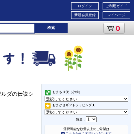
ログイン
ご利用ガイド
新規会員登録
マイページ
0
検索
おまもり便（小物）
（ゼルダの伝説シ
おまかせギフトラッピング★
数量：
選択可能な数量以上のご希望は
こちらからご相談いただけます