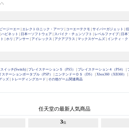
い。
ピージーエー
|
エレクトロニック・アーツ
|
コーエーテクモ
|
サイバーガジェット
|
|
ハピネット
|
日本一ソフトウェア
|
スパイク・チュンソフト
|
レベルファイブ
|
日本
フト
|
ホリ
|
アンサー
|
アイレックス
|
アクアプラス
|
マックスゲームズ
|
インティ・ク
イッチ(Switch)
|
プレイステーション５（PS5）
|
プレイステーション４（PS4）
|
イステーションポータブル（PSP）
|
ニンテンドーＤＳ（DS）
|
Xbox360（XB360）
|
グッズ
|
トレーディングカード
|
その他ゲーム関連商品
任天堂の最新人気商品
3
位