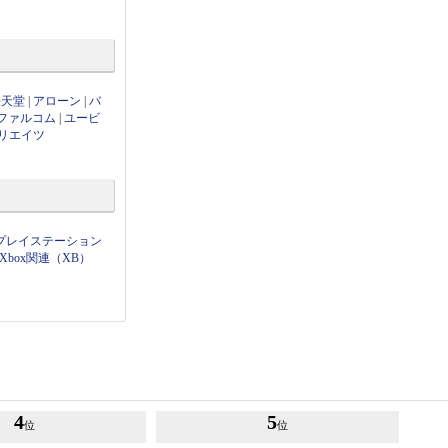
任天堂
|
アローン
|
バ
ファルコム
|
ユービ
リエイツ
プレイステーション
Xbox関連（XB）
4
5
位
位