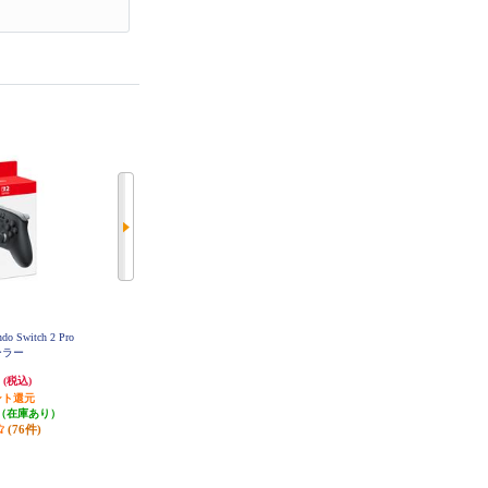
do Switch 2 Pro
【液晶保護フィルムが1円で購入で
【A】 【Switch2】 マリオカート
ーラー
きる！】 【Switch2】 ニンテンド
ワールド
ースイッチ2本体（日本語・国内専
円
59,980円
8,949円
(税込)
(税込)
(税込)
用）
ント還元
599円分ポイント還元
447円分ポイント還元
（在庫あり）
発送目安:
即納（在庫あり）
発送目安:
即納（在庫あり）
(76件)
(129件)
(8件)