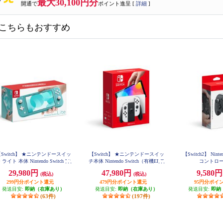
最大30,100円分
開通で
ポイント進呈 [
詳細
]
こちらもおすすめ
Switch】 ★ニンテンドースイッ
【Switch】 ★ニンテンドースイッ
【Switch2】 Ninten
 ライト 本体 Nintendo Switch Lit
チ本体 Nintendo Switch（有機ELモ
コントロ
e ターコイズ
デル） Joy-Con(L)/(R) ホワイト
29,980円
47,980円
9,580
(税込)
(税込)
299円分ポイント還元
479円分ポイント還元
95円分ポイ
発送目安:
即納（在庫あり）
発送目安:
即納（在庫あり）
発送目安:
即納
(63件)
(197件)