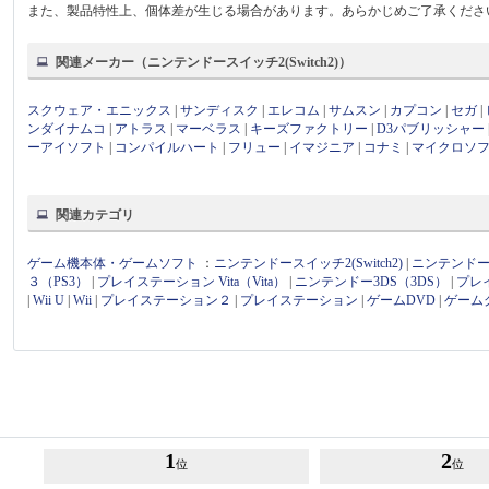
また、製品特性上、個体差が生じる場合があります。あらかじめご了承くださ
関連メーカー（ニンテンドースイッチ2(Switch2)）
スクウェア・エニックス
|
サンディスク
|
エレコム
|
サムスン
|
カプコン
|
セガ
|
ンダイナムコ
|
アトラス
|
マーベラス
|
キーズファクトリー
|
D3パブリッシャー
ーアイソフト
|
コンパイルハート
|
フリュー
|
イマジニア
|
コナミ
|
マイクロソ
関連カテゴリ
ゲーム機本体・ゲームソフト
：
ニンテンドースイッチ2(Switch2)
|
ニンテンドース
３（PS3）
|
プレイステーション Vita（Vita）
|
ニンテンドー3DS（3DS）
|
プレ
|
Wii U
|
Wii
|
プレイステーション２
|
プレイステーション
|
ゲームDVD
|
ゲーム
1
2
位
位