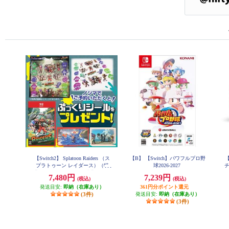
【Switch2】 Splatoon Raiders （ス
【B】 【Switch】パワフルプロ野
【
プラトゥーン レイダース）（特
球2026-2027
チ
典：ノジマオリジナル特典 ぷっ
7,480円
7,239円
(税込)
(税込)
くりシール 付き）
発送目安:
即納（在庫あり）
361円分ポイント還元
(3件)
発送目安:
即納（在庫あり）
(3件)