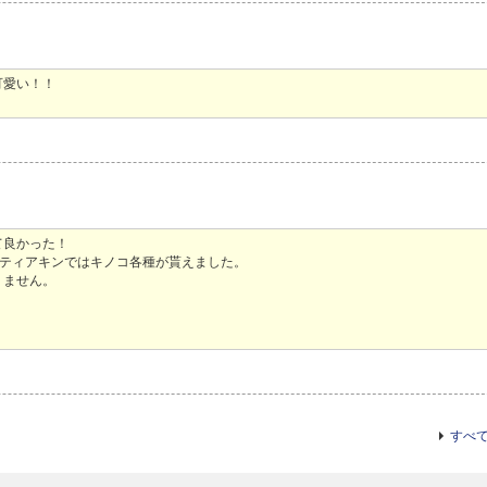
可愛い！！
て良かった！
時代のティアキンではキノコ各種が貰えました。
りません。
すべ