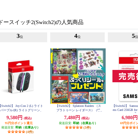
スイッチ2(Switch2)の人気商品
3
4
5
位
位
Switch2】 Joy-Con 2 (L) ライト
【Switch2】 Splatoon Raiders （ス
【Switch2】 Samsun
ess Card 256GB for
パープル/(R) ライトグリーン
プラトゥーン レイダース）（特
2
典：ノジマオリジナル特典 ぷっ
9,580円
7,480円
6,980
(税込)
(税込)
くりシール 付き）
95円分ポイント還元
発送目安:
即納（在庫あり）
69円分ポイ
発送目安:
即納（在庫あり）
(3件)
(4件)