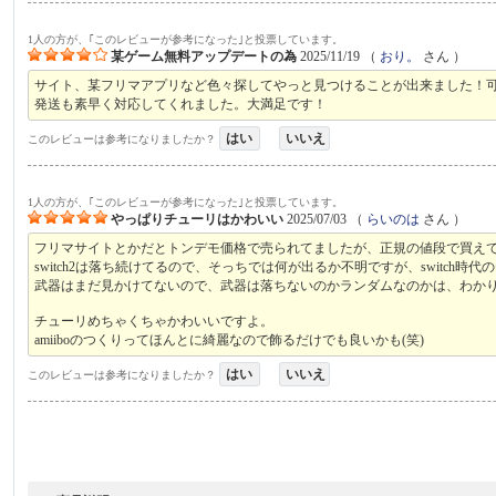
1人の方が、｢このレビューが参考になった｣と投票しています。
某ゲーム無料アップデートの為
2025/11/19
（
おり。
さん ）
サイト、某フリマアプリなど色々探してやっと見つけることが出来ました！
発送も素早く対応してくれました。大満足です！
はい
いいえ
このレビューは参考になりましたか？
1人の方が、｢このレビューが参考になった｣と投票しています。
やっぱりチューリはかわいい
2025/07/03
（
らいのは
さん ）
フリマサイトとかだとトンデモ価格で売られてましたが、正規の値段で買え
switch2は落ち続けてるので、そっちでは何が出るか不明ですが、switch
武器はまだ見かけてないので、武器は落ちないのかランダムなのかは、わか
チューリめちゃくちゃかわいいですよ。
amiiboのつくりってほんとに綺麗なので飾るだけでも良いかも(笑)
はい
いいえ
このレビューは参考になりましたか？