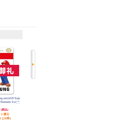
6
7
位
位
位
g microSD Expr
【ノジマ特典なし】【A】 【Switc
【Switch2】 Nintendo Switch 2 Pro
 Nintendo Switch
h2】 Splatoon Raiders （スプラトゥ
コントローラー
ーン レイダース）
円
7,480円
9,580円
(税込)
(税込)
(税込)
ント還元
発送目安:
即納（在庫あり）
95円分ポイント還元
(24件)
(6件)
発送目安:
即納（在庫あり）
(76件)