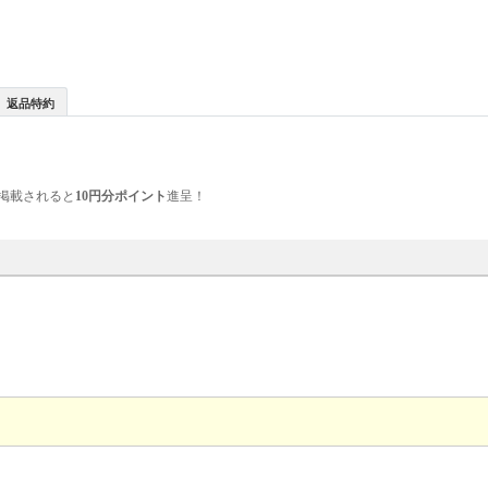
返品特約
掲載されると
10円分ポイント
進呈！