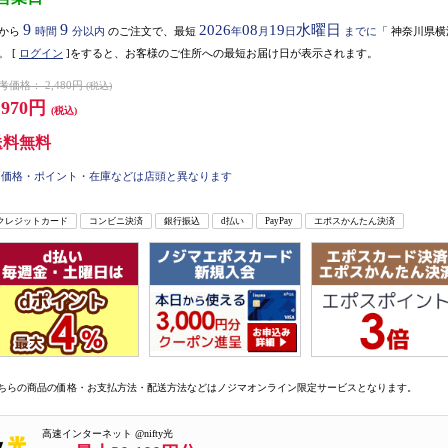
9
9
2026
08
19
水曜日
から
時間
分以内
のご注文で、最短
年
月
日
までに
「
神奈川県横
。
[
ログイン
]をすると、お客様のご住所への最短お届け日が表示されます。
考価格：
2,480円
(税込)
,970円
(税込)
送料無料
価格・ポイント・在庫などは店頭と異なります
クレジットカード
コンビニ決済
銀行振込
d払い
PayPay
エポスかんたん決済
ちらの商品の価格・お支払方法・配送方法などはノジマオンライン限定サービスとなります。
高速インターネット @nifty光