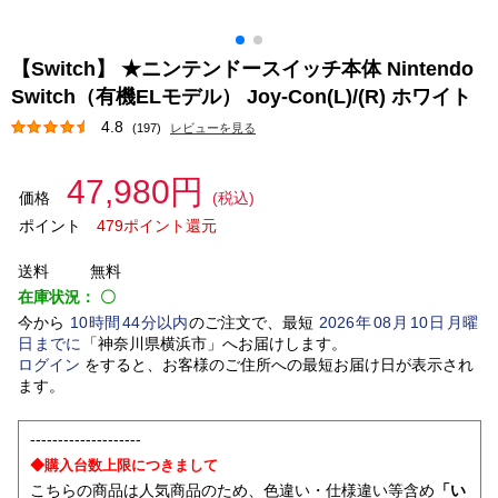
【Switch】 ★ニンテンドースイッチ本体 Nintendo
Switch（有機ELモデル） Joy-Con(L)/(R) ホワイト
4.8
(197)
レビューを見る
47,980円
価格
(税込)
ポイント
479ポイント還元
送料
無料
在庫状況：
〇
今から
10
時間
44
分以内
のご注文で、最短
2026
年
08
月
10
日
月曜
日
までに
「
神奈川県横浜市
」
へお届けします。
ログイン
をすると、お客様のご住所への最短お届け日が表示され
ます。
--------------------
◆購入台数上限につきまして
こちらの商品は人気商品のため、色違い・仕様違い等含め
「い