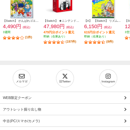
【Switch】 がんばれゴエモン大集合！
【Switch】 ★ニンテンドースイッチ本体 Nintendo Switch（有機ELモデル） Joy-Con(L)/(R) ホワイト
【A】 【Switch】 リズム天国 ミラクルスターズ
4,490円
47,980円
6,150円
1
(税込)
(税込)
(税込)
3週間
479円分ポイント還元
615円分ポイント還元
3営
即納（在庫あり）
即納（在庫あり）
(1件)
(197件)
(8件)
メルマガ
旧Twitter
Instagram
WEB限定クーポン
アウトレット掘り出し物
中古(PC/スマホ/カメラ)