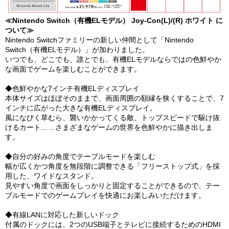
≪Nintendo Switch（有機ELモデル） Joy-Con(L)/(R) ホワイト に
ついて≫
Nintendo Switchファミリーの新しい仲間として「Nintendo
Switch（有機ELモデル）」が加わりました。
いつでも、どこでも、誰とでも、有機ELモデルならではの色鮮やか
な画面でゲームを楽しむことができます。
◆色鮮やかな7インチ有機ELディスプレイ
本体サイズはほぼそのままで、画面周囲の額縁を狭くすることで、7
インチに広がった大きな有機ELディスプレイ。
風になびく草むら、襲いかかってくる敵、トップスピードで駆け抜
けるカート……さまざまなゲームの世界を色鮮やかに描き出しま
す。
◆自分の好みの角度でテーブルモードを楽しむ
幅が広くかつ角度を無段階に調整できる「フリーストップ式」を採
用した、ワイドなスタンド。
見やすい角度で画面をしっかりと固定することができるので、テー
ブルモードでのゲームプレイを快適にお楽しみいただけます。
◆有線LANに対応した新しいドック
付属のドックには、2つのUSB端子とテレビに接続するためのHDMI