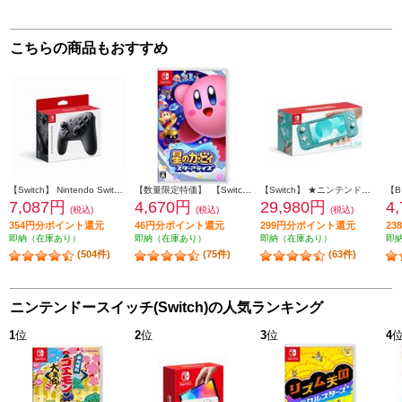
こちらの商品もおすすめ
【Switch】 Nintendo Switch Proコントローラー
【数量限定特価】 【Switch】 星のカービィ スターアライズ
【Switch】 ★ニンテンドースイッチ ライト 本体 Nintendo Switch Lite ターコイズ
7,087円
4,670円
29,980円
4
(税込)
(税込)
(税込)
354円分ポイント還元
46円分ポイント還元
299円分ポイント還元
2
即納（在庫あり）
即納（在庫あり）
即納（在庫あり）
即
(504件)
(75件)
(63件)
ニンテンドースイッチ(Switch)の人気ランキング
1
位
2
位
3
位
4