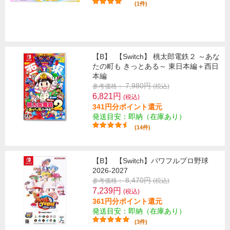
(1件)
【B】
【Switch】 桃太郎電鉄２ ～あな
たの町も きっとある～ 東日本編＋西日
本編
7,980円
参考価格：
(税込)
6,821円
(税込)
341円分ポイント還元
発送目安：即納（在庫あり）
(14件)
【B】
【Switch】パワフルプロ野球
2026-2027
8,470円
参考価格：
(税込)
7,239円
(税込)
361円分ポイント還元
発送目安：即納（在庫あり）
(3件)