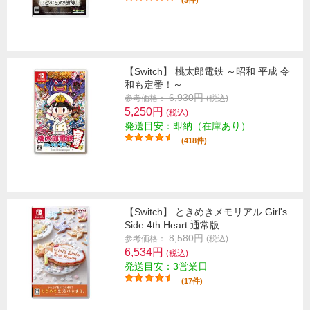
(3件)
【Switch】 桃太郎電鉄 ～昭和 平成 令
和も定番！～
6,930円
参考価格：
(税込)
5,250円
(税込)
発送目安：即納（在庫あり）
(418件)
【Switch】 ときめきメモリアル Girl's
Side 4th Heart 通常版
8,580円
参考価格：
(税込)
6,534円
(税込)
発送目安：3営業日
(17件)