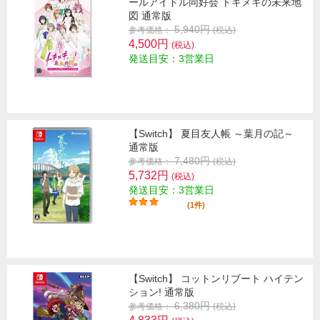
ールアイドル同好会 トキメキの未来地
図 通常版
5,940円
参考価格：
(税込)
4,500円
(税込)
発送目安：3営業日
【Switch】 夏目友人帳 ～葉月の記～
通常版
7,480円
参考価格：
(税込)
5,732円
(税込)
発送目安：3営業日
(1件)
【Switch】 コットンリブート ハイテン
ション! 通常版
6,380円
参考価格：
(税込)