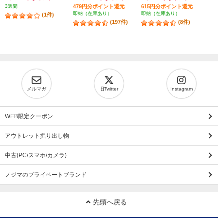
3週間
479円分ポイント還元
615円分ポイント還元
即納（在庫あり）
即納（在庫あり）
(1件)
(197件)
(8件)
メルマガ
旧Twitter
Instagram
WEB限定クーポン
アウトレット掘り出し物
中古(PC/スマホ/カメラ)
ノジマのプライベートブランド
先頭へ戻る