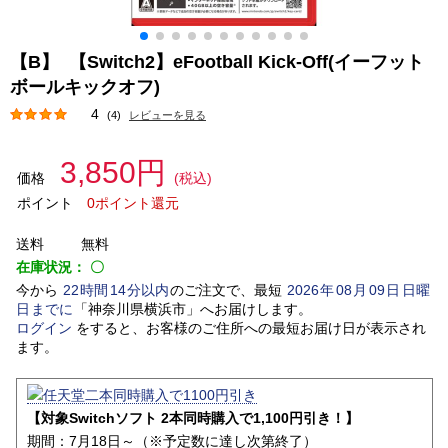
【B】 【Switch2】eFootball Kick-Off(イーフット
ボールキックオフ)
4
(4)
レビューを見る
3,850円
価格
(税込)
ポイント
0ポイント還元
送料
無料
在庫状況：
〇
今から
22
時間
14
分以内
のご注文で、最短
2026
年
08
月
09
日
日曜
日
までに
「
神奈川県横浜市
」
へお届けします。
ログイン
をすると、お客様のご住所への最短お届け日が表示され
ます。
【対象Switchソフト 2本同時購入で1,100円引き！】
期間：7月18日～（※予定数に達し次第終了）