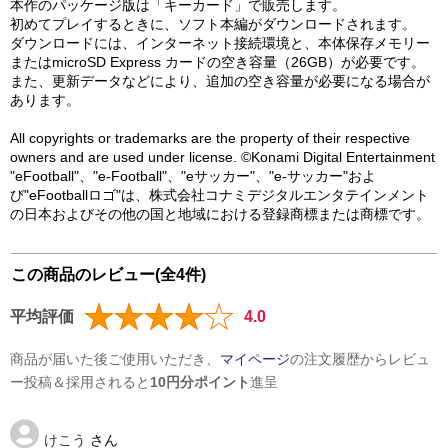
本作のパッケージ版は「キーカード」で販売します。
初めてプレイするときに、ソフト本編がダウンロードされます。
ダウンロードには、インターネット接続環境と、本体保存メモリー
またはmicroSD Express カードの空き容量（26GB）が必要です。
また、更新データなどにより、追加の空き容量が必要になる場合が
あります。
All copyrights or trademarks are the property of their respective
owners and are used under license. ©Konami Digital Entertainment
"eFootball"、"e-Football"、"eサッカー"、"e-サッカー"およ
び"eFootballロゴ"は、株式会社コナミデジタルエンタテインメント
の日本およびその他の国と地域における登録商標または商標です。
この商品のレビュー(全4件)
平均評価
4.0
商品が届いた後ご使用いただき、
マイページ
の注文履歴からレビュ
ー投稿＆採用されると
10円分ポイント
進呈
けこう
さん