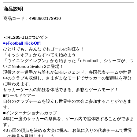
商品説明
商品コード：4988602179910
＜RL205-J1について＞
■eFootball Kick-Off!
ひとりでも、みんなでもゴールの熱狂を！
「キックオフ」からすべてを始めよう！
「ウイニングイレブン」から始まった「eFootball 」シリーズが、つ
いにNintendo Switch 2に登場！
現役スター選手から誰もが知るレジェンド、各国代表チームや世界
中のクラブも収録し、さまざまなモードでサッカーの醍醐味を存分
に味わえます。
サッカーゲームの熱狂を体感できる、多彩なゲームモード！
■ワールドツアー
自分のクラブチームを設立し世界中の大会に参加することができま
す。
■インターナショナルカップ
4年に一度のサッカーの祭典を、ゲーム内で追体験することができま
す。
48カ国の頂点を決める大会に挑み、お気に入りの代表チームで世界
一の称号を目指しましょう