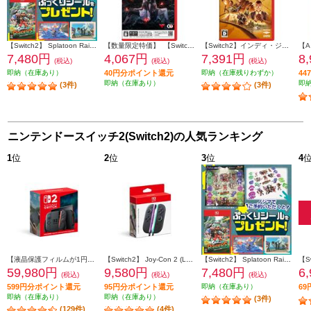
【Switch2】 Splatoon Raiders （スプラトゥーン レイダース）（特典：ノジマオリジナル特典 ぷっくりシール 付き）
【数量限定特価】 【Switch2】 零 ～紅い蝶～ REMAKE 通常版
【Switch2】インディ・ジョーンズ/大いなる円環
7,480円
4,067円
7,391円
8
(税込)
(税込)
(税込)
即納（在庫あり）
40円分ポイント還元
即納（在庫残りわずか）
4
即納（在庫あり）
即
(3件)
(3件)
ニンテンドースイッチ2(Switch2)の人気ランキング
1
位
2
位
3
位
4
【液晶保護フィルムが1円で購入できる！】 【Switch2】 ニンテンドースイッチ2本体（日本語・国内専用）
【Switch2】 Joy-Con 2 (L) ライトパープル/(R) ライトグリーン
【Switch2】 Splatoon Raiders （スプラトゥーン レイダース）（特典：ノジマオリジナル特典 ぷっくりシール 付き）
59,980円
9,580円
7,480円
6
(税込)
(税込)
(税込)
599円分ポイント還元
95円分ポイント還元
即納（在庫あり）
6
即納（在庫あり）
即納（在庫あり）
(3件)
(129件)
(4件)