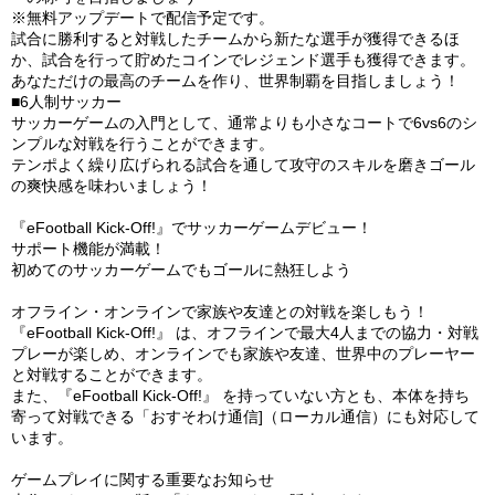
※無料アップデートで配信予定です。
試合に勝利すると対戦したチームから新たな選手が獲得できるほ
か、試合を行って貯めたコインでレジェンド選手も獲得できます。
あなただけの最高のチームを作り、世界制覇を目指しましょう！
■6人制サッカー
サッカーゲームの入門として、通常よりも小さなコートで6vs6のシ
ンプルな対戦を行うことができます。
テンポよく繰り広げられる試合を通して攻守のスキルを磨きゴール
の爽快感を味わいましょう！
『eFootball Kick-Off!』でサッカーゲームデビュー！
サポート機能が満載！
初めてのサッカーゲームでもゴールに熱狂しよう
オフライン・オンラインで家族や友達との対戦を楽しもう！
『eFootball Kick-Off!』 は、オフラインで最大4人までの協力・対戦
プレーが楽しめ、オンラインでも家族や友達、世界中のプレーヤー
と対戦することができます。
また、『eFootball Kick-Off!』 を持っていない方とも、本体を持ち
寄って対戦できる「おすそわけ通信]（ローカル通信）にも対応して
います。
ゲームプレイに関する重要なお知らせ