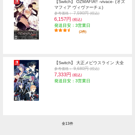
【Switch】 OZMAFIA!! -vivace- (オズ
マフィア ヴィヴァーチェ)
7,590円
参考価格：
(税込)
6,157円
(税込)
発送目安：3営業日
(2件)
【Switch】 大正メビウスライン 大全
9,680円
参考価格：
(税込)
7,333円
(税込)
発送目安：3営業日
全13件