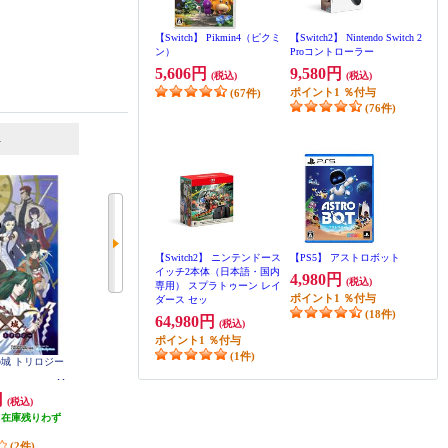
【Switch】 Pikmin4（ピクミ
【Switch2】 Nintendo Switch 2
ン）
Proコントローラー
5,606円
9,580円
(税込)
(税込)
ポイント
1
％付与
(67件)
(76件)
6
7
位
位
位
【Switch2】 ニンテンドース
【PS5】 アストロボット
イッチ2本体（日本語・国内
4,980円
(税込)
専用） スプラトゥーン レイ
ポイント
1
％付与
ダース セッ
(18件)
64,980円
(税込)
ポイント
1
％付与
(1件)
神の城 トリロジー
【Switch】 ★ニンテンドースイッ
【A】 【Switch】 トモダチコレク
チ ライト 本体 Nintendo Switch Lit
ション わくわく生活
e コーラル
円
29,980円
6,403円
(税込)
(税込)
(税込)
（在庫残りわず
299円分ポイント還元
320円分ポイント還元
）
発送目安:
即納（在庫残りわず
発送目安:
即納（在庫あり）
(2件)
か）
(12件)