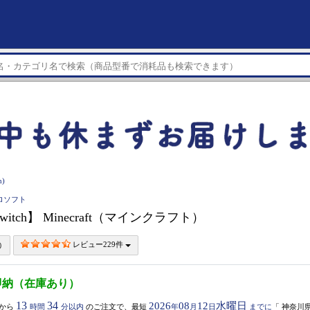
)
イクロソフト
witch】 Minecraft（マインクラフト）
レビュー229件
即納（在庫あり）
13
34
2026
08
12
水曜日
から
時間
分以内
のご注文で、最短
年
月
日
までに
「
神奈川