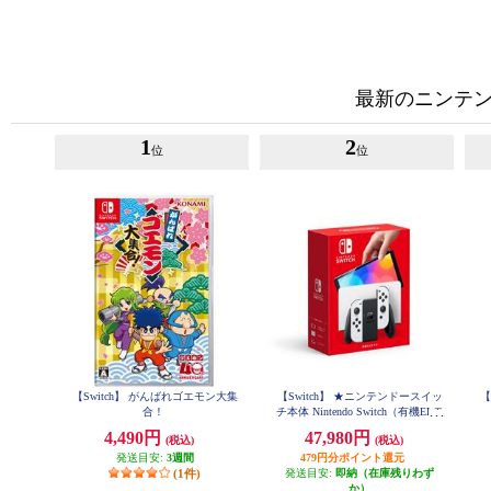
最新のニンテンド
1
2
位
位
【Switch】 がんばれゴエモン大集
【Switch】 ★ニンテンドースイッ
【
合！
チ本体 Nintendo Switch（有機ELモ
デル） Joy-Con(L)/(R) ホワイト
4,490円
47,980円
(税込)
(税込)
発送目安:
3週間
479円分ポイント還元
(1件)
発送目安:
即納（在庫残りわず
か）