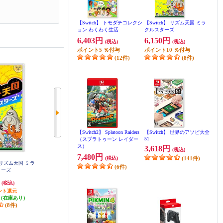
【Switch】 トモダチコレクシ
【Switch】 リズム天国 ミラ
ョン わくわく生活
クルスターズ
6,403円
6,150円
(税込)
(税込)
ポイント
5
％付与
ポイント
10
％付与
(12件)
(8件)
【Switch2】 Splatoon Raiders
【Switch】 世界のアソビ大全
51
（スプラトゥーン レイダー
ス）
3,618円
(税込)
7,480円
(税込)
(141件)
】 リズム天国 ミラ
【B】 【Switch2】 Star Fox (スタ
【Switch】 グラディウス オリジン
(6件)
ターズ
ーフォックス)
コレクション 通常版
円
5,302円
4,886円
(税込)
(税込)
(税込)
ント還元
発送目安:
即納（在庫あり）
発送目安:
即納（在庫残りわず
（在庫あり）
(3件)
か）
(8件)
(10件)