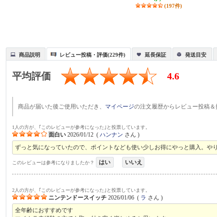
(197件)
商品説明
レビュー投稿・評価(229件)
延長保証
発送目安
平均評価
4.6
商品が届いた後ご使用いただき、
マイページ
の注文履歴からレビュー投稿＆
1人の方が、｢このレビューが参考になった｣と投票しています。
面白い
2026/01/12
(
ハンナン
さん )
ずっと気になっていたので、ポイントなども使い少しお得にやっと購入。や
はい
いいえ
このレビューは参考になりましたか？
2人の方が、｢このレビューが参考になった｣と投票しています。
ニンテンドースイッチ
2026/01/06
(
ラ
さん )
全年齢におすすめです