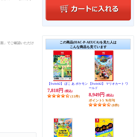
この商品(HAC-P-AEUCA)を見た人は
画面」でご確認いただけ
こんな商品も見ています
【Switch2】 ぽこ あ ポケモン
【Switch2】 マリオカート ワ
ールド
7,818円
(税込)
8,949円
(税込)
(11件)
ポイント
5
％付与
(8件)