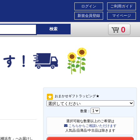
ログイン
ご利用ガイド
新規会員登録
マイページ
0
検索
おまかせギフトラッピング★
数量：
選択可能な数量以上のご希望は
こちらからご相談いただけます
人気品/品薄品/中古品は除きます
県横浜市
」
へお届けし