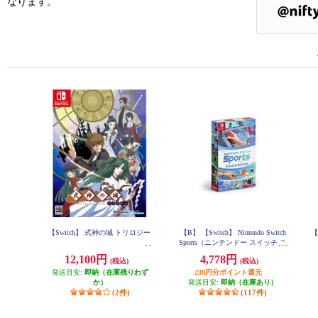
なります。
【Switch】 式神の城 トリロジー
【B】 【Switch】 Nintendo Switch
【
Sports（ニンテンドー スイッチ ス
ポーツ）
12,100円
4,778円
(税込)
(税込)
発送目安:
即納（在庫残りわず
238円分ポイント還元
か）
発送目安:
即納（在庫あり）
(2件)
(117件)