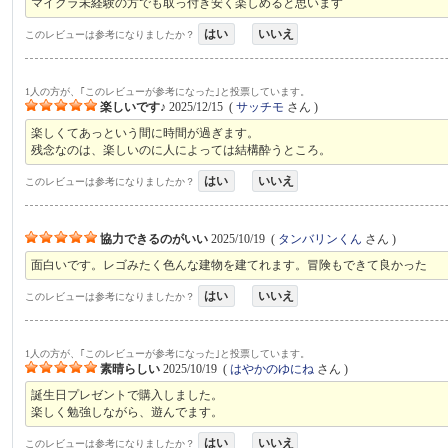
マイクラ未経験の方でも取っ付き安く楽しめると思います
はい
いいえ
このレビューは参考になりましたか？
1人の方が、｢このレビューが参考になった｣と投票しています。
楽しいです♪
2025/12/15
(
サッチモ
さん )
楽しくてあっという間に時間が過ぎます。
残念なのは、楽しいのに人によっては結構酔うところ。
はい
いいえ
このレビューは参考になりましたか？
協力できるのがいい
2025/10/19
(
タンバリンくん
さん )
面白いです。レゴみたく色んな建物を建てれます。冒険もできて良かった
はい
いいえ
このレビューは参考になりましたか？
1人の方が、｢このレビューが参考になった｣と投票しています。
素晴らしい
2025/10/19
(
はやかのゆにね
さん )
誕生日プレゼントで購入しました。
楽しく勉強しながら、遊んでます。
はい
いいえ
このレビューは参考になりましたか？