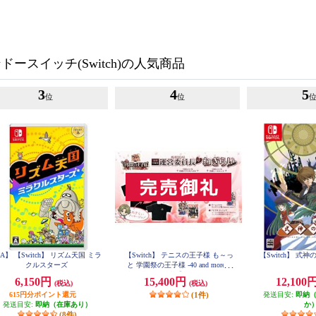
ースイッチ(Switch)の人気商品
3
4
5
位
位
A】 【Switch】 リズム天国 ミラ
【Switch】 テニスの王子様 も～っ
【Switch】 式
クルスターズ
と 学園祭の王子様 -40 and more...
合同学園祭運営委員長からのねぎ
6,150円
15,400円
12,100
(税込)
(税込)
らいエディション
615円分ポイント還元
(1件)
発送目安:
即納
発送目安:
即納（在庫あり）
か
(8件)