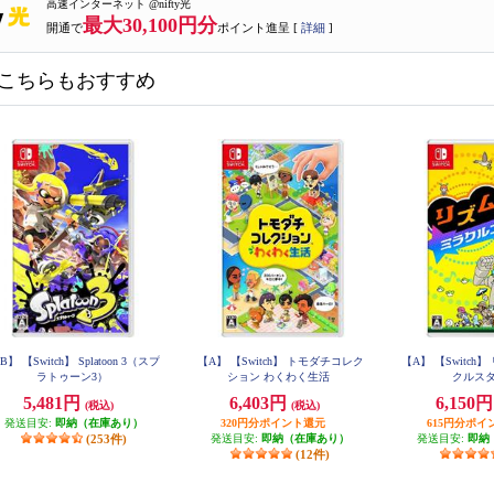
高速インターネット @nifty光
最大30,100円分
開通で
ポイント進呈 [
詳細
]
こちらもおすすめ
B】 【Switch】 Splatoon 3（スプ
【A】 【Switch】 トモダチコレク
【A】 【Switch
ラトゥーン3）
ション わくわく生活
クルス
5,481円
6,403円
6,150
(税込)
(税込)
発送目安:
即納（在庫あり）
320円分ポイント還元
615円分ポイ
(253件)
発送目安:
即納（在庫あり）
発送目安:
即納
(12件)