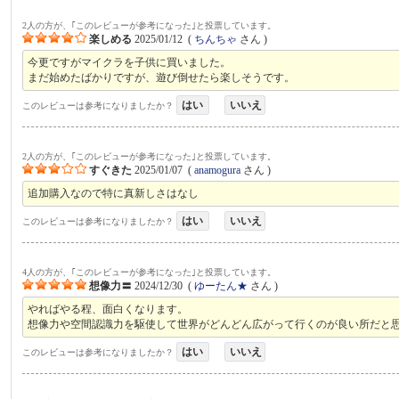
2人の方が、｢このレビューが参考になった｣と投票しています。
楽しめる
2025/01/12
(
ちんちゃ
さん )
今更ですがマイクラを子供に買いました。
まだ始めたばかりですが、遊び倒せたら楽しそうです。
はい
いいえ
このレビューは参考になりましたか？
2人の方が、｢このレビューが参考になった｣と投票しています。
すぐきた
2025/01/07
(
anamogura
さん )
追加購入なので特に真新しさはなし
はい
いいえ
このレビューは参考になりましたか？
4人の方が、｢このレビューが参考になった｣と投票しています。
想像力〓
2024/12/30
(
ゆーたん★
さん )
やればやる程、面白くなります。
想像力や空間認識力を駆使して世界がどんどん広がって行くのが良い所だと
はい
いいえ
このレビューは参考になりましたか？