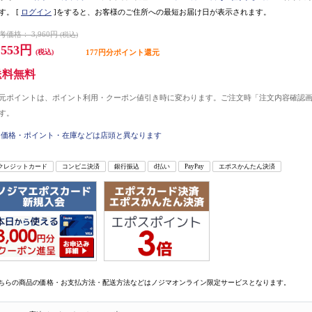
す。
[
ログイン
]をすると、お客様のご住所への最短お届け日が表示されます。
考価格：
3,960円
(税込)
,553円
(税込)
177円分ポイント還元
送料無料
元ポイントは、ポイント利用・クーポン値引き時に変わります。ご注文時「注文内容確認
す。
価格・ポイント・在庫などは店頭と異なります
クレジットカード
コンビニ決済
銀行振込
d払い
PayPay
エポスかんたん決済
ちらの商品の価格・お支払方法・配送方法などはノジマオンライン限定サービスとなります。