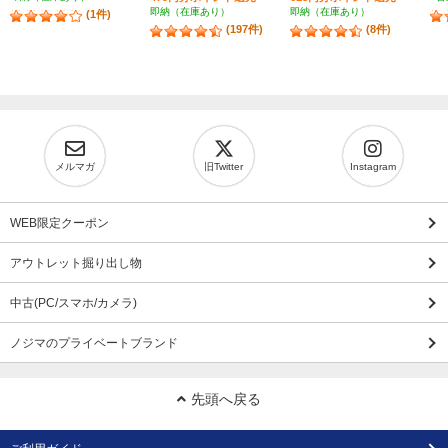
即納（在庫あり）
即納（在庫あり）
(1件)
(197件)
(8件)
メルマガ
旧Twitter
Instagram
WEB限定クーポン
アウトレット掘り出し物
中古(PC/スマホ/カメラ)
ノジマのプライベートブランド
先頭へ戻る