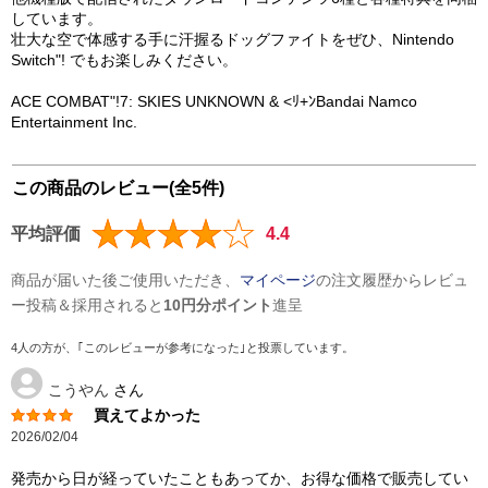
しています。
壮大な空で体感する手に汗握るドッグファイトをぜひ、Nintendo
Switch"! でもお楽しみください。
ACE COMBAT"!7: SKIES UNKNOWN & <ﾘ+ﾝBandai Namco
Entertainment Inc.
この商品のレビュー(全5件)
平均評価
4.4
商品が届いた後ご使用いただき、
マイページ
の注文履歴からレビュ
ー投稿＆採用されると
10円分ポイント
進呈
4人の方が、｢このレビューが参考になった｣と投票しています。
こうやん
さん
買えてよかった
2026/02/04
発売から日が経っていたこともあってか、お得な価格で販売してい