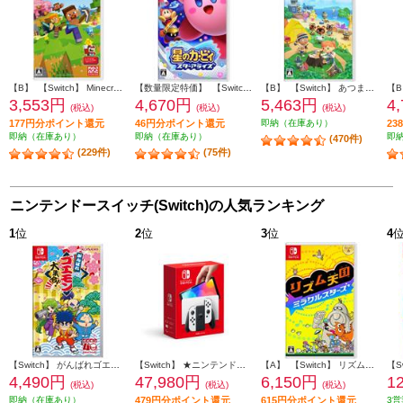
【B】 【Switch】 Minecraft（マインクラフト）
【数量限定特価】 【Switch】 星のカービィ スターアライズ
【B】 【Switch】 あつまれ どうぶつの森
3,553円
4,670円
5,463円
4
(税込)
(税込)
(税込)
177円分ポイント還元
46円分ポイント還元
即納（在庫あり）
2
即納（在庫あり）
即納（在庫あり）
即
(470件)
(229件)
(75件)
ニンテンドースイッチ(Switch)の人気ランキング
1
位
2
位
3
位
4
【Switch】 がんばれゴエモン大集合！
【Switch】 ★ニンテンドースイッチ本体 Nintendo Switch（有機ELモデル） Joy-Con(L)/(R) ホワイト
【A】 【Switch】 リズム天国 ミラクルスターズ
4,490円
47,980円
6,150円
1
(税込)
(税込)
(税込)
即納（在庫あり）
479円分ポイント還元
615円分ポイント還元
3営