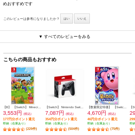
めおすすめです
このレビューは参考になりましたか？
はい
いいえ
▼ すべてのレビューをみる
こちらの商品もおすすめ
【B】 【Switch】 Minecraft（マインクラフト）
【Switch】 Nintendo Switch Proコントローラー
【数量限定特価】 【Switch】 星のカービィ スターアライズ
3,553円
7,087円
4,670円
2
(税込)
(税込)
(税込)
177円分ポイント還元
354円分ポイント還元
46円分ポイント還元
2
即納（在庫あり）
即納（在庫あり）
即納（在庫あり）
即
(229件)
(504件)
(75件)