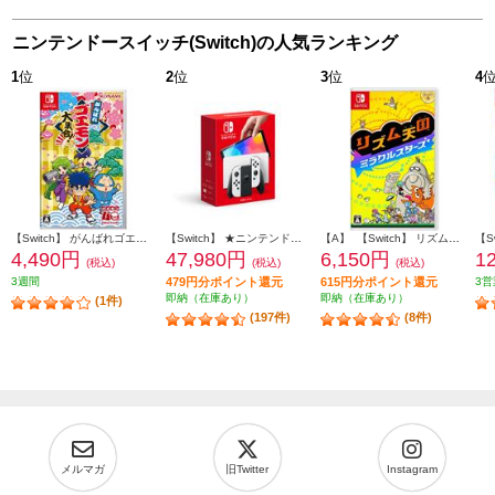
ニンテンドースイッチ(Switch)の人気ランキング
1
位
2
位
3
位
4
【Switch】 がんばれゴエモン大集合！
【Switch】 ★ニンテンドースイッチ本体 Nintendo Switch（有機ELモデル） Joy-Con(L)/(R) ホワイト
【A】 【Switch】 リズム天国 ミラクルスターズ
4,490円
47,980円
6,150円
1
(税込)
(税込)
(税込)
3週間
479円分ポイント還元
615円分ポイント還元
3営
即納（在庫あり）
即納（在庫あり）
(1件)
(197件)
(8件)
メルマガ
旧Twitter
Instagram