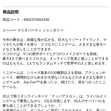
商品説明
商品コード：4902370552430
スーパー マリオパーティ ジャンボリー
今作の舞台は、綺麗な海が広がる、巨大なリゾートアイランド。マ
リオたちが島々を巡り、スゴロクにミニゲーム、さまざまな新モー
ドなどを楽しむことができます。
スゴロクは、5つの新作ボードと2つのリメイクボードを収録。
最大4人で遊べるスゴロクは、オンラインで友達と遊ぶことができる
のはもちろん、1人でもランダムマッチで世界中の人と楽しめます。
ミニゲームは、シリーズ最多の110種類以上を収録。アクションや
レース、瞬間的なひらめきが大切なパズルなどのさまざまな新作ミ
ニゲームや、Joy-Con™を振ったり、傾けたり、体をつかったミニ
ゲームも。
20人で競うオンラインモード「クッパアスロン」は、ライバルとミ
ニゲームで勝負しながら、1位を目指します。20人のサバイバルを
勝ち抜くことができるでしょうか…！
※体感ゲームは、オンラインに対応しておりません。また、遊ぶに