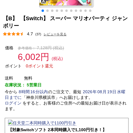
【B】 【Switch】 スーパー マリオパーティ ジャン
ボリー
4.7
(37)
レビューを見る
価格
7,128円
(税込)
参考価格：
6,002円
(税込)
ポイント
0ポイント還元
送料
無料
在庫状況：
5営業日
今から
8
時間
16
分以内
のご注文で、最短
2026
年
08
月
19
日
水曜
日
までに
「
神奈川県横浜市
」
へお届けします。
ログイン
をすると、お客様のご住所への最短お届け日が表示され
ます。
【対象Switchソフト 2本同時購入で1,100円引き！】