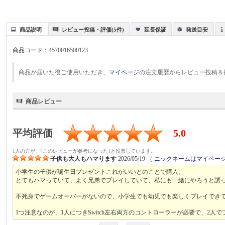
商品説明
レビュー投稿・評価(5件)
延長保証
発送目安
商品コード：
4570016500123
商品が届いた後ご使用いただき、
マイページ
の注文履歴からレビュー投稿＆
商品レビュー
平均評価
5.0
1人の方が、｢このレビューが参考になった｣と投票しています。
子供も大人もハマります
2026/05/19
（
ニックネームはマイペー
小学生の子供が誕生日プレゼントこれがいいとのことで購入。
とてもハマっていて、よく兄弟でプレイしていて、私にも一緒にやろうと誘
不死身でゲームオーバーがないので、小学生でも幼児でも楽しくプレイでき
1つ注意なのが、1人につきSwitch左右両方のコントローラーが必要で、2