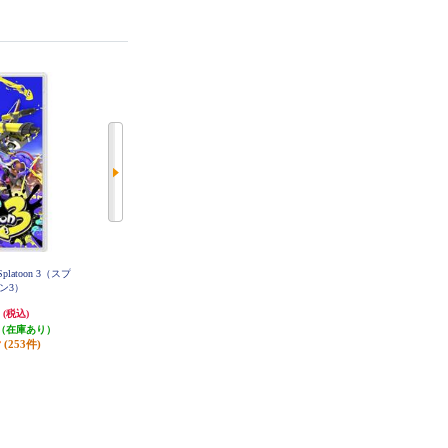
platoon 3（スプ
【A】 【Switch】 トモダチコレク
【A】 【Switch】 リズム天国 ミラ
ン3）
ション わくわく生活
クルスターズ
円
6,403円
6,150円
(税込)
(税込)
(税込)
（在庫あり）
320円分ポイント還元
615円分ポイント還元
(253件)
発送目安:
即納（在庫あり）
発送目安:
即納（在庫あり）
(12件)
(8件)