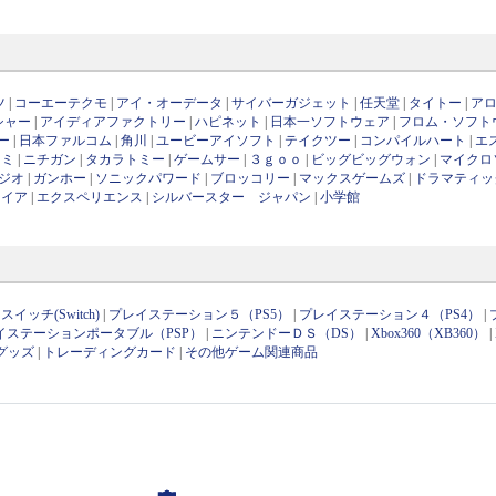
ツ
|
コーエーテクモ
|
アイ・オーデータ
|
サイバーガジェット
|
任天堂
|
タイトー
|
ア
シャー
|
アイディアファクトリー
|
ハピネット
|
日本一ソフトウェア
|
フロム・ソフト
ー
|
日本ファルコム
|
角川
|
ユービーアイソフト
|
テイクツー
|
コンパイルハート
|
エ
ナミ
|
ニチガン
|
タカラトミー
|
ゲームサー
|
３ｇｏｏ
|
ビッグビッグウォン
|
マイクロ
ジオ
|
ガンホー
|
ソニックパワード
|
ブロッコリー
|
マックスゲームズ
|
ドラマティッ
ワイア
|
エクスペリエンス
|
シルバースター ジャパン
|
小学館
イッチ(Switch)
|
プレイステーション５（PS5）
|
プレイステーション４（PS4）
|
イステーションポータブル（PSP）
|
ニンテンドーＤＳ（DS）
|
Xbox360（XB360）
|
グッズ
|
トレーディングカード
|
その他ゲーム関連商品