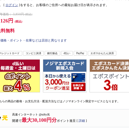
。
[
ログイン
]をすると、お客様のご住所への最短お届け日が表示されます。
考価格：
3,850円
(税込)
,126円
(税込)
送料無料
価格・ポイント・在庫などは店頭と異なります
クレジットカード
コンビニ決済
銀行振込
d払い
PayPay
エポスかんたん決済
ちらの商品の価格・お支払方法・配送方法などはノジマオンライン限定サービスとなります。
高速インターネット @nifty光
最大30,100円分
開通で
ポイント進呈 [
詳細
]