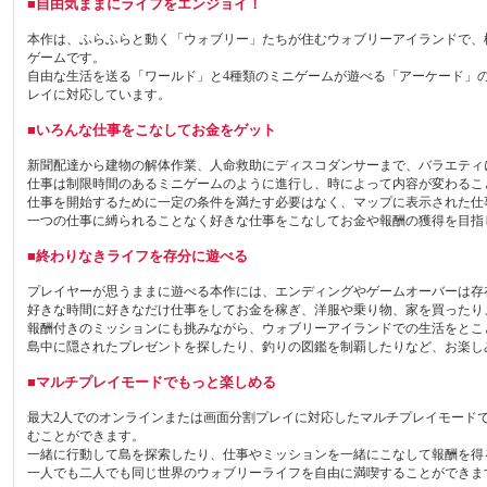
■自由気ままにライフをエンジョイ！
本作は、ふらふらと動く「ウォブリー」たちが住むウォブリーアイランドで、
ゲームです。
自由な生活を送る「ワールド」と4種類のミニゲームが遊べる「アーケード」
レイに対応しています。
■いろんな仕事をこなしてお金をゲット
新聞配達から建物の解体作業、人命救助にディスコダンサーまで、バラエティ
仕事は制限時間のあるミニゲームのように進行し、時によって内容が変わるこ
仕事を開始するために一定の条件を満たす必要はなく、マップに表示された仕
一つの仕事に縛られることなく好きな仕事をこなしてお金や報酬の獲得を目指
■終わりなきライフを存分に遊べる
プレイヤーが思うままに遊べる本作には、エンディングやゲームオーバーは存
好きな時間に好きなだけ仕事をしてお金を稼ぎ、洋服や乗り物、家を買ったり
報酬付きのミッションにも挑みながら、ウォブリーアイランドでの生活をとこ
島中に隠されたプレゼントを探したり、釣りの図鑑を制覇したりなど、お楽し
■マルチプレイモードでもっと楽しめる
最大2人でのオンラインまたは画面分割プレイに対応したマルチプレイモード
むことができます。
一緒に行動して島を探索したり、仕事やミッションを一緒にこなして報酬を得
一人でも二人でも同じ世界のウォブリーライフを自由に満喫することができま