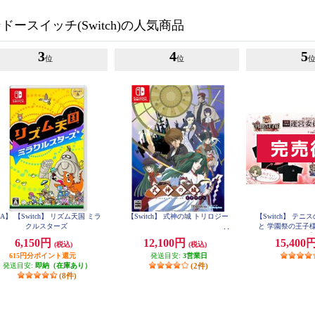
ースイッチ(Switch)の人気商品
3
4
5
位
位
A】 【Switch】 リズム天国 ミラ
【Switch】 式神の城 トリロジー
【Switch】 テ
クルスターズ
と 学園祭の王子様 -40
合同学園祭運営委
6,150円
12,100円
15,400
(税込)
(税込)
らいエデ
615円分ポイント還元
発送目安:
3営業日
発送目安:
即納（在庫あり）
(2件)
(8件)