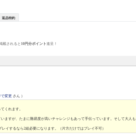
返品特約
掲載されると
10円分ポイント
進呈！
ジで変更
さん ）
ってくれます。
ていますが、たまに難易度が高いチャレンジもあって手伝っています。そして大人も
人でプレイするなら2組必要になります。（片方だけではプレイ不可）