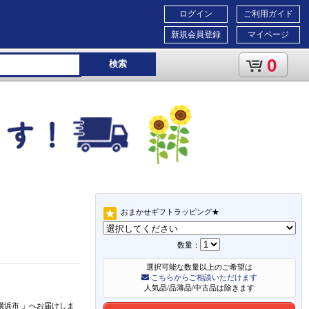
ログイン
ご利用ガイド
新規会員登録
マイページ
0
検索
おまかせギフトラッピング★
数量：
選択可能な数量以上のご希望は
こちらからご相談いただけます
人気品/品薄品/中古品は除きます
横浜市
」
へお届けしま