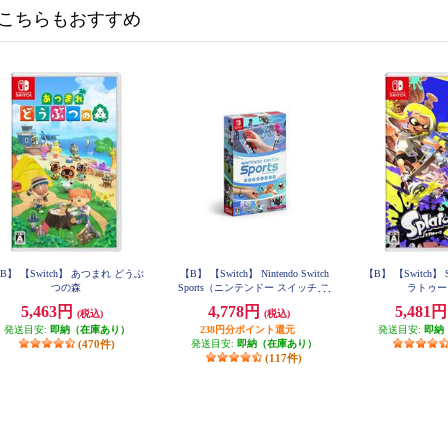
こちらもおすすめ
B】 【Switch】 あつまれ どうぶ
【B】 【Switch】 Nintendo Switch
【B】 【Switch】 S
つの森
Sports（ニンテンドー スイッチ ス
ラトゥー
ポーツ）
5,463円
4,778円
5,481
(税込)
(税込)
発送目安:
即納（在庫あり）
238円分ポイント還元
発送目安:
即納
(470件)
発送目安:
即納（在庫あり）
(117件)