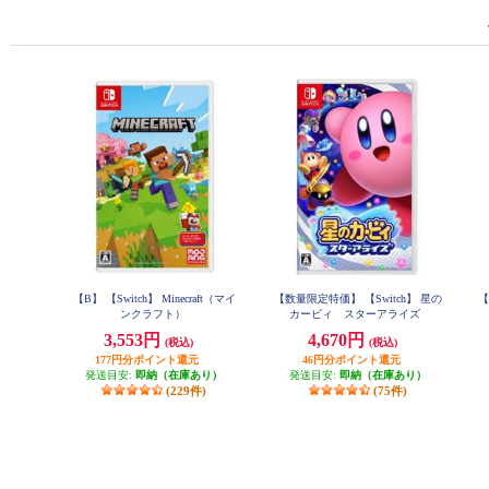
【B】 【Switch】 Minecraft（マイ
【数量限定特価】 【Switch】 星の
【
ンクラフト）
カービィ スターアライズ
3,553円
4,670円
(税込)
(税込)
177円分ポイント還元
46円分ポイント還元
発送目安:
即納（在庫あり）
発送目安:
即納（在庫あり）
(229件)
(75件)