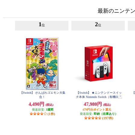
最新のニンテンド
1
2
位
位
【Switch】 がんばれゴエモン大集
【Switch】 ★ニンテンドースイッ
【
合！
チ本体 Nintendo Switch（有機ELモ
デル） Joy-Con(L)/(R) ホワイト
4,490円
47,980円
(税込)
(税込)
発送目安:
3週間
479円分ポイント還元
(1件)
発送目安:
即納（在庫あり）
(197件)