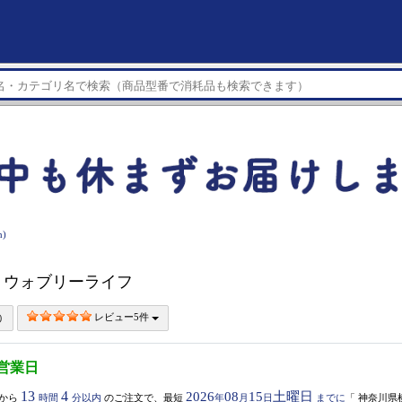
)
h】 ウォブリーライフ
レビュー5件
3営業日
13
4
2026
08
15
土曜日
から
時間
分以内
のご注文で、最短
年
月
日
までに
「
神奈川県