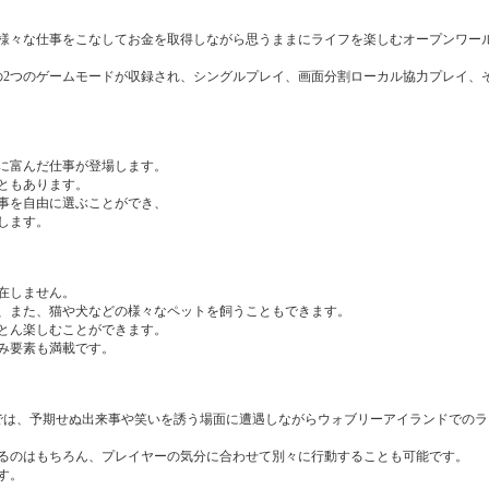
様々な仕事をこなしてお金を取得しながら思うままにライフを楽しむオープンワー
の2つのゲームモードが収録され、シングルプレイ、画面分割ローカル協力プレイ、
に富んだ仕事が登場します。
ともあります。
事を自由に選ぶことができ、
します。
在しません。
、また、猫や犬などの様々なペットを飼うこともできます。
とん楽しむことができます。
み要素も満載です。
では、予期せぬ出来事や笑いを誘う場面に遭遇しながらウォブリーアイランドでのラ
るのはもちろん、プレイヤーの気分に合わせて別々に行動することも可能です。
す。