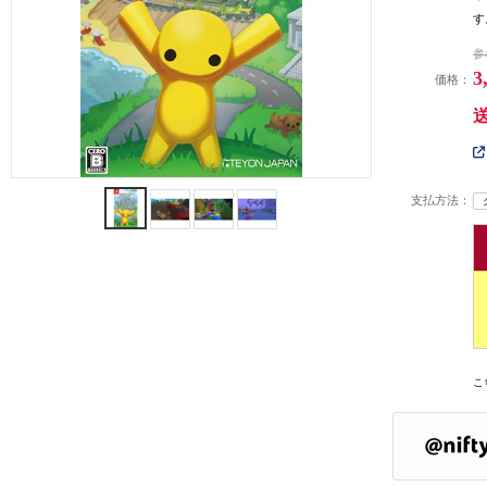
す
参
3
価格：
支払方法：
こ