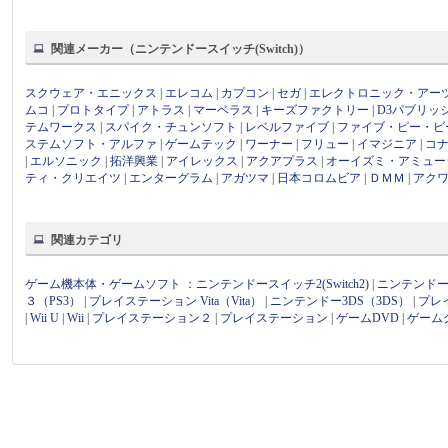
関連メーカー（ニンテンドースイッチ(Switch)）
スクウェア・エニックス
|
エレコム
|
カプコン
|
セガ
|
エレクトロニック・アー
ムコ
|
プロトタイプ
|
アトラス
|
マーベラス
|
キーズファクトリー
|
D3パブリッ
テムワークス
|
スパイク・チュンソフト
|
レベルファイブ
|
ファイブ・ピー・ビ
ステムソフト・アルファ
|
ゲームテック
|
ワーナー
|
フリュー
|
イマジニア
|
コ
|
エルソニック
|
拓洋興業
|
アイレックス
|
アクアプラス
|
オーイズミ・アミュー
ティ・クリエイツ
|
エンターグラム
|
アガツマ
|
日本コロムビア
|
ＤＭＭ
|
アク
関連カテゴリ
ゲーム機本体・ゲームソフト
：
ニンテンドースイッチ2(Switch2)
|
ニンテンドース
３（PS3）
|
プレイステーション Vita（Vita）
|
ニンテンドー3DS（3DS）
|
プレ
|
Wii U
|
Wii
|
プレイステーション２
|
プレイステーション
|
ゲームDVD
|
ゲーム