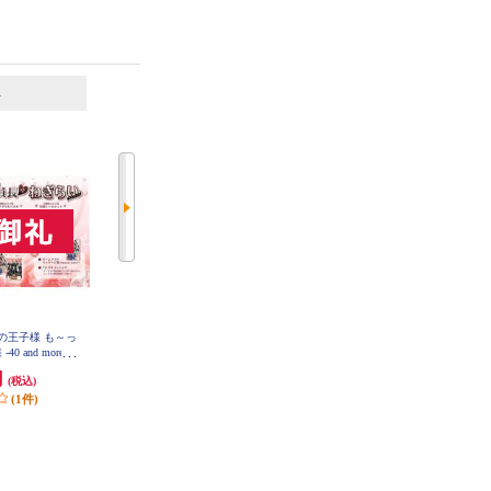
6
7
位
位
位
ニスの王子様 も～っ
【Switch】 ★ニンテンドースイッ
【A】 【Switch】 トモダチコレク
 and more...
チ ライト 本体 Nintendo Switch Lit
ション わくわく生活
員長からのねぎ
e コーラル
円
29,980円
6,403円
(税込)
(税込)
(税込)
ィション
(1件)
299円分ポイント還元
320円分ポイント還元
発送目安:
即納（在庫残りわず
発送目安:
即納（在庫あり）
か）
(12件)
(36件)