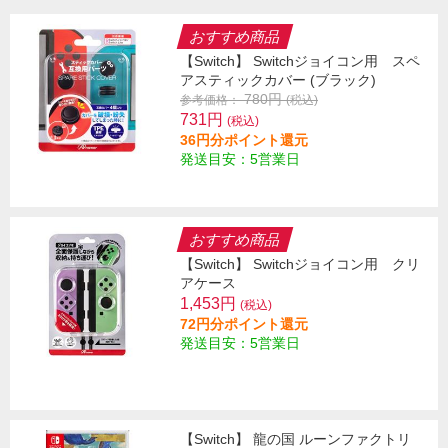
おすすめ商品
【Switch】 Switchジョイコン用 スペ
アスティックカバー (ブラック)
780円
参考価格：
(税込)
731円
(税込)
36円分ポイント還元
発送目安：5営業日
おすすめ商品
【Switch】 Switchジョイコン用 クリ
アケース
1,453円
(税込)
72円分ポイント還元
発送目安：5営業日
【Switch】 龍の国 ルーンファクトリ