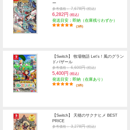
ー
7,678円
参考価格：
(税込)
6,282円
(税込)
発送目安：即納（在庫残りわずか）
(3件)
【Switch】 牧場物語 Let's！風のグラン
ドバザール
6,600円
参考価格：
(税込)
5,400円
(税込)
発送目安：即納（在庫あり）
(3件)
【Switch】 天穂のサクナヒメ BEST
PRICE
3,278円
参考価格：
(税込)