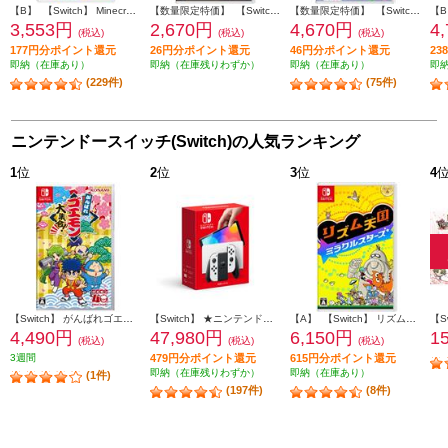
【B】 【Switch】 Minecraft（マインクラフト）
【数量限定特価】 【Switch】 ぼくらのキングダム 時食む果実といにしえの魔物 通常版
【数量限定特価】 【Switch】 星のカービィ スターアライズ
3,553円
2,670円
4,670円
4
(税込)
(税込)
(税込)
177円分ポイント還元
26円分ポイント還元
46円分ポイント還元
2
即納（在庫あり）
即納（在庫残りわずか）
即納（在庫あり）
即
(229件)
(75件)
ニンテンドースイッチ(Switch)の人気ランキング
1
位
2
位
3
位
4
【Switch】 がんばれゴエモン大集合！
【Switch】 ★ニンテンドースイッチ本体 Nintendo Switch（有機ELモデル） Joy-Con(L)/(R) ホワイト
【A】 【Switch】 リズム天国 ミラクルスターズ
4,490円
47,980円
6,150円
1
(税込)
(税込)
(税込)
3週間
479円分ポイント還元
615円分ポイント還元
即納（在庫残りわずか）
即納（在庫あり）
(1件)
(197件)
(8件)