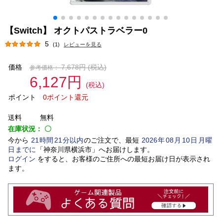
【Switch】 オクトパストラベラー0
5
(1)
レビューを見る
価格
7,678円
(税込)
参考価格：
6,127円
(税込)
ポイント
0ポイント還元
送料
無料
在庫状況：
〇
今から
21
時間
21
分以内
のご注文で、最短
2026
年
08
月
10
日
月曜
日
までに
「
神奈川県横浜市
」
へお届けします。
ログイン
をすると、お客様のご住所への最短お届け日が表示され
ます。