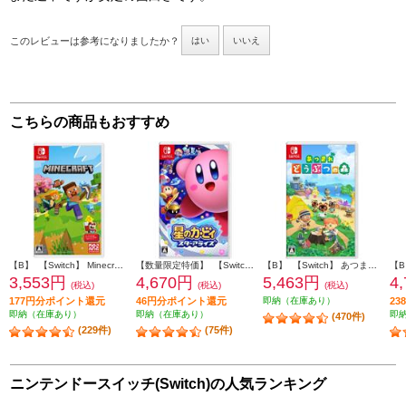
このレビューは参考になりましたか？
はい
いいえ
こちらの商品もおすすめ
【B】 【Switch】 Minecraft（マインクラフト）
【数量限定特価】 【Switch】 星のカービィ スターアライズ
【B】 【Switch】 あつまれ どうぶつの森
3,553円
4,670円
5,463円
4
(税込)
(税込)
(税込)
177円分ポイント還元
46円分ポイント還元
即納（在庫あり）
2
即納（在庫あり）
即納（在庫あり）
即
(470件)
(229件)
(75件)
ニンテンドースイッチ(Switch)の人気ランキング