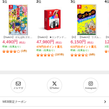
1
位
2
位
3
位
4
【Switch】 がんばれゴエモン大集合！
【Switch】 ★ニンテンドースイッチ本体 Nintendo Switch（有機ELモデル） Joy-Con(L)/(R) ホワイト
【A】 【Switch】 リズム天国 ミラクルスターズ
4,490円
47,980円
6,150円
1
(税込)
(税込)
(税込)
即納（在庫あり）
479円分ポイント還元
615円分ポイント還元
3営
即納（在庫あり）
即納（在庫あり）
(1件)
(197件)
(8件)
メルマガ
旧Twitter
Instagram
WEB限定クーポン