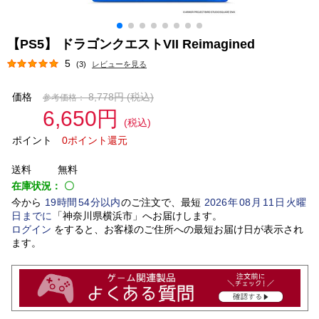
【PS5】 ドラゴンクエストVII Reimagined
5
(3)
レビューを見る
価格
8,778円
(税込)
参考価格：
6,650円
(税込)
ポイント
0ポイント還元
送料
無料
在庫状況：
〇
今から
19
時間
54
分以内
のご注文で、最短
2026
年
08
月
11
日
火曜
日
までに
「
神奈川県横浜市
」
へお届けします。
ログイン
をすると、お客様のご住所への最短お届け日が表示され
ます。