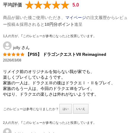
平均評価
5.0
商品が届いた後ご使用いただき、
マイページ
の注文履歴からレビュ
ー投稿＆採用されると
10円分ポイント
進呈
1人の方が、｢このレビューが参考になった｣と投票しています。
jolly
さん
【PS5】 ドラゴンクエストVII Reimagined
2026/03/08
リメイク前のオリジナルを知らない我が家でも、
楽しくプレイしているようです。
家族の一人は、ドラクエⅢの後はドラクエⅠ・Ⅱをプレイ、
家族のもう一人は、今回のドラクエⅦをプレイ、
やはり、ドラクエの楽しさは外れがないようです。
このレビューは参考になりましたか？
はい
いいえ
2人の方が、｢このレビューが参考になった｣と投票しています。