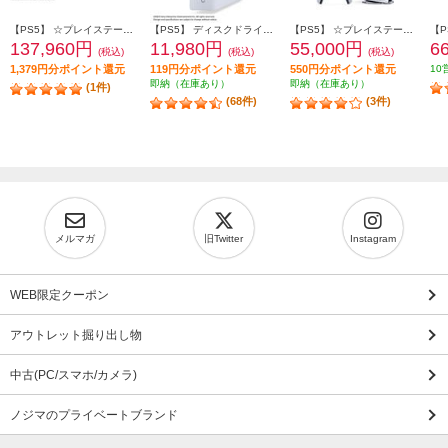
【PS5】 ☆プレイステーション5 Pro本体（N）
【PS5】 ディスクドライブ(Slimモデル用)
【PS5】 ☆プレイステーション5本体 デジタル・エディション 日本語専用 Console Language: Japanese only
137,960円
11,980円
55,000円
6
(税込)
(税込)
(税込)
1,379円分ポイント還元
119円分ポイント還元
550円分ポイント還元
10
即納（在庫あり）
即納（在庫あり）
(1件)
(68件)
(3件)
メルマガ
旧Twitter
Instagram
WEB限定クーポン
アウトレット掘り出し物
中古(PC/スマホ/カメラ)
ノジマのプライベートブランド