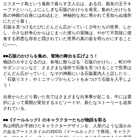
エスタード島という孤島で暮らす主人公は、ある日、親友の王子キ
ーファといっしょにふしぎな石版のかけらを発見。集めたかけらを
島の神殿の台座にはめ込むと、神秘的な光に導かれて見知らぬ場所
にたどり着く。
石版を見つけるたびにどんどん広がっていく少年たちの世界。しか
し、小さな好奇心からはじまった彼らの冒険は、やがて不気味に侵
食する邪悪な存在と隠されていた世界の真の姿を明らかにすること
に――。
■■石版のかけらを集め、冒険の舞台を広げよう！
物語のカギとなるのは、各地に散らばる「石版のかけら」。町の中
やダンジョンなど、さまざまな場所で石版を見つけることで世界は
どんどん広がっていく。なぞの神殿にいる石版案内人と話したり、
「石版リスト」やミニマップからヒントをみつけて石版を入手しよ
う！
台座からたどり着いた先ではさまざまな出来事が起こる。中には選
択によって展開が変化するエピソードや、新たなストーリーも追加
されている。
■■《ドールルック》のキャラクターたちが物語を彩る
鳥山明氏が手掛けたキャラクターデザインを、人形のような温かみ
のあるアートスタイルの3DCG《ドールルック》で再現。キャラク