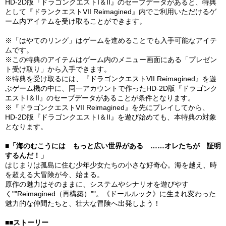
HD-2D版『ドラゴンクエストI＆II』のセーブデータがあると、特典
として『ドランクエストVII Reimagined』内でご利用いただけるゲ
ーム内アイテムを受け取ることができます。
※「はやてのリング」はゲームを進めることでも入手可能なアイテ
ムです。
※この特典のアイテムはゲーム内のメニュー画面にある「プレゼン
ト受け取り」から⼊⼿できます。
※特典を受け取るには、『ドラゴンクエストVII Reimagined』を遊
ぶゲーム機の中に、同一アカウントで作ったHD-2D版『ドラゴンク
エストI＆II』のセーブデータがあることが条件となります。
※『ドラゴンクエストVII Reimagined』を先にプレイしてから、
HD-2D版『ドラゴンクエストI＆II』を遊び始めても、本特典の対象
となります。
■「海のむこうには もっと広い世界がある ……オレたちが 証明
するんだ！」
はじまりは孤島に住む少年少女たちの小さな好奇心。海を越え、時
を超える大冒険が今、始まる。
原作の魅力はそのままに、システムやシナリオを遊びやす
く""Reimagined（再構築）""。《ドールルック》に生まれ変わった
魅力的な仲間たちと、壮大な冒険へ出発しよう！
■■ストーリー