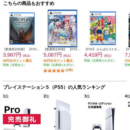
こちらの商品もおすすめ
【数量限定特価】 【PS5】 ディサイプルズ ドミネーション デラックスエディション
【数量限定特価】 【PS5】 イースX -Proud NORDICS-
【PS5】 がんばれゴエモン大集合！
3,967円
5,067円
4,419円
7
(税込)
(税込)
(税込)
39円分ポイント還元
50円分ポイント還元
即納（在庫残りわずか）
3
即納（在庫あり）
即納（在庫残りわずか）
即
(1件)
プレイステーション５（PS5）の人気ランキング
1
位
2
位
3
位
4