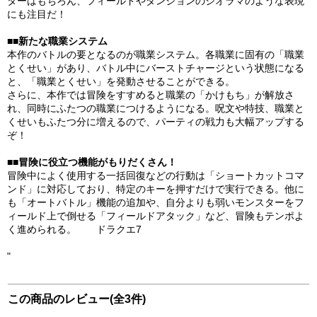
ターはもちろん、フィールドやダンジョンのジオラマのような表現
にも注目だ！
■■新たな職業システム
本作のバトルの要となるのが職業システム。各職業に固有の「職業
とくせい」があり、バトル中にバーストチャージという状態になる
と、「職業とくせい」を発動させることができる。
さらに、本作では冒険をすすめると職業の「かけもち」が解放さ
れ、同時にふたつの職業につけるようになる。呪文や特技、職業と
くせいもふたつ分に増えるので、パーティの戦力も大幅アップする
ぞ！
■■冒険に役立つ機能がもりだくさん！
冒険中によく使用する一括回復などの行動は「ショートカットコマ
ンド」に対応しており、特定のキーを押すだけで実行できる。他に
も「オートバトル」機能の追加や、自分よりも弱いモンスターをフ
ィールド上で倒せる「フィールドアタック」など、冒険もテンポよ
く進められる。 ドラクエ7
"
この商品のレビュー(全3件)