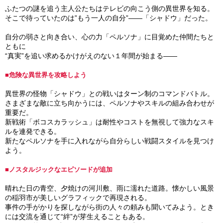
ふたつの謎を追う主人公たちはテレビの向こう側の異世界を知る。
そこで待っていたのは”もう一人の自分”――「シャドウ」だった。
自分の弱さと向き合い、心の力「ペルソナ」に目覚めた仲間たちと
ともに
“真実”を追い求めるかけがえのない１年間が始まる――
■危険な異世界を攻略しよう
異世界の怪物「シャドウ」との戦いはターン制のコマンドバトル。
さまざまな敵に立ち向かうには、ペルソナやスキルの組み合わせが
重要だ。
新戦術「ボコスカラッシュ」は耐性やコストを無視して強力なスキ
ルを連発できる。
新たなペルソナを手に入れながら自分らしい戦闘スタイルを見つけ
よう。
■ノスタルジックなエピソードが追加
晴れた日の青空、夕焼けの河川敷、雨に濡れた道路。懐かしい風景
の稲羽市が美しいグラフィックで再現される。
事件の手がかりを探しながら街の人々の頼みも聞いてみよう。とき
には交流を通じて“絆”が芽生えることもある。