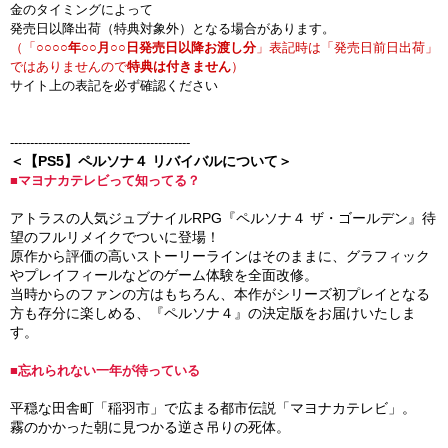
金のタイミングによって
発売日以降出荷（特典対象外）となる場合があります。
（「
○○○○年○○月○○日発売日以降お渡し分
」表記時は「発売日前日出荷」
ではありませんので
特典は付きません
）
サイト上の表記を必ず確認ください
---------------------------------------------
＜【PS5】ペルソナ４ リバイバルについて＞
■マヨナカテレビって知ってる？
アトラスの人気ジュブナイルRPG『ペルソナ４ ザ・ゴールデン』待
望のフルリメイクでついに登場！
原作から評価の高いストーリーラインはそのままに、グラフィック
やプレイフィールなどのゲーム体験を全面改修。
当時からのファンの方はもちろん、本作がシリーズ初プレイとなる
方も存分に楽しめる、『ペルソナ４』の決定版をお届けいたしま
す。
■忘れられない一年が待っている
平穏な田舎町「稲羽市」で広まる都市伝説「マヨナカテレビ」。
霧のかかった朝に見つかる逆さ吊りの死体。