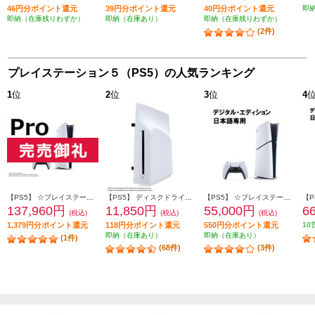
46円分ポイント還元
39円分ポイント還元
40円分ポイント還元
即
即納（在庫残りわずか）
即納（在庫あり）
即納（在庫残りわずか）
(2件)
プレイステーション５（PS5）の人気ランキング
1
位
2
位
3
位
4
【PS5】 ☆プレイステーション5 Pro本体（N）
【PS5】 ディスクドライブ(Slimモデル用)
【PS5】 ☆プレイステーション5本体 デジタル・エディション 日本語専用 Console Language: Japanese only
137,960円
11,850円
55,000円
6
(税込)
(税込)
(税込)
1,379円分ポイント還元
118円分ポイント還元
550円分ポイント還元
10
即納（在庫あり）
即納（在庫あり）
(1件)
(68件)
(3件)