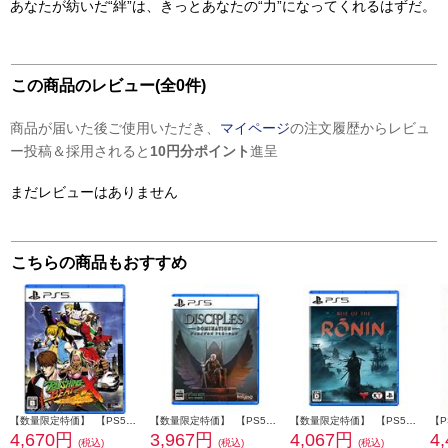
あなたが紡いだ“絆”は、きっとあなたの“力”になってくれるはずだ。
この商品のレビュー(全0件)
商品が届いた後ご使用いただき、
マイページ
の注文履歴からレビュ
ー投稿＆採用されると
10円分ポイント
進呈
まだレビューはありません
こちらの商品もおすすめ
【数量限定特価】 【PS5】 RUSHING BEAT X (ラッシングビートエックス): Return Of Brawl Brothers 数量限定版
【数量限定特価】 【PS5】 ディサイプルズ ドミネーション デラックスエディション
【数量限定特価】 【PS5】 Rise of the Ronin(ライズ・オブ・ローニン) 通常版
4,670円
3,967円
4,067円
4
(税込)
(税込)
(税込)