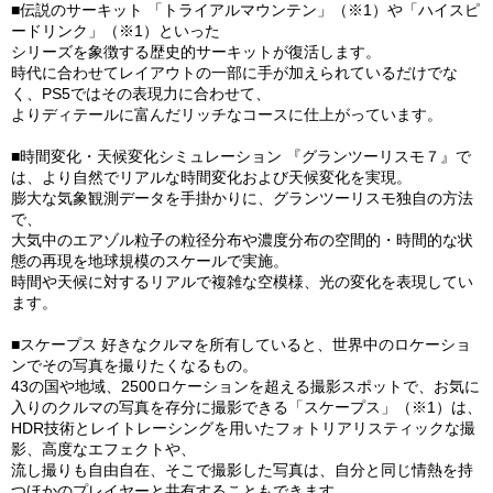
■伝説のサーキット 「トライアルマウンテン」（※1）や「ハイスピ
ードリンク」（※1）といった
シリーズを象徴する歴史的サーキットが復活します。
時代に合わせてレイアウトの一部に手が加えられているだけでな
く、PS5ではその表現力に合わせて、
よりディテールに富んだリッチなコースに仕上がっています。
■時間変化・天候変化シミュレーション 『グランツーリスモ７』で
は、より自然でリアルな時間変化および天候変化を実現。
膨大な気象観測データを手掛かりに、グランツーリスモ独自の方法
で、
大気中のエアゾル粒子の粒径分布や濃度分布の空間的・時間的な状
態の再現を地球規模のスケールで実施。
時間や天候に対するリアルで複雑な空模様、光の変化を表現してい
ます。
■スケープス 好きなクルマを所有していると、世界中のロケーショ
ンでその写真を撮りたくなるもの。
43の国や地域、2500ロケーションを超える撮影スポットで、お気に
入りのクルマの写真を存分に撮影できる「スケープス」（※1）は、
HDR技術とレイトレーシングを用いたフォトリアリスティックな撮
影、高度なエフェクトや、
流し撮りも自由自在、そこで撮影した写真は、自分と同じ情熱を持
つほかのプレイヤーと共有することもできます。