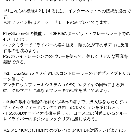
※1これらの機能を利用するには、インターネットへの接続が必要で
す。
※オフライン時はアーケードモードのみプレイできます。
PlayStation®5の機能： - 60FPSのターゲット・フレームレートでの
4KとHDRで、
バックミラーでドライバーの姿を捉え、陽の光が車のボディに反射
するのを眺めよう。
PS5のレイトレーシングのパワーを使って、美しくリアルな写真を
撮影できる。
※1 - DualSense™ワイヤレスコントローラーのアダプティブトリガ
ーを使って、
アンチロックブレーキシステム（ABS）やタイヤの回転による振
動、クルマごとに異なるブレーキの抵抗を感じてみよう。
- 路面の微細な隆起の感触から縁石の溝まで、没入感をもたらすハ
プティックフィードバックで路面上のポジションを感じ取ろう。
- PS5の3Dオーディオ技術を通して、コース上の付近にいるクルマ
やドライバーのポジションをクリアに感じ取ろう。
※2 ※1 4KおよびHDRでのプレイには4K/HDR対応テレビまたはデ