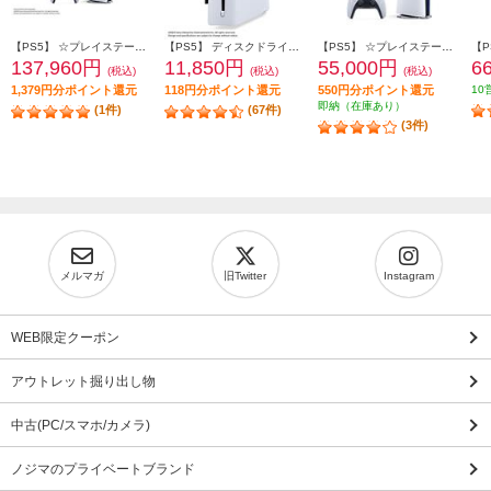
【PS5】 ☆プレイステーション5 Pro本体（N）
【PS5】 ディスクドライブ(Slimモデル用)
【PS5】 ☆プレイステーション5本体 デジタル・エディション 日本語専用 Console Language: Japanese only
137,960円
11,850円
55,000円
6
(税込)
(税込)
(税込)
1,379円分ポイント還元
118円分ポイント還元
550円分ポイント還元
10
即納（在庫あり）
(1件)
(67件)
(3件)
メルマガ
旧Twitter
Instagram
WEB限定クーポン
アウトレット掘り出し物
中古(PC/スマホ/カメラ)
ノジマのプライベートブランド