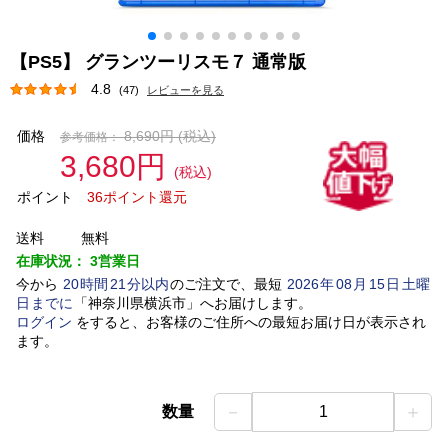
【PS5】 グランツーリスモ７ 通常版
4.8
(47)
レビューを見る
価格
8,690円
(税込)
参考価格：
3,680円
(税込)
ポイント
36ポイント還元
送料
無料
在庫状況：
3営業日
今から
20
時間
21
分以内
のご注文で、最短
2026
年
08
月
15
日
土曜
日
までに
「
神奈川県横浜市
」
へお届けします。
ログイン
をすると、お客様のご住所への最短お届け日が表示され
ます。
－
＋
数量
1