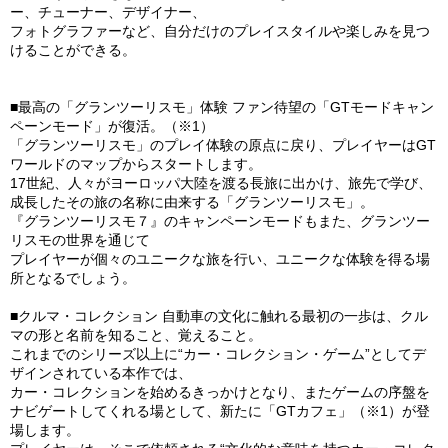
ー、チューナー、デザイナー、
フォトグラファーなど、自分だけのプレイスタイルや楽しみを見つ
けることができる。
■最高の「グランツーリスモ」体験 ファン待望の「GTモードキャン
ペーンモード」が復活。（※1）
「グランツーリスモ」のプレイ体験の原点に戻り、プレイヤーはGT
ワールドのマップからスタートします。
17世紀、人々がヨーロッパ大陸を渡る長旅に出かけ、旅先で学び、
成長したその旅の名称に由来する「グランツーリスモ」。
『グランツーリスモ７』のキャンペーンモードもまた、グランツー
リスモの世界を通じて
プレイヤーが個々のユニークな旅を行い、ユニークな体験を得る場
所となるでしょう。
■クルマ・コレクション 自動車の文化に触れる最初の一歩は、クル
マの形と名前を知ること、覚えること。
これまでのシリーズ以上に“カー・コレクション・ゲーム”としてデ
ザインされている本作では、
カー・コレクションを始めるきっかけとなり、またゲームの序盤を
ナビゲートしてくれる場として、新たに「GTカフェ」（※1）が登
場します。