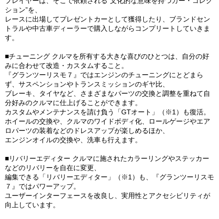
プレイヤーは、そこで依頼される“文化的な意味を持つカー・コレク
ション”を、
レースに出場してプレゼントカーとして獲得したり、ブランドセン
トラルや中古車ディーラーで購入しながらコンプリートしていきま
す。
■チューニング クルマを所有する大きな喜びのひとつは、自分の好
みに合わせて改造・カスタムすること。
『グランツーリスモ７』ではエンジンのチューニングにとどまら
ず、サスペンションやトランスミッションのギヤ比、
ブレーキ、タイヤなど、さまざまなパーツの交換と調整を重ねて自
分好みのクルマに仕上げることができます。
カスタムやメンテナンスを請け負う「GTオート」（※1）も復活。
ホイールの交換や、クルマのワイドボディ化、ロールゲージやエア
ロパーツの装着などのドレスアップが楽しめるほか、
エンジンオイルの交換や、洗車も行えます。
■リバリーエディター クルマに施されたカラーリングやステッカー
などのリバリーを自在に変更、
編集できる「リバリーエディター」（※1）も、『グランツーリスモ
７』ではパワーアップ。
ユーザーインターフェースを改良し、実用性とアクセシビリティが
向上しています。