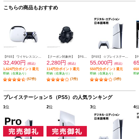
こちらの商品もおすすめ
【PS5】 ワイヤレスコントローラー(DualSense Edge) ホワイト
【クーポン対象外】 【PS5】 スティックモジュール（DualSense Edge ワイヤレスコントローラー用）
【PS5】 ☆プレイステーション5本体 デジタル・エディション 日本語専用 Console Language: Japanese only
32,490円
2,280円
55,000円
6
(税込)
(税込)
(税込)
1,624円分ポイント還元
114円分ポイント還元
550円分ポイント還元
6
即納（在庫あり）
即納（在庫あり）
即納（在庫あり）
即
(57件)
(7件)
(3件)
プレイステーション５（PS5）の人気ランキング
1
位
2
位
3
位
4