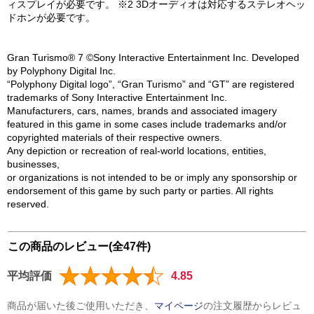
ィスプレイが必要です。 ※2 3Dオーディオは対応するステレオヘッ
ドホンが必要です。
Gran Turismo® 7 ©Sony Interactive Entertainment Inc. Developed
by Polyphony Digital Inc.
“Polyphony Digital logo”, “Gran Turismo” and “GT” are registered
trademarks of Sony Interactive Entertainment Inc.
Manufacturers, cars, names, brands and associated imagery
featured in this game in some cases include trademarks and/or
copyrighted materials of their respective owners.
Any depiction or recreation of real-world locations, entities,
businesses,
or organizations is not intended to be or imply any sponsorship or
endorsement of this game by such party or parties. All rights
reserved.
この商品のレビュー(全47件)
平均評価
4.85
商品が届いた後ご使用いただき、
マイページ
の注文履歴からレビュ