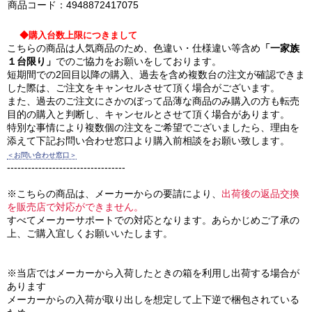
商品コード：4948872417075
◆購入台数上限につきまして
こちらの商品は人気商品のため、色違い・仕様違い等含め
「一家族
１台限り」
でのご協力をお願いをしております。
短期間での2回目以降の購入、過去を含め複数台の注文が確認できま
した際は、ご注文をキャンセルさせて頂く場合がございます。
また、過去のご注文にさかのぼって品薄な商品のみ購入の方も転売
目的の購入と判断し、キャンセルとさせて頂く場合があります。
特別な事情により複数個の注文をご希望でございましたら、理由を
添えて下記お問い合わせ窓口より購入前相談をお願い致します。
＜お問い合わせ窓口＞
----------------------------------
※こちらの商品は、メーカーからの要請により、
出荷後の返品交換
を販売店で対応ができません。
すべてメーカーサポートでの対応となります。あらかじめご了承の
上、ご購入宜しくお願いいたします。
※当店ではメーカーから入荷したときの箱を利用し出荷する場合が
あります
メーカーからの入荷が取り出しを想定して上下逆で梱包されている