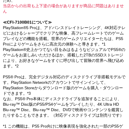
ため、
当店からの出荷も上下逆の場合がありますが商品に問題はありませ
ん
≪CFI-7100B01について≫
PlayStation®5 Proは、アドバンスドレイトレーシング、4K対応テレ
ビにおけるシャープでクリアな映像、高フレームレートでのゲーム
プレイなどの機能を搭載。世界のゲームクリエイターたちは、PS5
Proによりゲームをさらに高次元の体験へと導きます。*1
PlayStation®史上かつてない目をみはるようなビジュアルでPS5®の
ゲームをお楽しみいただけるほか、搭載した2TBのSSDストレージ
により、お好きなゲームをすぐに呼び出して冒険の世界へ飛び込め
ます。*2
PS5® Proは、完全デジタル対応のディスクドライブ非搭載モデルで
す。PlayStation Networkのアカウントでサインインして、
PlayStation Storeからダウンロード版のゲームを購入・ダウンロー
ドできます。*3
なお、PS5® Pro本体にディスクドライブを追加することにより、
Blu-ray™ Disc版のPS5/PS4ゲームをプレイしたり、4K Ultra HD
Blu-ray™ Disc、Blu-ray™ Disc、DVDで映画やコンテンツを鑑賞し
たりすることもできます。（対応ディスクドライブは別売りです）
*1 この機能は、PS5 Pro向けに映像表現を強化された一部のPS5ゲ