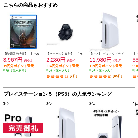
こちらの商品もおすすめ
【数量限定特価】 【PS5】 ディサイプルズ ドミネーション デラックスエディション
【クーポン対象外】 【PS5】 スティックモジュール（DualSense Edge ワイヤレスコントローラー用）
【PS5】 ディスクドライブ(Slimモデル用)
3,967円
2,280円
11,980円
5
(税込)
(税込)
(税込)
39円分ポイント還元
114円分ポイント還元
119円分ポイント還元
5
即納（在庫あり）
即納（在庫あり）
即納（在庫あり）
即
(7件)
(68件)
プレイステーション５（PS5）の人気ランキング
1
位
2
位
3
位
4