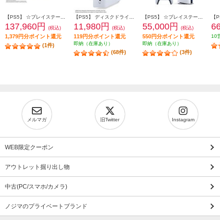
【PS5】 ☆プレイステーション5 Pro本体（N）
【PS5】 ディスクドライブ(Slimモデル用)
【PS5】 ☆プレイステーション5本体 デジタル・エディション 日本語専用 Console Language: Japanese only
137,960円
11,980円
55,000円
6
(税込)
(税込)
(税込)
1,379円分ポイント還元
119円分ポイント還元
550円分ポイント還元
10
即納（在庫あり）
即納（在庫あり）
(1件)
(68件)
(3件)
メルマガ
旧Twitter
Instagram
WEB限定クーポン
アウトレット掘り出し物
中古(PC/スマホ/カメラ)
ノジマのプライベートブランド