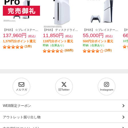
【PS5】 ☆プレイステーション5 Pro本体（N）
【PS5】 ディスクドライブ(Slimモデル用)
【PS5】 ☆プレイステーション5本体 デジタル・エディション 日本語専用 Console Language: Japanese only
137,960円
11,850円
55,000円
6
(税込)
(税込)
(税込)
1,379円分ポイント還元
118円分ポイント還元
550円分ポイント還元
10
即納（在庫あり）
即納（在庫あり）
(1件)
(68件)
(3件)
メルマガ
旧Twitter
Instagram
WEB限定クーポン
アウトレット掘り出し物