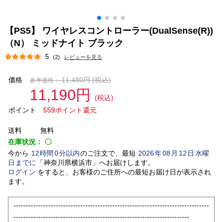
【PS5】 ワイヤレスコントローラー(DualSense(R))
（N） ミッドナイト ブラック
5
(2)
レビューを見る
価格
11,480円
(税込)
参考価格：
11,190円
(税込)
ポイント
559ポイント還元
送料
無料
在庫状況：
〇
今から
12
時間
0
分以内
のご注文で、最短
2026
年
08
月
12
日
水曜
日
までに
「
神奈川県横浜市
」
へお届けします。
ログイン
をすると、お客様のご住所への最短お届け日が表示され
ます。
-------------------------------------------------------------------------------
-----------------------------------------------------------------------