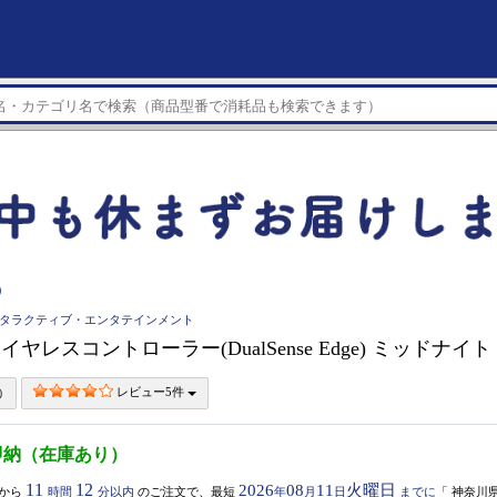
）
インタラクティブ・エンタテインメント
ワイヤレスコントローラー(DualSense Edge) ミッドナイ
レビュー5件
即納（在庫あり）
11
12
2026
08
11
火曜日
から
時間
分以内
のご注文で、最短
年
月
日
までに
「
神奈川