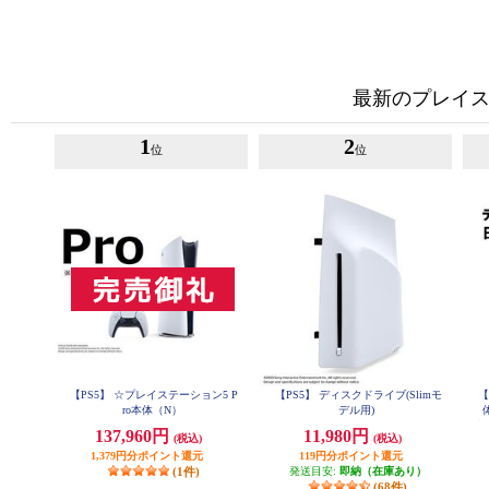
最新のプレイス
1
2
位
位
【PS5】 ☆プレイステーション5 P
【PS5】 ディスクドライブ(Slimモ
【
ro本体（N）
デル用)
語専
137,960円
11,980円
(税込)
(税込)
1,379円分ポイント還元
119円分ポイント還元
(1件)
発送目安:
即納（在庫あり）
(68件)