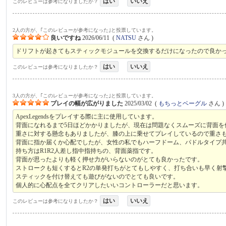
はい
いいえ
このレビューは参考になりましたか？
2人の方が、｢このレビューが参考になった｣と投票しています。
良いですね
2026/06/11
(
NATSU
さん )
ドリフトが起きてもスティックモジュールを交換するだけになったので良か
はい
いいえ
このレビューは参考になりましたか？
3人の方が、｢このレビューが参考になった｣と投票しています。
プレイの幅が広がりました
2025/03/02
(
もちっとベーグル
さん )
ApexLegendsをプレイする際に主に使用しています。
背面になれるまで5日ほどかかりましたが、現在は問題なくスムーズに背面を
重さに対する懸念もありましたが、膝の上に乗せてプレイしているので重さ
背面に指か届くか心配でしたが、女性の私でもハーフドーム、パドルタイプ
持ち方はR1R2人差し指中指持ちの、背面薬指です。
背面が思ったよりも軽く押せ力がいらないのがとても良かったです。
ストロークも短くするとR2の単発打ちがとてもしやすく、打ち合いも早く射
スティックを付け替えても遊びがないのでとても良いです。
個人的に心配点を全てクリアしたいいコントローラーだと思います。
はい
いいえ
このレビューは参考になりましたか？