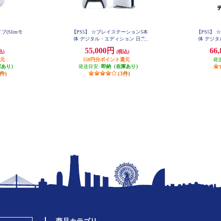
(Slimモ
【PS5】 ☆プレイステーション5本
【PS5】
体 デジタル・エディション 日本
体 デジタ
語専用 Console Language: Japanese o
語専用 
55,000円
66
込)
(税込)
nly
還元
550円分ポイント還元
発
庫あり）
発送目安:
即納（在庫あり）
8件)
(3件)