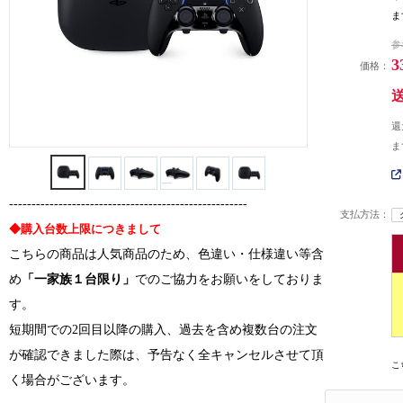
ま
参
3
価格：
還
ま
-----------------------------------------------------
支払方法：
◆購入台数上限につきまして
こちらの商品は人気商品のため、色違い・仕様違い等含
め
「一家族１台限り」
でのご協力をお願いをしておりま
す。
短期間での2回目以降の購入、過去を含め複数台の注文
が確認できました際は、予告なく全キャンセルさせて頂
こ
く場合がございます。