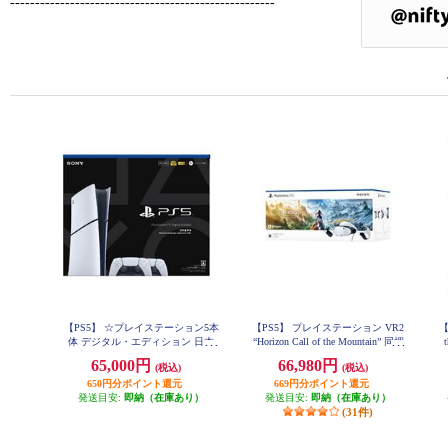
-----------------------------------------------------
【PS5】 ☆プレイステーション5本
【PS5】 プレイステーション VR2
【
体 デジタル・エディション 日本
“Horizon Call of the Mountain” 同梱
語専用 DualSense ワイヤレスコン
版
65,000円
66,980円
(税込)
(税込)
トローラー ダブルパック
650円分ポイント還元
669円分ポイント還元
発送目安:
即納（在庫あり）
発送目安:
即納（在庫あり）
(31件)