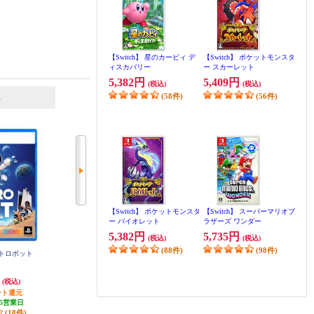
【Switch】 星のカービィ デ
【Switch】 ポケットモンスタ
ィスカバリー
ー スカーレット
5,382円
5,409円
(税込)
(税込)
6
7
位
位
(58件)
位
(56件)
【Switch】 ポケットモンスタ
【Switch】 スーパーマリオブ
ー バイオレット
ラザーズ ワンダー
5,382円
5,735円
(税込)
(税込)
(88件)
(98件)
ストロボット
【PS5】 ☆プレイステーション5本
【PS5】 ☆プレイステーション5本
体 デジタル・エディション 日本
体 デジタル・エディション(Slim
語専用 DualSense ワイヤレスコン
モデル)
円
65,000円
89,960円
(税込)
(税込)
(税込)
トローラー ダブルパック
ント還元
650円分ポイント還元
899円分ポイント還元
5営業日
発送目安:
即納（在庫あり）
(88件)
(18件)