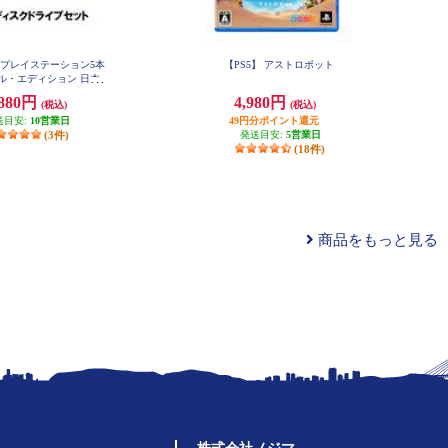
 ☆プレイステーション5本
【PS5】 アストロボット
ル・エディション 日本
＋ディスクドライブセッ
,880円
4,980円
(税込)
(税込)
ト
送目安:
10営業日
49円分ポイント還元
(3件)
発送目安:
5営業日
(18件)
商品をもっと見る