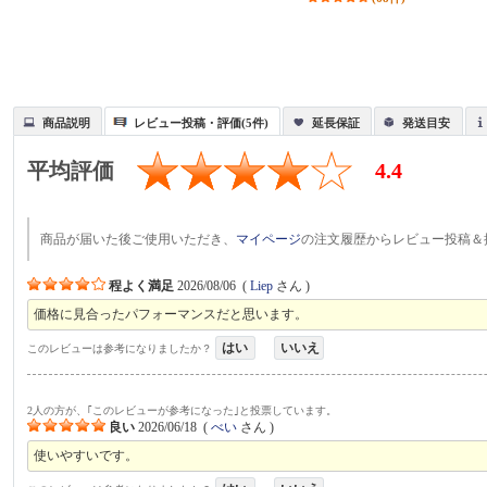
商品説明
レビュー投稿・評価(5件)
延長保証
発送目安
平均評価
4.4
商品が届いた後ご使用いただき、
マイページ
の注文履歴からレビュー投稿＆
程よく満足
2026/08/06
(
Liep
さん )
価格に見合ったパフォーマンスだと思います。
はい
いいえ
このレビューは参考になりましたか？
2人の方が、｢このレビューが参考になった｣と投票しています。
良い
2026/06/18
(
べい
さん )
使いやすいです。