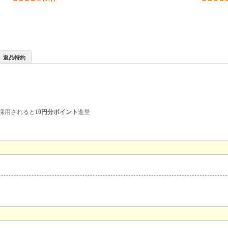
返品特約
採用されると
10円分ポイント
進呈