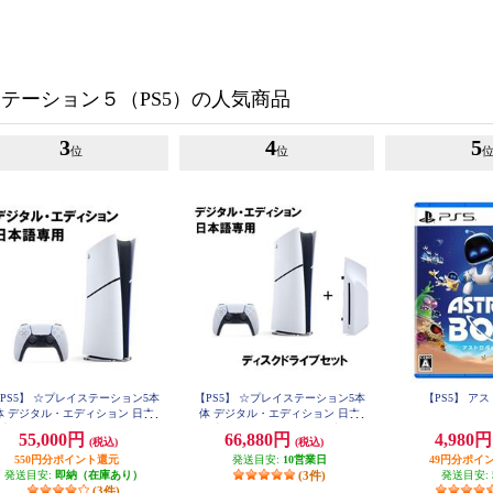
テーション５（PS5）の人気商品
3
4
5
位
位
PS5】 ☆プレイステーション5本
【PS5】 ☆プレイステーション5本
【PS5】 ア
体 デジタル・エディション 日本
体 デジタル・エディション 日本
用 Console Language: Japanese o
語専用 ＋ディスクドライブセッ
55,000円
66,880円
4,980
(税込)
(税込)
nly
ト
550円分ポイント還元
発送目安:
10営業日
49円分ポイ
発送目安:
即納（在庫あり）
(3件)
発送目安:
(3件)