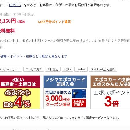
す。
[
ログイン
]をすると、お客様のご住所への最短お届け日が表示されます。
考価格：
34,980円
(税込)
3,150円
(税込)
1,657円分ポイント還元
送料無料
元ポイントは、ポイント利用・クーポン値引き時に変わります。ご注文時「注文内容確認
す。
価格・ポイント・在庫などは店頭と異なります
クレジットカード
コンビニ決済
銀行振込
d払い
PayPay
エポスかんたん決済
ちらの商品の価格・お支払方法・配送方法などはノジマオンライン限定サービスとなります。