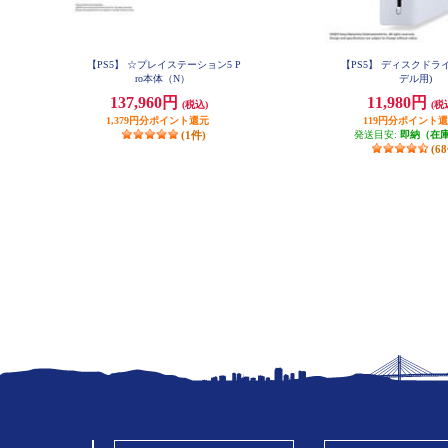
【PS5】 ☆プレイステーション5 P
【PS5】 ディスクドライブ
ro本体（N）
デル用)
137,960円
11,980円
(税込)
(税
1,379円分ポイント還元
119円分ポイント
(1件)
発送目安:
即納（在
(6