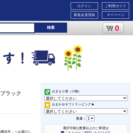
ログイン
ご利用ガイド
新規会員登録
マイページ
0
検索
おまもり便（小物）
ト ブラック
おまかせギフトラッピング★
数量：
選択可能な数量以上のご希望は
県横浜市
」
へお届けし
こちらからご相談いただけます