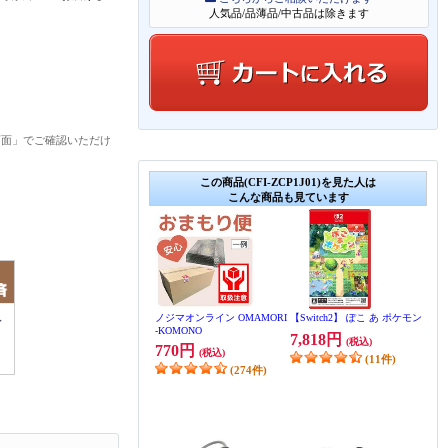
人気品/品薄品/中古品は除きます
画面」でご確認いただけ
この商品(CFI-ZCP1J01)を見た人は
こんな商品も見ています
ノジマオンライン OMAMORI
【Switch2】 ぽこ あ ポケモン
-KOMONO
7,818円
(税込)
770円
(税込)
(11件)
(274件)