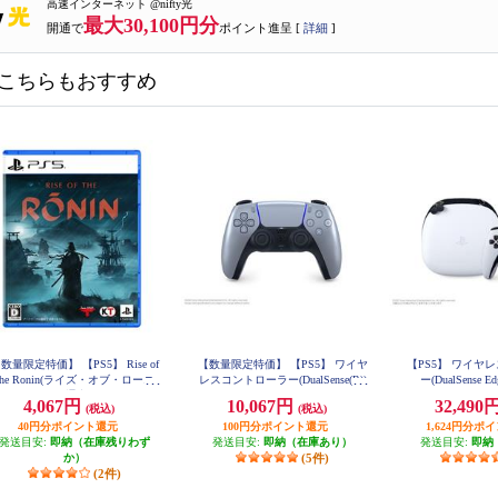
高速インターネット @nifty光
最大30,100円分
開通で
ポイント進呈 [
詳細
]
こちらもおすすめ
数量限定特価】 【PS5】 Rise of
【数量限定特価】 【PS5】 ワイヤ
【PS5】 ワイヤ
the Ronin(ライズ・オブ・ローニ
レスコントローラー(DualSense(R))
ー(DualSense 
ン) 通常版
スターリング シルバー
4,067円
10,067円
32,490
(税込)
(税込)
40円分ポイント還元
100円分ポイント還元
1,624円分ポ
発送目安:
即納（在庫残りわず
発送目安:
即納（在庫あり）
発送目安:
即納
か）
(5件)
(2件)