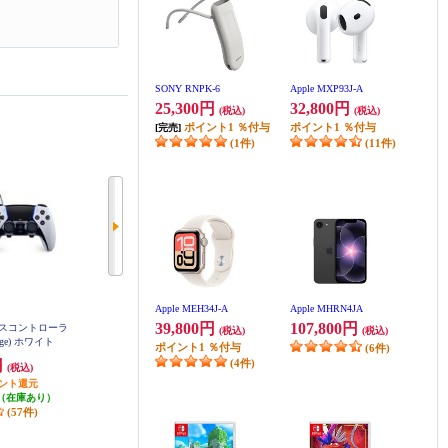
SONY RNPK-6
Apple MXP93J-A
25,300円
32,800円
(税込)
(税込)
ポイント
1
％付与
ポイント
1
％付与
[完売]
(1件)
(11件)
Apple MEH34J-A
Apple MHRN4JA
39,800円
107,800円
レスコントローラ
【クーポン対象外】 【PS5】 ステ
【PS5】 ディスクドライブ(Slimモ
(税込)
(税込)
Edge) ホワイト
ィックモジュール（DualSense Edge
デル用)
ポイント
1
％付与
(6件)
ワイヤレスコントローラー用）
円
2,280円
(4件)
11,980円
(税込)
(税込)
(税込)
イント還元
114円分ポイント還元
119円分ポイント還元
（在庫あり）
発送目安:
即納（在庫あり）
発送目安:
即納（在庫あり）
(57件)
(7件)
(68件)