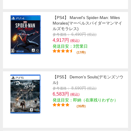
【PS4】 Marvel's Spider-Man: Miles
Morales(マーベルスパイダーマンマイ
ルズモラレス)
6,490円
参考価格：
(税込)
4,917円
(税込)
発送目安：3営業日
(17件)
【PS5】 Demon's Souls(デモンズソウ
ル)
8,690円
参考価格：
(税込)
6,583円
(税込)
発送目安：即納（在庫残りわずか）
(35件)