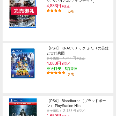
ク: サバイバル アセンデッド)
4,833円
(税込)
(2件)
【PS4】 KNACK ナック ふたりの英雄
と古代兵団
5,390円
参考価格：
(税込)
4,083円
(税込)
発送目安：5営業日
(1件)
【PS4】 Bloodborne（ブラッドボー
ン） PlayStation Hits
2,188円
参考価格：
(税込)
1,659円