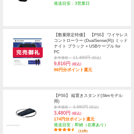
発送目安：3営業日
【数量限定特価】
【PS5】 ワイヤレス
コントローラー (DualSense(R)) ミッド
ナイト ブラック + USBケーブル for
PC
11,480円
参考価格：
(税込)
9,816円
(税込)
98円分ポイント還元
【PS5】 縦置きスタンド(Slimモデル
用)
3,980円
参考価格：
(税込)
3,480円
(税込)
174円分ポイント還元
発送目安：即納（在庫あり）
(11件)