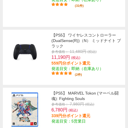
(31件)
【PS5】 ワイヤレスコントローラー
(DualSense(R))（N） ミッドナイト ブ
ラック
11,480円
参考価格：
(税込)
11,190円
(税込)
559円分ポイント還元
発送目安：即納（在庫あり）
(2件)
【PS5】 MARVEL Tokon (マーベル闘
魂): Fighting Souls
7,980円
参考価格：
(税込)
6,780円
(税込)
339円分ポイント還元
発送目安：5営業日