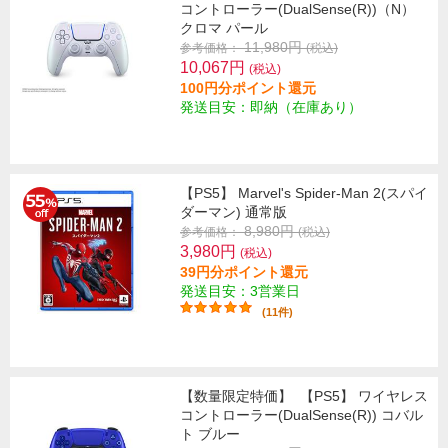
コントローラー(DualSense(R))（N）
クロマ パール
11,980円
参考価格：
(税込)
10,067円
(税込)
100円分ポイント還元
発送目安：即納（在庫あり）
【PS5】 Marvel's Spider-Man 2(スパイ
ダーマン) 通常版
8,980円
参考価格：
(税込)
3,980円
(税込)
39円分ポイント還元
発送目安：3営業日
(11件)
【数量限定特価】
【PS5】 ワイヤレス
コントローラー(DualSense(R)) コバル
ト ブルー