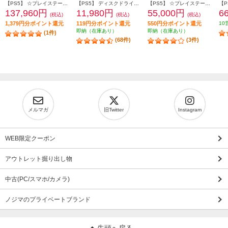
【PS5】 ☆プレイステーション5 Pro本体（N）
【PS5】 ディスクドライブ(Slimモデル用)
【PS5】 ☆プレイステーション5本体 デジタル・エディション 日本語専用 Console Language: Japanese only
137,960円
11,980円
55,000円
6
(税込)
(税込)
(税込)
1,379円分ポイント還元
119円分ポイント還元
550円分ポイント還元
10
即納（在庫あり）
即納（在庫あり）
(1件)
(68件)
(3件)
メルマガ
旧Twitter
Instagram
WEB限定クーポン
アウトレット掘り出し物
中古(PC/スマホ/カメラ)
ノジマのプライベートブランド