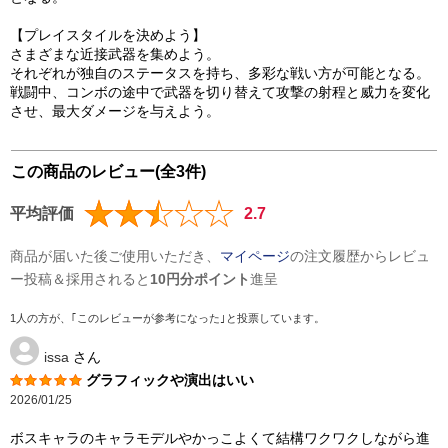
【プレイスタイルを決めよう】
さまざまな近接武器を集めよう。
それぞれが独自のステータスを持ち、多彩な戦い方が可能となる。
戦闘中、コンボの途中で武器を切り替えて攻撃の射程と威力を変化
させ、最大ダメージを与えよう。
この商品のレビュー(全3件)
平均評価
2.7
商品が届いた後ご使用いただき、
マイページ
の注文履歴からレビュ
ー投稿＆採用されると
10円分ポイント
進呈
1人の方が、｢このレビューが参考になった｣と投票しています。
issa
さん
グラフィックや演出はいい
2026/01/25
ボスキャラのキャラモデルやかっこよくて結構ワクワクしながら進