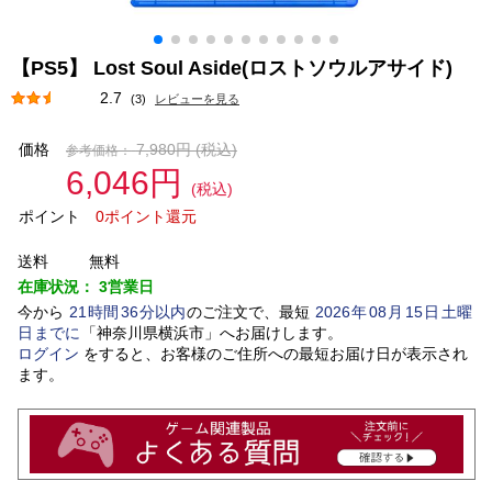
【PS5】 Lost Soul Aside(ロストソウルアサイド)
2.7
(3)
レビューを見る
価格
7,980円
(税込)
参考価格：
6,046円
(税込)
ポイント
0ポイント還元
送料
無料
在庫状況：
3営業日
今から
21
時間
36
分以内
のご注文で、最短
2026
年
08
月
15
日
土曜
日
までに
「
神奈川県横浜市
」
へお届けします。
ログイン
をすると、お客様のご住所への最短お届け日が表示され
ます。