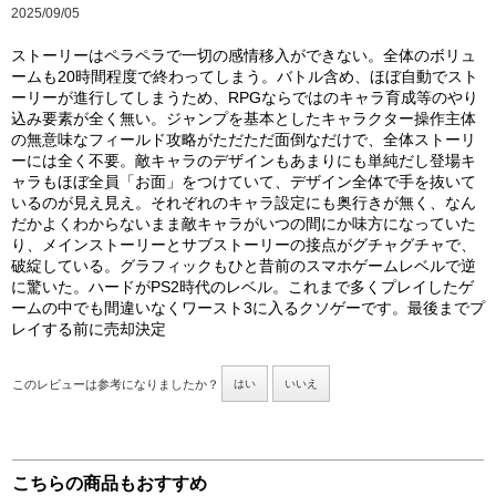
2025/09/05
ストーリーはペラペラで一切の感情移入ができない。全体のボリュ
ームも20時間程度で終わってしまう。バトル含め、ほぼ自動でスト
ーリーが進行してしまうため、RPGならではのキャラ育成等のやり
込み要素が全く無い。ジャンプを基本としたキャラクター操作主体
の無意味なフィールド攻略がただただ面倒なだけで、全体ストーリ
ーには全く不要。敵キャラのデザインもあまりにも単純だし登場キ
ャラもほぼ全員「お面」をつけていて、デザイン全体で手を抜いて
いるのが見え見え。それぞれのキャラ設定にも奥行きが無く、なん
だかよくわからないまま敵キャラがいつの間にか味方になっていた
り、メインストーリーとサブストーリーの接点がグチャグチャで、
破綻している。グラフィックもひと昔前のスマホゲームレベルで逆
に驚いた。ハードがPS2時代のレベル。これまで多くプレイしたゲ
ームの中でも間違いなくワースト3に入るクソゲーです。最後までプ
レイする前に売却決定
このレビューは参考になりましたか？
はい
いいえ
こちらの商品もおすすめ