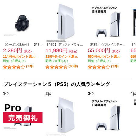
【クーポン対象外】 【PS5】 スティックモジュール（DualSense Edge ワイヤレスコントローラー用）
【PS5】 ディスクドライブ(Slimモデル用)
【PS5】 ☆プレイステーション5本体 デジタル・エディション 日本語専用 Console Language: Japanese only
2,280円
11,980円
55,000円
6
(税込)
(税込)
(税込)
114円分ポイント還元
119円分ポイント還元
550円分ポイント還元
6
即納（在庫あり）
即納（在庫あり）
即納（在庫あり）
即
(7件)
(68件)
(3件)
プレイステーション５（PS5）の人気ランキング
1
位
2
位
3
位
4