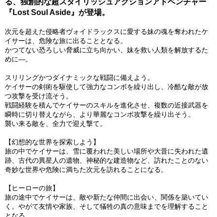
る、独創的な超スタイリッシュアクションアドベンチャー
『Lost Soul Aside』が登場。
次元を超えた侵略者ヴォイドラックスに愛する妹の魂を奪われたケ
イサーは、危険な旅に出ることとなる。
かつてない恐ろしい脅威に立ち向かい、妹を救い人類を解放するた
めに―。
スリリングかつダイナミックな戦闘に備えよう。
ケイサーの剣術を駆使して強力なコンボを繰り出し、冷酷な敵が放
つ攻撃を受け流そう。
戦闘経験を積んでケイサーのスキルを進化させ、複数の近接武器を
瞬時に切り替えながら、より華麗なコンボ攻撃を繰り出そう。
襲い来る敵を、全力で迎え撃て。
【幻想的な世界を探索しよう】
旅の中でケイサーは、雪に覆われた美しい場所や大昔に失われた遺
跡、古代の異星人の遺物、神秘的な建造物など、訪れたことのない
奇妙な世界や危険に満ちた次元を訪れることになる。
【ヒーローの旅】
旅の途中でケイサーは、敵や新たな仲間に出会い、関係を築いてい
く。やがて友情や家族、そして犠牲の真の意味までを理解すること
となる。