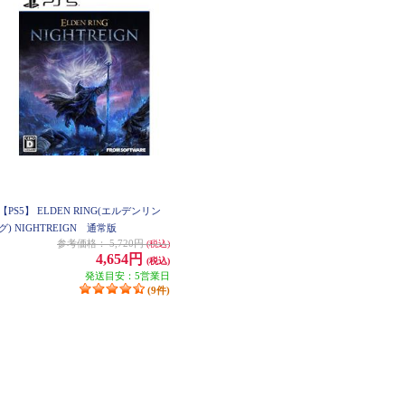
【PS5】 ELDEN RING(エルデンリン
グ) NIGHTREIGN 通常版
参考価格：
5,720円
(税込)
4,654円
(税込)
発送目安：5営業日
(9件)