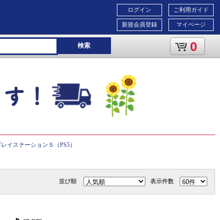
ログイン
ご利用ガイド
新規会員登録
マイページ
0
検索
レイステーション５（PS5）
並び順
表示件数