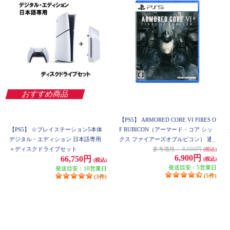
おすすめ商品
【PS5】 ARMORED CORE VI FIRES O
【PS5】 ☆プレイステーション5本体
F RUBICON（アーマード・コア シッ
デジタル・エディション 日本語専用
クス ファイアーズオブルビコン） 通
＋ディスクドライブセット
常版
参考価格：
8,690円
(税込)
6,900円
66,750円
(税込)
(税込)
発送目安：5営業日
発送目安：10営業日
(5件)
(3件)