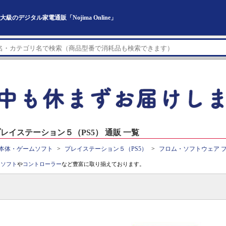
のデジタル家電通販「Nojima Online」
イステーション５（PS5） 通販 一覧
本体・ゲームソフト
プレイステーション５（PS5）
フロム・ソフトウェア プ
。
ソフト
や
コントローラー
など豊富に取り揃えております。