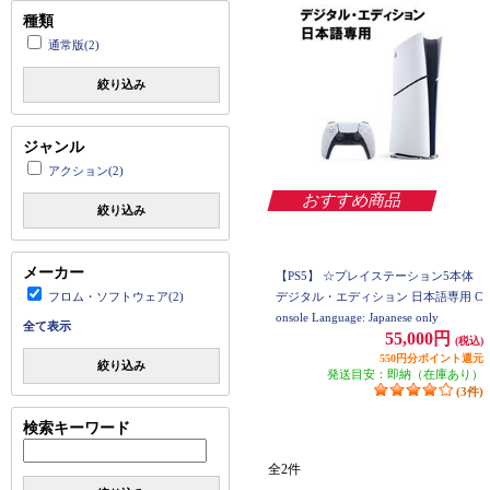
種類
通常版(2)
絞り込み
ジャンル
アクション(2)
おすすめ商品
絞り込み
メーカー
【PS5】 ☆プレイステーション5本体
フロム・ソフトウェア(2)
デジタル・エディション 日本語専用 C
onsole Language: Japanese only
全て表示
55,000円
(税込)
550円分ポイント還元
絞り込み
発送目安：即納（在庫あり）
(3件)
検索キーワード
全2件