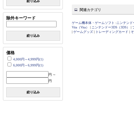
絞り込み
関連カテゴリ
除外キーワード
ゲーム機本体・ゲームソフト
:
ニンテンドース
Vita（Vita）
|
ニンテンドー3DS（3DS）
|
|
ゲームグッズ
|
トレーディングカード
|
そ
絞り込み
価格
4,000円～4,999円(1)
6,000円～6,999円(1)
円 ～
円
絞り込み