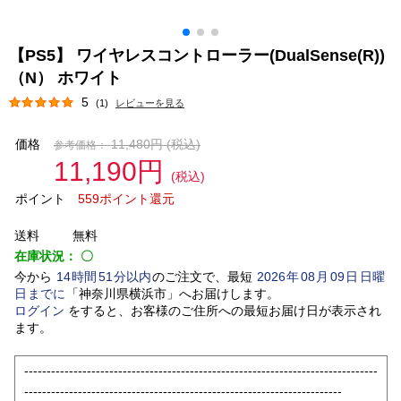
【PS5】 ワイヤレスコントローラー(DualSense(R))
（N） ホワイト
5
(1)
レビューを見る
価格
11,480円
(税込)
参考価格：
11,190円
(税込)
ポイント
559ポイント還元
送料
無料
在庫状況：
〇
今から
14
時間
51
分以内
のご注文で、最短
2026
年
08
月
09
日
日曜
日
までに
「
神奈川県横浜市
」
へお届けします。
ログイン
をすると、お客様のご住所への最短お届け日が表示され
ます。
-------------------------------------------------------------------------------
-----------------------------------------------------------------------