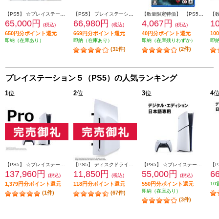
【PS5】 ☆プレイステーション5本体 デジタル・エディション 日本語専用 DualSense ワイヤレスコントローラー ダブルパック
【PS5】 プレイステーション VR2 “Horizon Call of the Mountain” 同梱版
【数量限定特価】 【PS5】 Rise of the Ronin(ライズ・オブ・ローニン) 通常版
65,000円
66,980円
4,067円
1
(税込)
(税込)
(税込)
650円分ポイント還元
669円分ポイント還元
40円分ポイント還元
1
即納（在庫あり）
即納（在庫あり）
即納（在庫残りわずか）
即
(31件)
(2件)
プレイステーション５（PS5）の人気ランキング
1
位
2
位
3
位
4
【PS5】 ☆プレイステーション5 Pro本体（N）
【PS5】 ディスクドライブ(Slimモデル用)
【PS5】 ☆プレイステーション5本体 デジタル・エディション 日本語専用 Console Language: Japanese only
137,960円
11,850円
55,000円
6
(税込)
(税込)
(税込)
1,379円分ポイント還元
118円分ポイント還元
550円分ポイント還元
10
即納（在庫あり）
(1件)
(67件)
(3件)