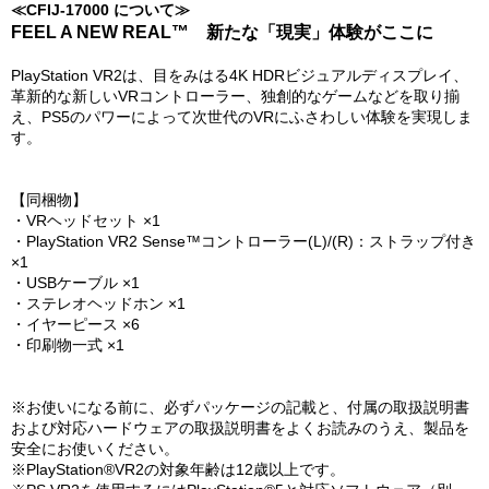
≪CFIJ-17000 について≫
FEEL A NEW REAL™ 新たな「現実」体験がここに
PlayStation VR2は、目をみはる4K HDRビジュアルディスプレイ、
革新的な新しいVRコントローラー、独創的なゲームなどを取り揃
え、PS5のパワーによって次世代のVRにふさわしい体験を実現しま
す。
【同梱物】
・VRヘッドセット ×1
・PlayStation VR2 Sense™コントローラー(L)/(R)：ストラップ付き
×1
・USBケーブル ×1
・ステレオヘッドホン ×1
・イヤーピース ×6
・印刷物一式 ×1
※お使いになる前に、必ずパッケージの記載と、付属の取扱説明書
および対応ハードウェアの取扱説明書をよくお読みのうえ、製品を
安全にお使いください。
※PlayStation®VR2の対象年齢は12歳以上です。