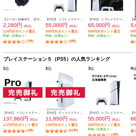
【クーポン対象外】 【PS5】 スティックモジュール（DualSense Edge ワイヤレスコントローラー用）
【PS5】 ☆プレイステーション5本体 デジタル・エディション 日本語専用 Console Language: Japanese only
【PS5】 ☆プレイステーション5本体 デジタル・エディション 日本語専用 DualSense ワイヤレスコントローラー ダブルパック
2,280円
55,000円
65,000円
5
(税込)
(税込)
(税込)
114円分ポイント還元
550円分ポイント還元
650円分ポイント還元
5
即納（在庫あり）
即納（在庫あり）
即納（在庫あり）
即
(7件)
(3件)
プレイステーション５（PS5）の人気ランキング
1
位
2
位
3
位
4
【PS5】 ☆プレイステーション5 Pro本体（N）
【PS5】 ディスクドライブ(Slimモデル用)
【PS5】 ☆プレイステーション5本体 デジタル・エディション 日本語専用 Console Language: Japanese only
137,960円
11,850円
55,000円
6
(税込)
(税込)
(税込)
1,379円分ポイント還元
118円分ポイント還元
550円分ポイント還元
10
即納（在庫あり）
(1件)
(67件)
(3件)