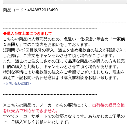
商品コード：4948872016490
-------------------------------------------------------------------------------------
-----------------------------------------------------------------
◆購入台数上限につきまして
こちらの商品は人気商品のため、色違い・仕様違い等含め
「一家族
１台限り」
でのご協力をお願いをしております。
短期間での2回目以降の購入、過去を含め複数台の注文が確認できま
した際は、ご注文をキャンセルさせて頂く場合がございます。
また、過去のご注文にさかのぼって品薄な商品のみ購入の方も転売
目的の購入と判断し、キャンセルとさせて頂く場合があります。
特別な事情により複数個の注文をご希望でございましたら、理由を
添えて下記お問い合わせ窓口より購入前相談をお願い致します。
＜お問い合わせ窓口＞
-------------------------------------------------------------------------------------
-----------------------------------------------------------------
※こちらの商品は、メーカーからの要請により、
出荷後の返品交換
を販売店で対応ができません。
すべてメーカーサポートでの対応となります。あらかじめご了承の
上、ご購入宜しくお願いいたします。