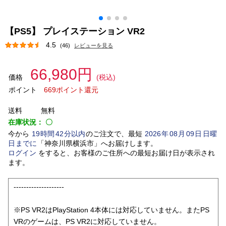
【PS5】 プレイステーション VR2
4.5
(46)
レビューを見る
66,980円
価格
(税込)
ポイント
669ポイント還元
送料
無料
在庫状況：
〇
今から
19
時間
42
分以内
のご注文で、最短
2026
年
08
月
09
日
日曜
日
までに
「
神奈川県横浜市
」
へお届けします。
ログイン
をすると、お客様のご住所への最短お届け日が表示され
ます。
--------------------
※PS VR2はPlayStation 4本体には対応していません。またPS
VRのゲームは、PS VR2に対応していません。