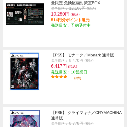
量限定 危険区画対策室BOX
12,100円
参考価格：
(税込)
10,280円
(税込)
514円分ポイント還元
発送目安：予約受付中
【PS5】 モナーク／Monark 通常版
8,470円
参考価格：
(税込)
6,417円
(税込)
発送目安：10営業日
(2件)
【PS5】 クライマキナ／CRYMACHINA
通常版
8,778円
参考価格：
(税込)