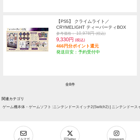
【PS5】 クライムライト／
CRYMELIGHT ティーパーティBOX
10,978円
参考価格：
(税込)
9,330円
(税込)
466円分ポイント還元
発送目安：予約受付中
全8件
関連カテゴリ
ゲーム機本体・ゲームソフト
:
ニンテンドースイッチ2(Switch2)
|
ニンテンドースイッ
メルマガ
旧Twitter
Instagram