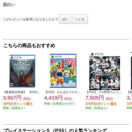
面白い
このレビューは参考になりましたか？
はい
いいえ
こちらの商品もおすすめ
【数量限定特価】 【PS5】 ディサイプルズ ドミネーション デラックスエディション
【PS5】 がんばれゴエモン大集合！
【PS5】 プロ野球スピリッツ2026
3,967円
4,419円
7,505円
3
(税込)
(税込)
(税込)
39円分ポイント還元
即納（在庫残りわずか）
375円分ポイント還元
3
即納（在庫あり）
即納（在庫あり）
即
プレイステーション５（PS5）の人気ランキング