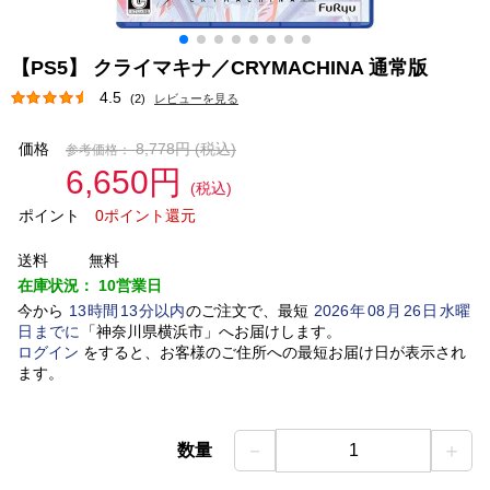
【PS5】 クライマキナ／CRYMACHINA 通常版
4.5
(2)
レビューを見る
価格
8,778円
(税込)
参考価格：
6,650円
(税込)
ポイント
0ポイント還元
送料
無料
在庫状況：
10営業日
今から
13
時間
13
分以内
のご注文で、最短
2026
年
08
月
26
日
水曜
日
までに
「
神奈川県横浜市
」
へお届けします。
ログイン
をすると、お客様のご住所への最短お届け日が表示され
ます。
－
＋
数量
1