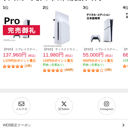
1
位
2
位
3
位
4
【PS5】 ☆プレイステーション5 Pro本体（N）
【PS5】 ディスクドライブ(Slimモデル用)
【PS5】 ☆プレイステーション5本体 デジタル・エディション 日本語専用 Console Language: Japanese only
137,960円
11,980円
55,000円
6
(税込)
(税込)
(税込)
1,379円分ポイント還元
119円分ポイント還元
550円分ポイント還元
10
即納（在庫あり）
即納（在庫あり）
(1件)
(68件)
(3件)
メルマガ
旧Twitter
Instagram
WEB限定クーポン