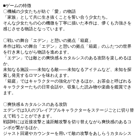
■ゲームの特徴
〇機械の少女たちが紡ぐ「愛」の物語
「家族」として共に生き抜くことを誓い合う少女たち。
そんな少女たちの心の機微を丁寧に描いた本作は、儚くも力強さを
感じさせる物語となっています。
〇戦いの舞台「エデン」と憩いの拠点「箱庭」
本作は戦いの舞台「エデン」と憩いの拠点「箱庭」のふたつの世界
を行き来しながら物語を進めます。
「エデン」では敵との爽快感＆カタルシスのある攻防を楽しめるほ
か、
未知なる施設――未知なる敵――未知なるアイテムなど、未知を探
索し発見するロマンを味わえます。
「箱庭」ではキャラクターの強化ができるほか、お茶会と呼ばれる
キャラクターたちの日常会話や、収集した読み物や楽曲を鑑賞でき
ます。
〇爽快感＆カタルシスのある攻防
エデンでは3人のプレイアブルキャラクターをステージごとに切り替
えて戦うことができます。
戦闘時には近接攻撃と遠距離攻撃を切り替えながら爽快感のあるコ
ンボが繋がるほか、
ジャスト回避やカウンターを用いて敵の攻撃をあしらうカタルシス