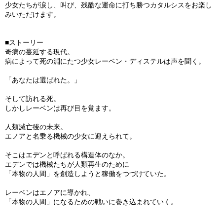
少女たちが涙し、叫び、残酷な運命に打ち勝つカタルシスをお楽し
みいただけます。
■ストーリー
奇病の蔓延する現代。
病によって死の淵にたつ少女レーベン・ディステルは声を聞く。
「あなたは選ばれた。」
そして訪れる死。
しかしレーベンは再び目を覚ます。
人類滅亡後の未来。
エノアと名乗る機械の少女に迎えられて。
そこはエデンと呼ばれる構造体のなか。
エデンでは機械たちが人類再生のために
「本物の人間」を創造しようと稼働をつづけていた。
レーベンはエノアに導かれ、
「本物の人間」になるための戦いに巻き込まれていく。