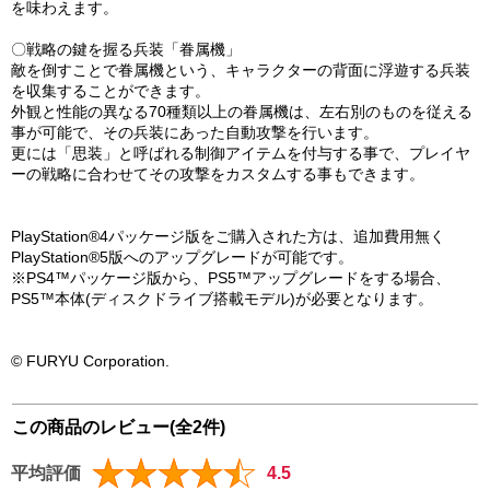
を味わえます。
〇戦略の鍵を握る兵装「眷属機」
敵を倒すことで眷属機という、キャラクターの背面に浮遊する兵装
を収集することができます。
外観と性能の異なる70種類以上の眷属機は、左右別のものを従える
事が可能で、その兵装にあった自動攻撃を行います。
更には「思装」と呼ばれる制御アイテムを付与する事で、プレイヤ
ーの戦略に合わせてその攻撃をカスタムする事もできます。
PlayStation®4パッケージ版をご購入された方は、追加費用無く
PlayStation®5版へのアップグレードが可能です。
※PS4™パッケージ版から、PS5™アップグレードをする場合、
PS5™本体(ディスクドライブ搭載モデル)が必要となります。
© FURYU Corporation.
この商品のレビュー(全2件)
平均評価
4.5