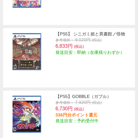
【PS5】 シニガミ姫と異書館ノ怪物
9,020円
参考価格：
(税込)
6,833円
(税込)
発送目安：即納（在庫残りわずか）
【PS5】GOBBLE（ガブル）
7,920円
参考価格：
(税込)
6,730円
(税込)
336円分ポイント還元
発送目安：予約受付中