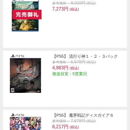
9,020円
参考価格：
(税込)
7,273円
(税込)
【PS5】 流行り神１・２・３パック
6,578円
参考価格：
(税込)
4,983円
(税込)
発送目安：5営業日
【PS5】 魔界戦記ディスガイア６
7,678円
参考価格：
(税込)
6,217円
(税込)