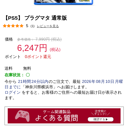
【PS5】 プラグマタ 通常版
5
(1)
レビューを見る
価格
7,990円
(税込)
参考価格：
6,247円
(税込)
ポイント
0ポイント還元
送料
無料
在庫状況：
〇
今から
21
時間
24
分以内
のご注文で、最短
2026
年
08
月
10
日
月曜
日
までに
「
神奈川県横浜市
」
へお届けします。
ログイン
をすると、お客様のご住所への最短お届け日が表示され
ます。