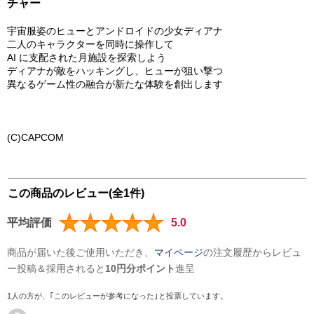
チャー
宇宙服姿のヒューとアンドロイドの少女ディアナ
二人のキャラクターを同時に操作して
AI に支配された月施設を探索しよう
ディアナが敵をハッキングし、ヒューが狙い撃つ
異なるゲーム性の融合が新たな体験を創出します
(C)CAPCOM
この商品のレビュー(全1件)
平均評価
5.0
商品が届いた後ご使用いただき、
マイページ
の注文履歴からレビュ
ー投稿＆採用されると
10円分ポイント
進呈
1人の方が、｢このレビューが参考になった｣と投票しています。