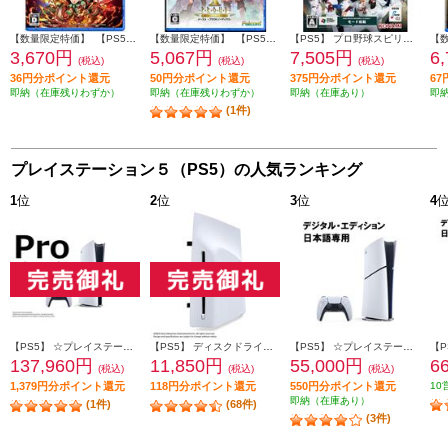
【数量限定特価】 【PS5】 鬼滅の刃 ヒノカミ血風譚2 通常版（特典：みにきゃらイラスト マルチケース[4種セット]付き）
【数量限定特価】 【PS5】 イースX -Proud NORDICS-
【PS5】 プロ野球スピリッツ2026
3,670円
5,067円
7,505円
6
(税込)
(税込)
(税込)
36円分ポイント還元
50円分ポイント還元
375円分ポイント還元
6
即納（在庫残りわずか）
即納（在庫残りわずか）
即納（在庫あり）
即
(1件)
プレイステーション５（PS5）の人気ランキング
1
位
2
位
3
位
4
【PS5】 ☆プレイステーション5 Pro本体（N）
【PS5】 ディスクドライブ(Slimモデル用)
【PS5】 ☆プレイステーション5本体 デジタル・エディション 日本語専用 Console Language: Japanese only
137,960円
11,850円
55,000円
6
(税込)
(税込)
(税込)
1,379円分ポイント還元
118円分ポイント還元
550円分ポイント還元
10
即納（在庫あり）
(1件)
(68件)
(3件)