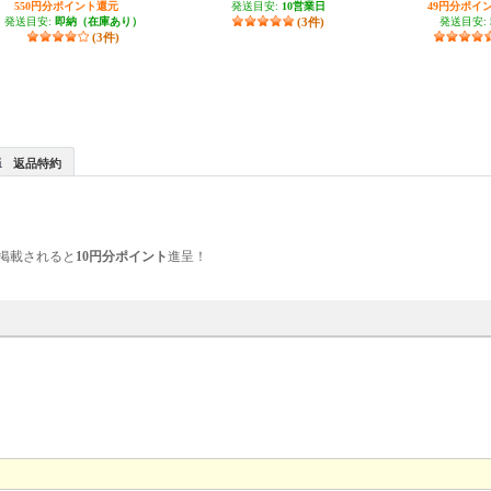
550円分ポイント還元
発送目安:
10営業日
49円分ポイ
発送目安:
即納（在庫あり）
(3件)
発送目安:
(3件)
返品特約
掲載されると
10円分ポイント
進呈！