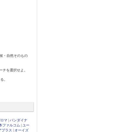
・天候・自然そのもの
ーチを選択せよ。
まる。
パロマ
|
バンダイナ
本ファルコム
|
ユー
アプラス
|
オーイズ