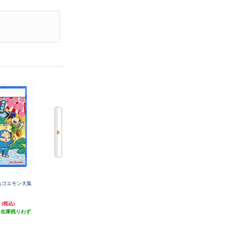
ばれゴエモン大集
【数量限定特価】 【PS5】 零 ～
【数量限定特価】 【PS5】 Curse
！
紅い蝶～ REMAKE 通常版
Warrior（カース ウォーリアー）
円
3,767円
2,660円
(税込)
(税込)
(税込)
（在庫残りわず
37円分ポイント還元
26円分ポイント還元
）
発送目安:
即納（在庫あり）
発送目安:
3営業日