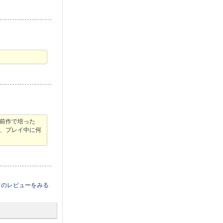
前作で培った
、プレイ中に何
てのレビューをみる