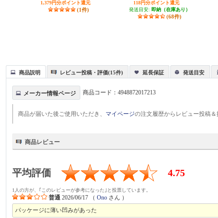
1,379円分ポイント還元
118円分ポイント還元
(1件)
発送目安:
即納（在庫あり）
(68件)
商品説明
レビュー投稿・評価(15件)
延長保証
発送目安
商品コード：
4948872017213
メーカー情報ページ
商品が届いた後ご使用いただき、
マイページ
の注文履歴からレビュー投稿＆
商品レビュー
平均評価
4.75
1人の方が、｢このレビューが参考になった｣と投票しています。
普通
2026/06/17
（
Ono
さん ）
パッケージに薄い凹みがあった