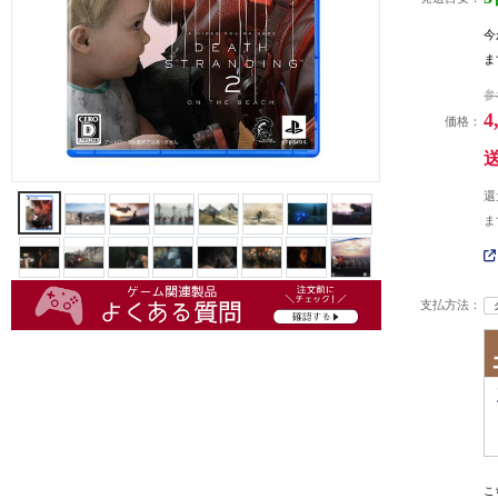
今
ま
参
4
価格：
還
ま
支払方法：
こ