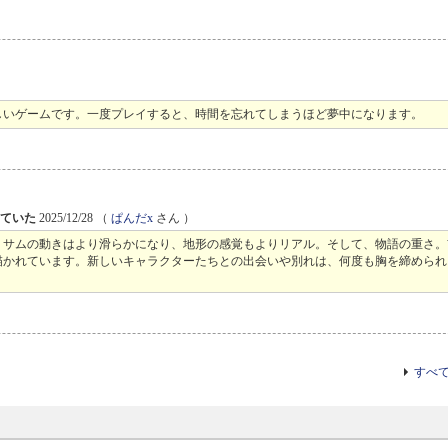
しいゲームです。一度プレイすると、時間を忘れてしまうほど夢中になります。
えていた
2025/12/28
（
ぱんだx
さん ）
。サムの動きはより滑らかになり、地形の感覚もよりリアル。そして、物語の重さ。
描かれています。新しいキャラクターたちとの出会いや別れは、何度も胸を締められ
すべ