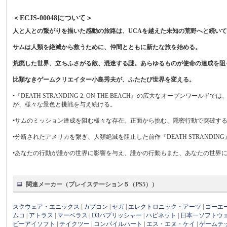
＜ECJS-00048について＞
人と人との繋がりを描いた感動の旅路は、UCAを越えた未知の荒野へと続い
サムは人類を絶滅から救うために、仲間とともに新たな旅を始める。
荒廃した世界、立ちふさがる敵、混迷する謎。あらゆるものが使命の達成を阻
比類なきゲームクリエイター小島秀夫が、ふたたび世界を変える。
•『DEATH STRANDING 2: ON THE BEACH』の広大なオープ
が、様々な景色と挑戦を与え続ける。
•サムのミッション達成を阻む様々な存在。正面から挑む、隠密行動で突破す
•分断されたアメリカを繋ぎ、人類絶滅を阻止した前作『DEATH STRANDI
•あなたの行動が誰かの世界に影響を与え、誰かの行動もまた、あなたの世界
関連メーカー（プレイステーション５（PS5））
スクウェア・エニックス
|
カプコン
|
セガ
|
エレクトロニック・アーツ
|
コーエ
ムコ
|
アトラス
|
マーベラス
|
D3パブリッシャー
|
ハピネット
|
日本一ソフトウ
ビーアイソフト
|
テイクツー
|
コンパイルハート
|
エス・エヌ・ケイ
|
ゲームテ