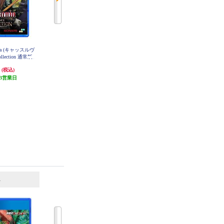
ania (キャッスルヴ
【PS4】 ナイトスラッシャーズ：
【PS4】 Marvel's Spider-Man: Miles
ollection 通常版
リメイク
Morales(マーベルスパイダーマンマ
イルズモラレス)
円
2,935円
4,917円
(税込)
(税込)
(税込)
3営業日
発送目安:
3営業日
発送目安:
3営業日
(17件)
6
7
位
位
位