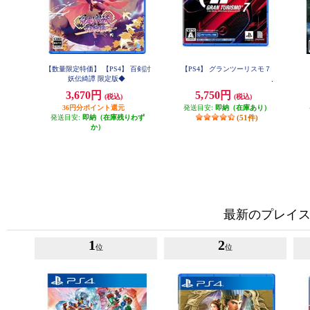
【数量限定特価】 【PS4】 百剣討
【PS4】 グランツーリスモ７
妖伝綺譚 限定版◆
3,670円
5,750円
(税込)
(税込)
36円分ポイント還元
発送目安:
即納（在庫あり）
発送目安:
即納（在庫残りわず
(51件)
か）
最新のプレイス
1
2
位
位