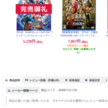
【PS4】 MARVEL vs. CAPCOM フ
【数量限定特価】 【PS4】 三國志
【
ァイティングコレクション アーケ
8 REMAKE with パワーアップキッ
e
ードクラシックス
ト 通常版
5,239円
7,067円
(税込)
(税込)
70円分ポイント還元
発送目安:
即納（在庫残りわず
か）
商品説明
レビュー投稿・評価(6件)
延長保証
発送目安
商品コード：
4948872311250
メーカー情報ページ
商品が届いた後ご使用いただき、
マイページ
の注文履歴からレビュー投稿＆