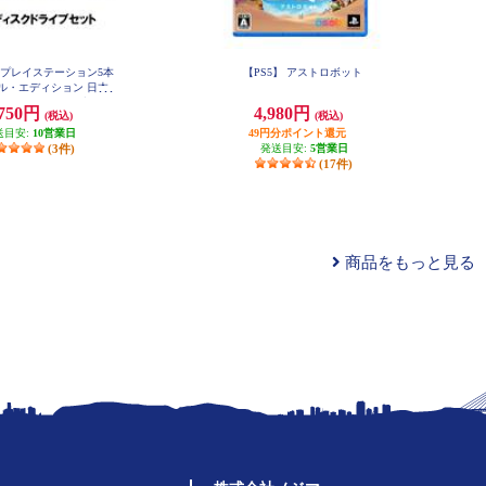
 ☆プレイステーション5本
【PS5】 アストロボット
ル・エディション 日本
＋ディスクドライブセッ
,750円
4,980円
(税込)
(税込)
ト
送目安:
10営業日
49円分ポイント還元
(3件)
発送目安:
5営業日
(17件)
商品をもっと見る