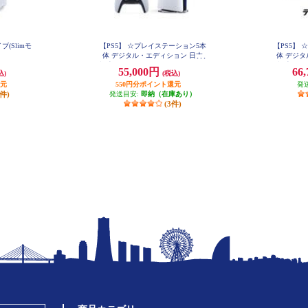
(Slimモ
【PS5】 ☆プレイステーション5本
【PS5】
体 デジタル・エディション 日本
体 デジタ
語専用 Console Language: Japanese o
語専用 
55,000円
66
込)
(税込)
nly
還元
550円分ポイント還元
発
7件)
発送目安:
即納（在庫あり）
(3件)