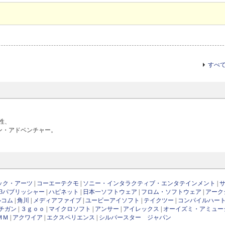
すべ
性、
ン・アドベンチャー。
ック・アーツ
|
コーエーテクモ
|
ソニー・インタラクティブ・エンタテインメント
|
D3パブリッシャー
|
ハピネット
|
日本一ソフトウェア
|
フロム・ソフトウェア
|
アーク
ルコム
|
角川
|
メディアファイブ
|
ユービーアイソフト
|
テイクツー
|
コンパイルハー
チガン
|
３ｇｏｏ
|
マイクロソフト
|
アンサー
|
アイレックス
|
オーイズミ・アミュー
ＭＭ
|
アクワイア
|
エクスペリエンス
|
シルバースター ジャパン