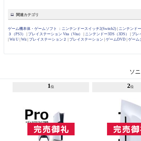
関連カテゴリ
ゲーム機本体・ゲームソフト
：
ニンテンドースイッチ2(Switch2)
|
ニンテンドース
３（PS3）
|
プレイステーション Vita（Vita）
|
ニンテンドー3DS（3DS）
|
プレ
|
Wii U
|
Wii
|
プレイステーション２
|
プレイステーション
|
ゲームDVD
|
ゲーム
ソニ
1
2
位
位