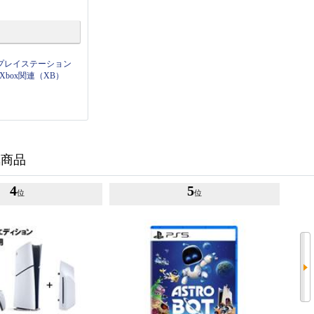
プレイステーション
Xbox関連（XB）
気商品
4
5
位
位