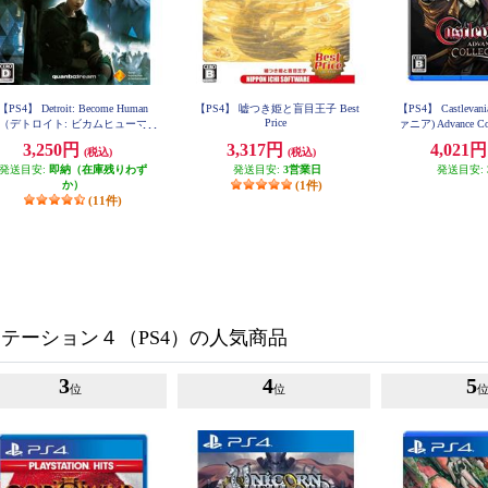
【PS4】 Detroit: Become Human
【PS4】 嘘つき姫と盲目王子 Best
【PS4】 Castlev
Price
（デトロイト: ビカムヒューマ
ァニア) Advance C
ン） Value Selection
3,250円
3,317円
4,021
(税込)
(税込)
発送目安:
即納（在庫残りわず
発送目安:
3営業日
発送目安:
か）
(1件)
(11件)
テーション４（PS4）の人気商品
3
4
5
位
位