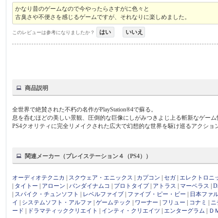
かなり昔のゲームなので今やったらさすがに色々と
古臭さや不便さを感じるゲームですが、それなりに楽しめました。
はい
いいえ
このレビューは参考になりましたか？
商品説明
全世界で絶賛された不朽の名作がPlayStation®4で蘇る。
息を呑むほどの美しい景観、圧倒的な巨像にしがみつきよじ上る斬新なゲーム
PS4クオリティに完全リメイクされた広大で幻想的な世界を駆け巡るアクショ
関連メーカー（プレイステーション４（PS4））
オーディオテクニカ
|
スクウェア・エニックス
|
カプコン
|
セガ
|
エレクトロニ
|
タイトー
|
アローン
|
バンダイナムコ
|
プロトタイプ
|
アトラス
|
マーベラス
|
|
スパイク・チュンソフト
|
レベルファイブ
|
ファイブ・ピー・ビー
|
日本ファ
イ
|
システムソフト・アルファ
|
ゲームテック
|
ワーナー
|
フリュー
|
コナミ
|
ニ
ード
|
ドラマティッククリエイト
|
インティ・クリエイツ
|
エンターグラム
|
Ｄ