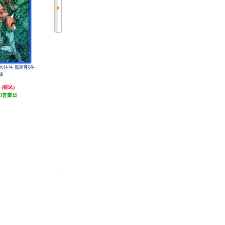
蜂大往生 臨廻転生
【PS4】 カプコン ファイティング
【PS4】 NieR:Automata Game of the
版
コレクション2
YoRHa Edition（ニーア オートマタ
ゲーム オブ ザ ヨルハ エディショ
円
4,159円
4,000円
(税込)
(税込)
(税込)
ン）
3営業日
発送目安:
5営業日
発送目安:
3営業日
(1件)
(31件)