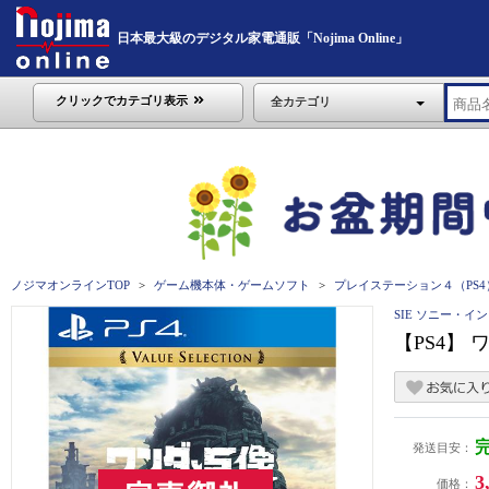
日本最大級のデジタル家電通販「Nojima Online」
クリックでカテゴリ表示
全カテゴリ
ノジマオンラインTOP
ゲーム機本体・ゲームソフト
プレイステーション４（PS4
SIE ソニー・
【PS4】 ワン
発送目安：
3
価格：