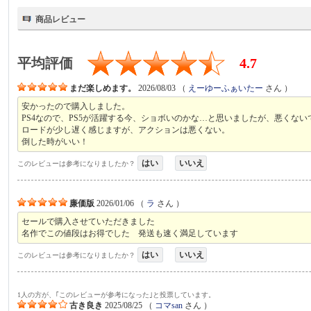
商品レビュー
平均評価
4.7
まだ楽しめます。
2026/08/03
（
えーゆーふぁいたー
さん ）
安かったので購入しました。
PS4なので、PS5が活躍する今、ショボいのかな…と思いましたが、悪くない
ロードが少し遅く感じますが、アクションは悪くない。
倒した時がいい！
はい
いいえ
このレビューは参考になりましたか？
廉価版
2026/01/06
（
ラ
さん ）
セールで購入させていただきました
名作でこの値段はお得でした 発送も速く満足しています
はい
いいえ
このレビューは参考になりましたか？
1人の方が、｢このレビューが参考になった｣と投票しています。
古き良き
2025/08/25
（
コマsan
さん ）