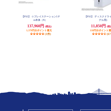
【PS5】 ☆プレイステーション5 P
【PS5】 ディスクドライブ
ro本体（N）
デル用)
137,960円
11,850円
(税込)
(税
1,379円分ポイント還元
118円分ポイント
(1件)
(6