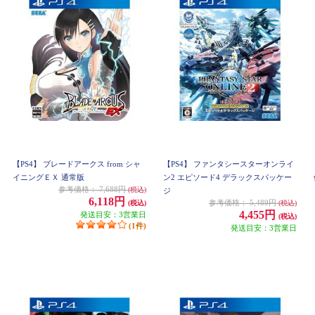
【PS4】 ブレードアークス from シャ
【PS4】 ファンタシースターオンライ
イニングＥＸ 通常版
ン2 エピソード4 デラックスパッケー
参考価格：
7,688円
(税込)
ジ
6,118円
参考価格：
5,489円
(税込)
(税込)
4,455円
発送目安：3営業日
(税込)
(1件)
発送目安：3営業日