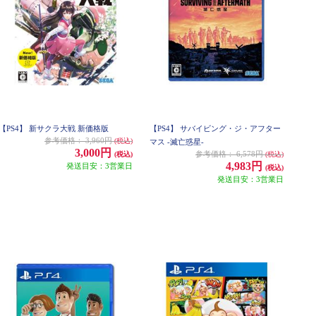
【PS4】 新サクラ大戦 新価格版
【PS4】 サバイビング・ジ・アフター
参考価格：
3,960円
(税込)
マス -滅亡惑星-
3,000円
参考価格：
6,578円
(税込)
(税込)
4,983円
発送目安：3営業日
(税込)
発送目安：3営業日