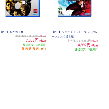
【PS4】 龍が如く８
【PS4】 ソニック × シャドウ ジェネレ
参考価格：
9,680円
(税込)
ーションズ 通常版
7,333円
参考価格：
6,589円
(税込)
(税込)
4,992円
発送目安：3営業日
(税込)
(3件)
発送目安：3営業日