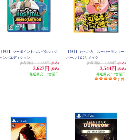
【PS4】 ツーポイントホスピタル：ジ
【PS4】 たべごろ！スーパーモンキー
ャンボエディション
ボール 1＆2リメイク
参考価格：
4,488円
参考価格：
4,389円
(税込)
(税込)
3,627円
3,544円
(税込)
(税込)
発送目安：3営業日
発送目安：3営業日
(1件)