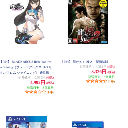
【PS4】 BLADE ARCUS Rebellion fro
【PS4】 龍が如く 極２ 新価格版
参考価格：
4,388円
(税込)
m Shining（ブレードアークス リベリ
3,326円
(税込)
オン フロム シャイニング） 通常版
発送目安：3営業日
参考価格：
6,588円
(税込)
(4件)
4,992円
(税込)
発送目安：3営業日
(1件)