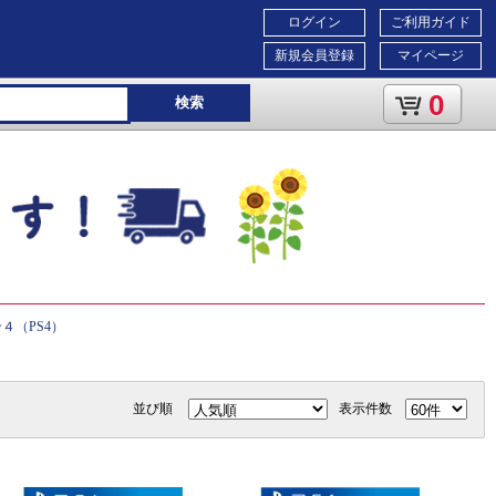
ログイン
ご利用ガイド
新規会員登録
マイページ
0
検索
４（PS4）
並び順
表示件数