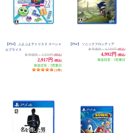
【PS4】 ぷよぷよテトリス２ スペシャ
【PS4】 ソニックフロンティア
参考価格：
6,589円
(税込)
ルプライス
4,992円
参考価格：
3,850円
(税込)
(税込)
2,917円
発送目安：3営業日
(税込)
発送目安：3営業日
(1件)