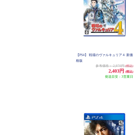
【PS4】 戦場のヴァルキュリア４ 新価
格版
参考価格：
2,970円
(税込)
2,403円
(税込)
発送目安：3営業日