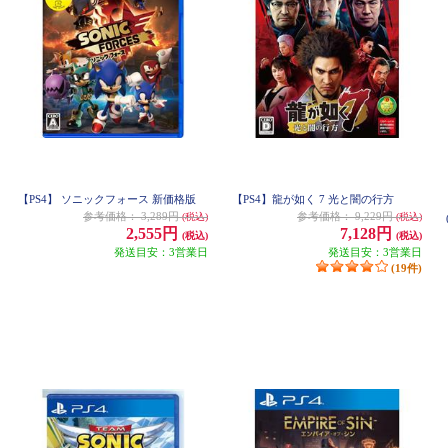
【PS4】 ソニックフォース 新価格版
【PS4】龍が如く 7 光と闇の行方
参考価格：
3,289円
参考価格：
9,229円
(税込)
(税込)
2,555円
7,128円
(税込)
(税込)
発送目安：3営業日
発送目安：3営業日
(19件)