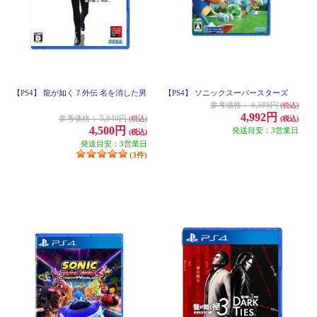
【PS4】 龍が如く７外伝 名を消した男
【PS4】 ソニックスーパースターズ
参考価格：
6,589円
(税込)
4,992円
参考価格：
5,940円
(税込)
(税込)
4,500円
発送目安：3営業日
(税込)
発送目安：3営業日
(3件)