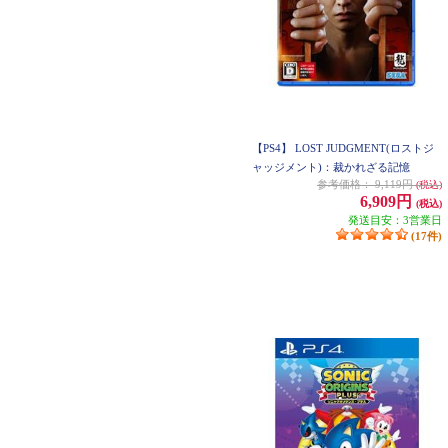
【PS4】 LOST JUDGMENT(ロストジ
ャッジメント)：裁かれざる記憶
参考価格：
9,119円
(税込)
6,909円
(税込)
発送目安：3営業日
(17件)