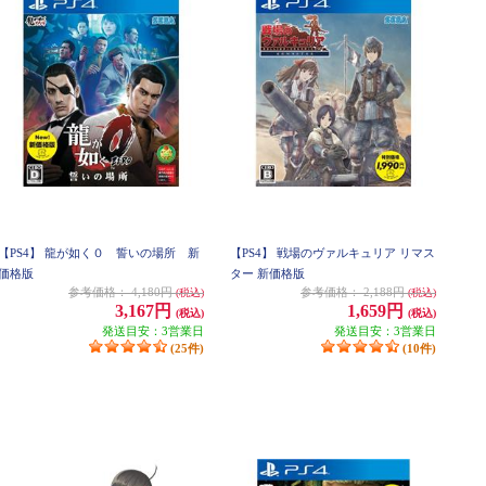
【PS4】 龍が如く０ 誓いの場所 新
【PS4】 戦場のヴァルキュリア リマス
価格版
ター 新価格版
参考価格：
4,180円
参考価格：
2,188円
(税込)
(税込)
3,167円
1,659円
(税込)
(税込)
発送目安：3営業日
発送目安：3営業日
(25件)
(10件)