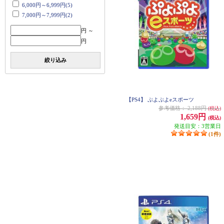
6,000円～6,999円(5)
7,000円～7,999円(2)
円 ～
円
絞り込み
【PS4】 ぷよぷよeスポーツ
参考価格：
2,188円
(税込)
1,659円
(税込)
発送目安：3営業日
(1件)