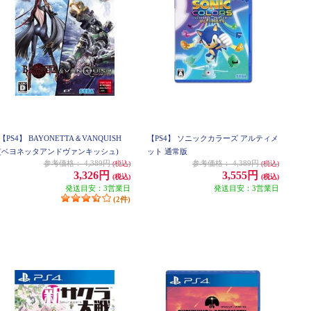
【PS4】 BAYONETTA＆VANQUISH
【PS4】 ソニックカラーズ アルティメ
(ベヨネッタアンドヴァンキッシュ)
ット 通常版
参考価格：
4,389円
参考価格：
4,389円
(税込)
(税込)
3,326円
3,555円
(税込)
(税込)
発送目安：3営業日
発送目安：3営業日
(2件)