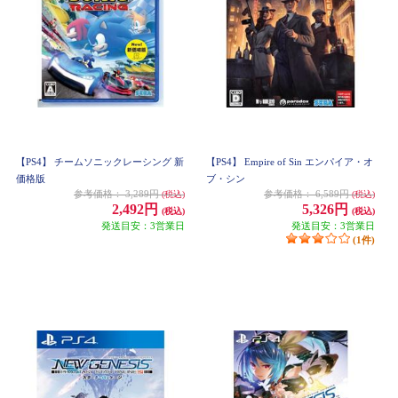
【PS4】 チームソニックレーシング 新
【PS4】 Empire of Sin エンパイア・オ
価格版
ブ・シン
参考価格：
3,289円
参考価格：
6,589円
(税込)
(税込)
2,492円
5,326円
(税込)
(税込)
発送目安：3営業日
発送目安：3営業日
(1件)