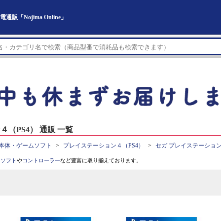
「Nojima Online」
（PS4） 通販 一覧
本体・ゲームソフト
プレイステーション４（PS4）
セガ プレイステーション
。
ソフト
や
コントローラー
など豊富に取り揃えております。