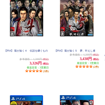
【PS4】 龍が如く４ 伝説を継ぐもの
【PS4】 龍が如く５ 夢、叶えし者
参考価格：
4,388円
(税込)
3,438円
参考価格：
4,388円
(税込)
(税込)
3,326円
発送目安：3営業日
(税込)
(2件)
発送目安：3営業日
(3件)