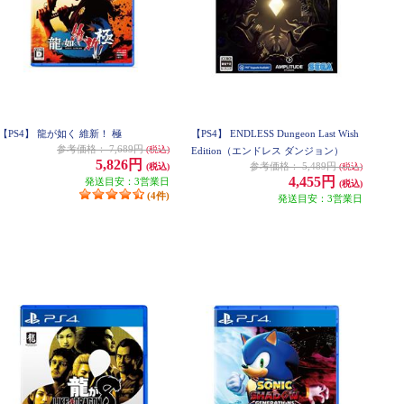
【PS4】 龍が如く 維新！ 極
【PS4】 ENDLESS Dungeon Last Wish
参考価格：
7,689円
(税込)
Edition（エンドレス ダンジョン）
5,826円
参考価格：
5,489円
(税込)
(税込)
4,455円
発送目安：3営業日
(税込)
(4件)
発送目安：3営業日