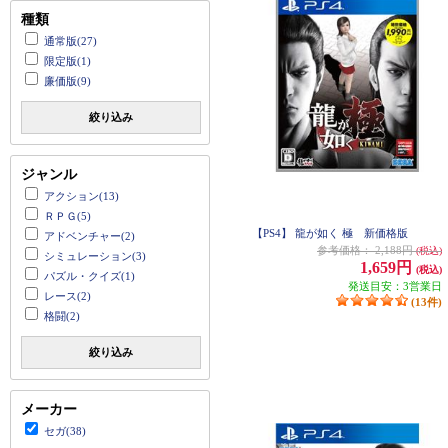
種類
通常版(27)
限定版(1)
廉価版(9)
絞り込み
ジャンル
アクション(13)
ＲＰＧ(5)
【PS4】 龍が如く 極 新価格版
アドベンチャー(2)
参考価格：
2,188円
(税込)
シミュレーション(3)
1,659円
(税込)
パズル・クイズ(1)
発送目安：3営業日
レース(2)
(13件)
格闘(2)
絞り込み
メーカー
セガ(38)