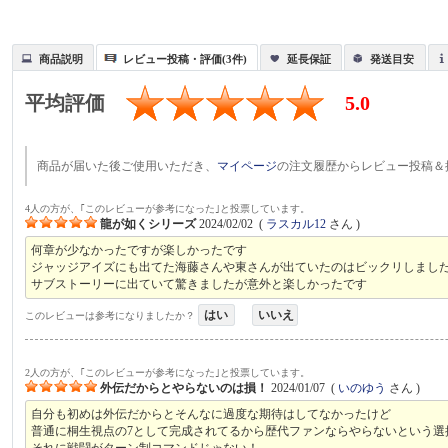
商品説明
レビュー投稿・評価(3件)
延長保証
発送目安
平均評価
5.0
商品が届いた後ご使用いただき、
マイページ
の注文履歴からレビュー投稿＆
4人の方が、｢このレビューが参考になった｣と投票しています。
龍が如くシリーズ
2024/02/02
(
ラスカル12
さん )
何章が少なかったですが楽しかったです
ジャッジアイズにも出てた海藤さんや東さんが出ていたのはビックリしまし
サブストーリーに出ていて驚きましたが意外と楽しかったです
はい
いいえ
このレビューは参考になりましたか？
2人の方が、｢このレビューが参考になった｣と投票しています。
外伝だからとやらないのは損！
2024/01/07
(
いのゆう
さん )
自分も初めは外伝だからとそんなに過度な期待はしてなかったけど
普通に桐生視点の7として完成されてるから歴代ファンならやらないという選
それに戦闘がターン制コマンドじゃない！