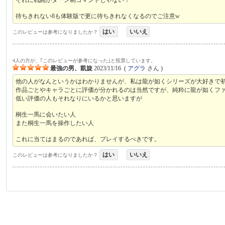
待ちきれない8も体験版で更に待ちきれなくなるのでご注意w
はい
いいえ
このレビューは参考になりましたか？
4人の方が、｢このレビューが参考になった｣と投票しています。
最強の男、凱旋
2023/11/16
(
アグラ
さん )
他の人がなんというかはわかりませんが、私は龍が如くシリーズが大好きで
作品ごとやキャラごとに評価が分かれるのは当然ですが、純粋に龍が如くフ
低い評価の人もそれなりにいるかと思いますが
桐生一馬に会いたい人
また桐生一馬を操作したい人
これに当てはまるのであれば、プレイするべきです。
はい
いいえ
このレビューは参考になりましたか？