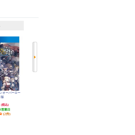
6
7
位
位
位
ーンオーバーロー
【PS4】 怒首領蜂大往生 臨廻転生
【PS4】 カプコン ファイティング
常版
通常版
コレクション2
円
5,814円
4,159円
(税込)
(税込)
(税込)
3営業日
発送目安:
3営業日
発送目安:
5営業日
(2件)
(1件)