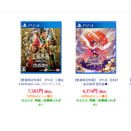
【数量限定特価】 【PS4】 三國志
【数量限定特価】 【PS4】 百剣討
【
8 REMAKE with パワーアップキッ
妖伝綺譚 限定版◆
ト 通常版
7,581円
4,374円
(税込)
(税込)
75円分ポイント還元
43円分ポイント還元
発送目安:
即納（在庫残りわず
発送目安:
即納（在庫残りわず
か）
か）