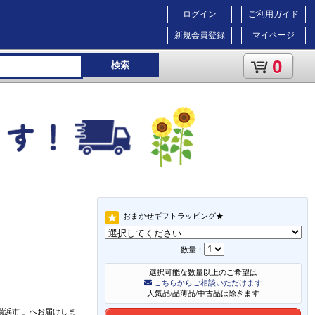
ログイン
ご利用ガイド
新規会員登録
マイページ
0
検索
おまかせギフトラッピング★
数量：
選択可能な数量以上のご希望は
こちらからご相談いただけます
人気品/品薄品/中古品は除きます
横浜市
」
へお届けしま