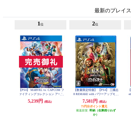
最新のプレイス
1
2
位
位
【PS4】 MARVEL vs. CAPCOM フ
【数量限定特価】 【PS4】 三國志
【
ァイティングコレクション アーケ
8 REMAKE with パワーアップキッ
e
ードクラシックス
ト 通常版
5,239円
7,581円
(税込)
(税込)
75円分ポイント還元
発送目安:
即納（在庫残りわず
か）