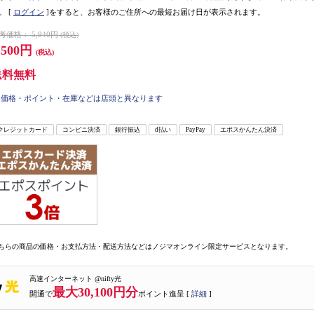
。
[
ログイン
]をすると、お客様のご住所への最短お届け日が表示されます。
考価格：
5,940円
(税込)
,500円
(税込)
送料無料
価格・ポイント・在庫などは店頭と異なります
クレジットカード
コンビニ決済
銀行振込
d払い
PayPay
エポスかんたん決済
ちらの商品の価格・お支払方法・配送方法などはノジマオンライン限定サービスとなります。
高速インターネット @nifty光
最大30,100円分
開通で
ポイント進呈 [
詳細
]