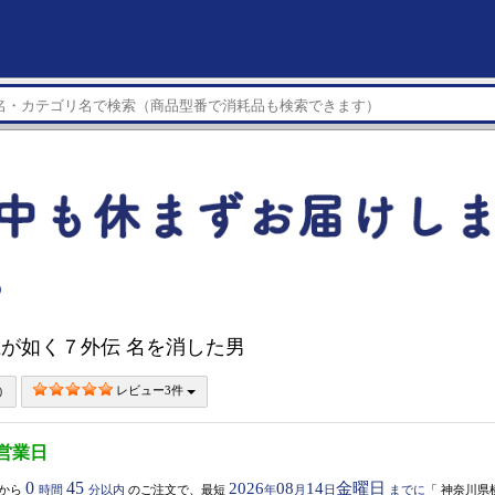
）
 龍が如く７外伝 名を消した男
レビュー3件
3営業日
0
45
2026
08
14
金曜日
から
時間
分以内
のご注文で、最短
年
月
日
までに
「
神奈川県