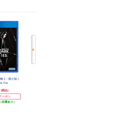
 極３ / 龍が如く
【数量限定特価】 【PS4】 流星の
【PS4】 地球防衛軍６
k Ties
ロックマン パーフェクトコレクシ
ョン
円
3,724円
3,536円
(税込)
(税込)
(税込)
37円分ポイント還元
発送目安:
3営業日
円クーポン
発送目安:
即納（在庫あり）
(4件)
（在庫あり）