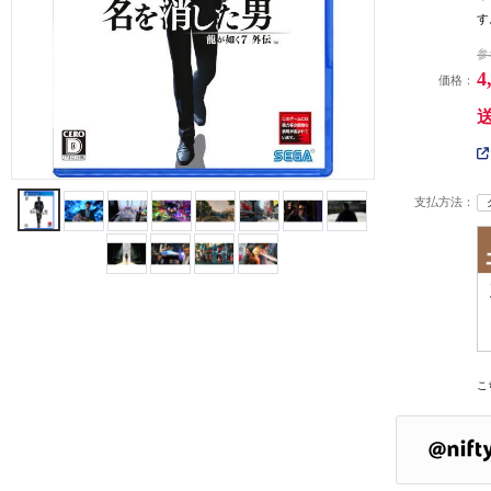
す
参
4
価格：
支払方法：
こ