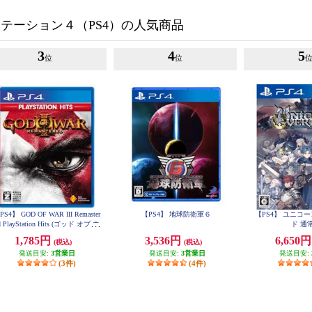
テーション４（PS4）の人気商品
3
4
5
位
位
PS4】 GOD OF WAR III Remaster
【PS4】 地球防衛軍６
【PS4】 ユニコ
d PlayStation Hits (ゴッド オブ ウ
ド 通
ォー)
1,785円
3,536円
6,650
(税込)
(税込)
発送目安:
3営業日
発送目安:
3営業日
発送目安:
(3件)
(4件)