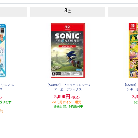
3
位
トリス２ ス
【Switch2】 ソニックフロンティ
【Switc
イス
ア 超・デラックス
ンキーボ
5,090円
3,
)
(税込)
残りわず
254円分ポイント還元
発
発送目安:
予約受付中
件)