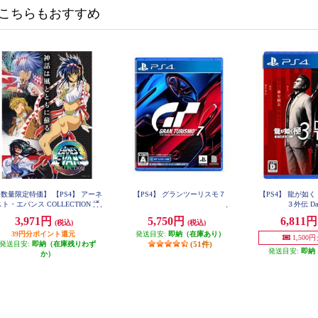
こちらもおすすめ
数量限定特価】 【PS4】 アーネ
【PS4】 グランツーリスモ７
【PS4】 龍が如く
スト・エバンス COLLECTION 通
３外伝 Dar
常版
3,971円
5,750円
6,811
(税込)
(税込)
39円分ポイント還元
発送目安:
即納（在庫あり）
1,500
発送目安:
即納（在庫残りわず
(51件)
発送目安:
即納
か）