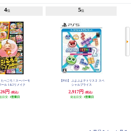
4
5
位
位
h】 たべごろ！スーパーモ
【PS5】 ぷよぷよテトリス２ スペ
ール 1＆2リメイク
シャルプライス
326円
2,917円
(税込)
(税込)
送目安:
3営業日
発送目安:
3営業日