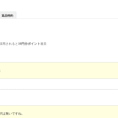
返品特約
採用されると
10円分ポイント
進呈
た
択は無いですね。