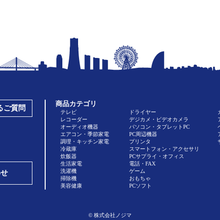
商品カテゴリ
あるご質問
テレビ
ドライヤー
レコーダー
デジカメ・ビデオカメラ
オーディオ機器
パソコン・タブレットPC
エアコン・季節家電
PC周辺機器
調理・キッチン家電
プリンタ
冷蔵庫
スマートフォン・アクセサリ
炊飯器
PCサプライ・オフィス
生活家電
電話・FAX
洗濯機
ゲーム
わせ
掃除機
おもちゃ
美容健康
PCソフト
© 株式会社ノジマ