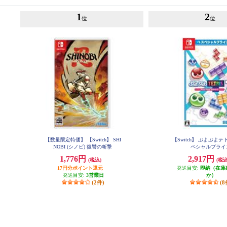
1
2
位
位
【数量限定特価】 【Switch】 SHI
【Switch】 ぷよぷよテ
NOBI (シノビ) 復讐の斬撃
ペシャルプラ
1,776円
2,917円
(税込)
(税込
17円分ポイント還元
発送目安:
即納（在庫
発送目安:
3営業日
か）
(2件)
(8