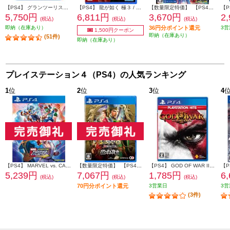
【PS4】 グランツーリスモ７
【PS4】 龍が如く 極３ / 龍が如く３外伝 Dark Ties
【数量限定特価】 【PS4】 流星のロックマン パーフェクトコレクション
5,750円
6,811円
3,670円
2
(税込)
(税込)
(税込)
即納（在庫あり）
36円分ポイント還元
3営
1,500円クーポン
即納（在庫あり）
(51件)
即納（在庫あり）
プレイステーション４（PS4）の人気ランキング
1
位
2
位
3
位
4
【PS4】 MARVEL vs. CAPCOM ファイティングコレクション アーケードクラシックス
【数量限定特価】 【PS4】 三國志8 REMAKE with パワーアップキット 通常版
【PS4】 GOD OF WAR III Remastered PlayStation Hits (ゴッド オブ ウォー)
5,239円
7,067円
1,785円
6
(税込)
(税込)
(税込)
70円分ポイント還元
3営業日
3営
(3件)