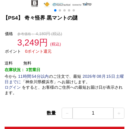
【PS4】 奇々怪界 黒マントの謎
価格
4,180円
(税込)
参考価格：
3,249円
(税込)
ポイント
0ポイント還元
送料
無料
在庫状況：
3営業日
今から
11
時間
54
分以内
のご注文で、最短
2026
年
08
月
15
日
土曜
日
までに
「
神奈川県横浜市
」
へお届けします。
ログイン
をすると、お客様のご住所への最短お届け日が表示され
ます。
－
＋
数量
1