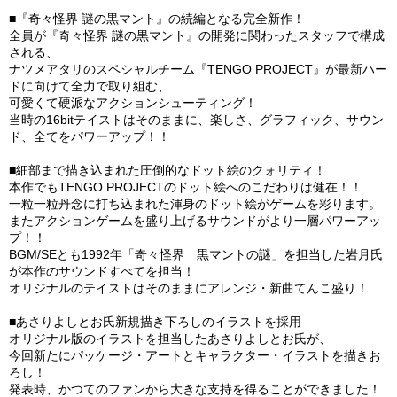
■『奇々怪界 謎の黒マント』の続編となる完全新作！
全員が『奇々怪界 謎の黒マント』の開発に関わったスタッフで構成
される、
ナツメアタリのスペシャルチーム『TENGO PROJECT』が最新ハー
ドに向けて全力で取り組む、
可愛くて硬派なアクションシューティング！
当時の16bitテイストはそのままに、楽しさ、グラフィック、サウン
ド、全てをパワーアップ！！
■細部まで描き込まれた圧倒的なドット絵のクォリティ！
本作でもTENGO PROJECTのドット絵へのこだわりは健在！！
一粒一粒丹念に打ち込まれた渾身のドット絵がゲームを彩ります。
またアクションゲームを盛り上げるサウンドがより一層パワーアッ
プ！！
BGM/SEとも1992年「奇々怪界 黒マントの謎」を担当した岩月氏
が本作のサウンドすべてを担当！
オリジナルのテイストはそのままにアレンジ・新曲てんこ盛り！
■あさりよしとお氏新規描き下ろしのイラストを採用
オリジナル版のイラストを担当したあさりよしとお氏が、
今回新たにパッケージ・アートとキャラクター・イラストを描きお
ろし！
発表時、かつてのファンから大きな支持を得ることができました！